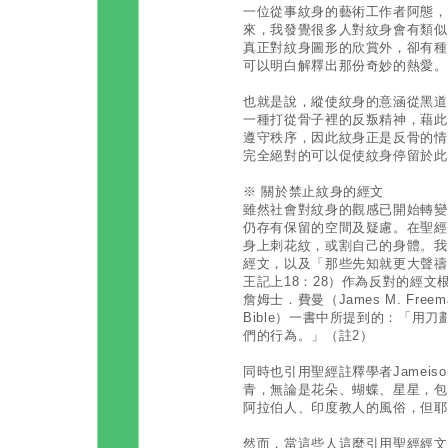
一位從事紋身的藝術工作者阿態，
來，我發覺很多人對紋身會有類似
真正對紋身圖形的欣賞外，卻有種
可以明白解釋出那份奇妙的熱愛。
也就是說，縱使紋身的意涵從黑道
一種打從骨子裡的反叛精神，藉此
遵守秩序，因此紋身正是反骨的情
完全絕對的可以促使紋身停留於此
※ 關於禁止紋身的經文
雖然社會對紋身的觀感已開始轉變
仍存有保留的空間及疑慮。在聖經
身上刺花紋，或割自己的身體。我
經文，以及「那些先知就更大聲禱
王記上18：28）作為反對的經
詹姆士．費曼（James M. Freema
Bible）一書中所提到的：「
們的行為。」（註2）
同時也引用聖經註釋學者Jameison
青，無論是花朵、蝴蝶、星星，包
阿拉伯人、印度教人的風俗，但耶
然而，當這些人這麼引用聖經經文