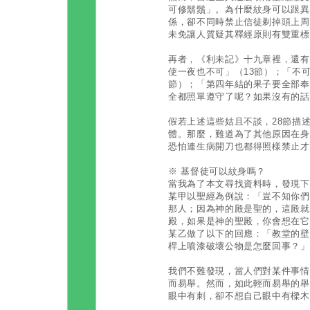
可修鬍鬚」。為什麼紋身可以跟異
係，卻不同時禁止信徒剃掉頭上周
未免讓人質疑其釋經原則有雙重標
再者，《利未記》十九章裡，還有
使一夜也不可」（13節）；「不
節）；「第四年結的果子要全部奉
全都照單遵守了呢？如果沒有的話
假若上述這些姑且不談，28節描
體。那麼，難道為了其他原因在身
恐怕連生病開刀也都得照樣禁止才
※ 基督徒可以紋身嗎？
當我為了本文尋找資料時，發現下
某甲以聖經為例說：「豈不知你們
那人；因為神的殿是聖的，這殿就
殿，如果是神的聖殿，你會想在它
某乙做了以下的回應：「教堂的壁
桿上噴漆破壞公物是怎麼回事？」
我們不難發現，當人們對某件事情
而易舉。然而，如此輕而易舉的舉
眼中有刺，卻不想自己眼中有樑木