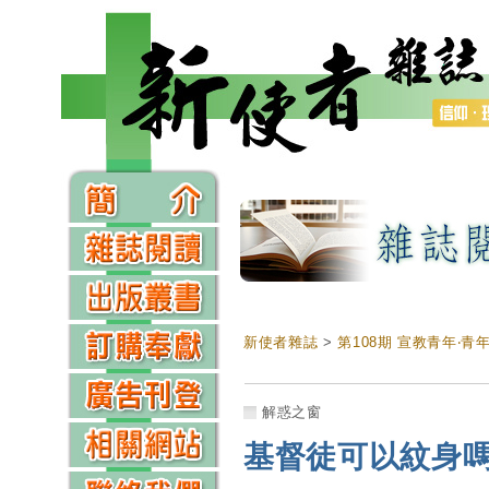
新使者雜誌
>
第108期 宣教青年‧青
解惑之窗
基督徒可以紋身嗎