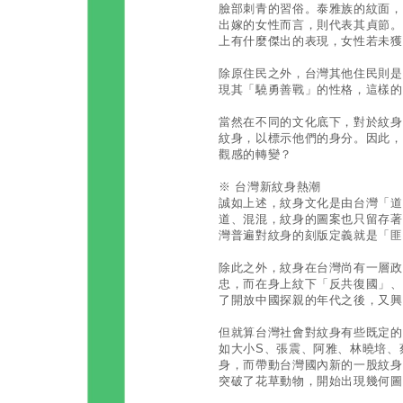
臉部刺青的習俗。泰雅族的紋面，
出嫁的女性而言，則代表其貞節。
上有什麼傑出的表現，女性若未獲
除原住民之外，台灣其他住民則是
現其「驍勇善戰」的性格，這樣的
當然在不同的文化底下，對於紋身
紋身，以標示他們的身分。因此，
觀感的轉變？
※ 台灣新紋身熱潮
誠如上述，紋身文化是由台灣「道
道、混混，紋身的圖案也只留存著
灣普遍對紋身的刻版定義就是「匪
除此之外，紋身在台灣尚有一層政
忠，而在身上紋下「反共復國」、
了開放中國探親的年代之後，又興
但就算台灣社會對紋身有些既定的
如大小S、張震、阿雅、林曉培、
身，而帶動台灣國內新的一股紋身
突破了花草動物，開始出現幾何圖