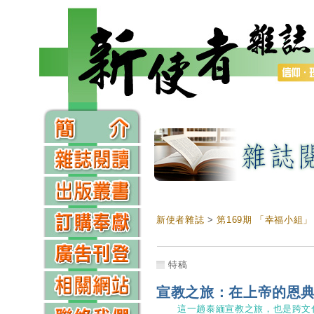
新使者雜誌
>
第169期 「幸福小組」
特稿
宣教之旅：在上帝的恩
這一趟泰緬宣教之旅，也是跨文