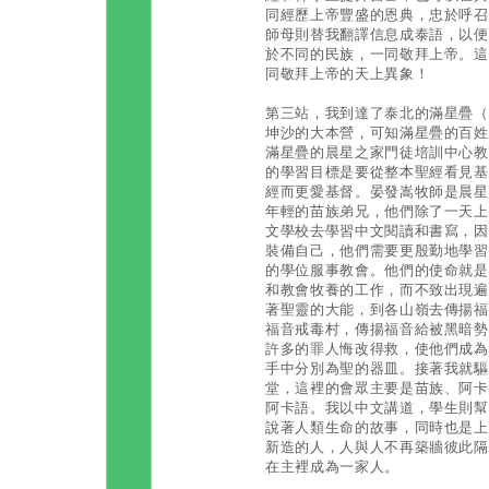
同經歷上帝豐盛的恩典，忠於呼召
師母則替我翻譯信息成泰語，以便
於不同的民族，一同敬拜上帝。這
同敬拜上帝的天上異象！
第三站，我到達了泰北的滿星疊（Ba
坤沙的大本營，可知滿星疊的百姓
滿星疊的晨星之家門徒培訓中心教
的學習目標是要從整本聖經看見基
經而更愛基督。晏發嵩牧師是晨星
年輕的苗族弟兄，他們除了一天上
文學校去學習中文閱讀和書寫，因
裝備自己，他們需要更殷勤地學習
的學位服事教會。他們的使命就是
和教會牧養的工作，而不致出現遍
著聖靈的大能，到各山嶺去傳揚福
福音戒毒村，傳揚福音給被黑暗勢
許多的罪人悔改得救，使他們成為
手中分別為聖的器皿。接著我就驅
堂，這裡的會眾主要是苗族、阿卡
阿卡語。我以中文講道，學生則幫
說著人類生命的故事，同時也是上
新造的人，人與人不再築牆彼此隔
在主裡成為一家人。