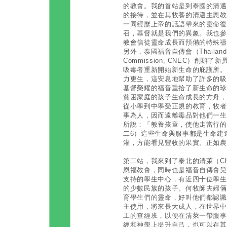
的教會。我的首站是到泰國的清邁（C
的接待，並在其牧養的清邁主恩教
一同經歷上帝的話語帶來的靈命復
召，基督就是我們的異象。我也參
教會信徒靈命成長而預備的特殊禱
另外，泰國福音自傳會（Thailand Chris
Commission, CNEC）創辦了新
吸毒者重新開始新生命的庇護所。
力更生，這安息地幫助了許多的吸
基督榮耀的福音重拾了新生命的珍寶。
貧困家庭的孩子生命成長的方舟，
從小學到中學受正規的教育，牧者
事為人，因而遠離毒品對他們一生
所說：「教養孩童，使他走當行的
二6）這些生命與服事都是生命建
灌，方能看見豐收的果實。正如農
第二站，我來到了泰北的清萊（Chi
恩福教會，同時也是福音自傳會兒童助學金
支持的學生中心，有近四十位學生
的少數民族的孩子。何牧師夫婦倆
育學生們的靈命，好叫他們都認識
主使用，將來長大成人，在世界中
工的查經班，以便在清萊一帶服事
經和神學上提升自己，也可以在其