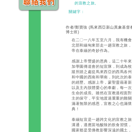
的宣教之旅。
關鍵字：
作者/鄭寶強
(馬來西亞新山異象基督
博士班)
在二〇一八年五至六月，我有機會
北部和緬甸東部走一趟宣教之旅，
帝在泰緬的奇妙作為。
感謝上帝豐盛的恩典，這二十年來
加學園傳道會的短宣隊，到成為牧
蹤所踏之處從馬來西亞的西馬各州
和中國的西南和華南，到此次的泰
的經歷。感謝上帝，蒙聖靈藉著新
以及主內肢體愛心的奉獻，每一次
生命的成長。雖然在宣教過程面對
主的保守，平安地渡過重重的難關
滿著無限的感恩，宣教之心也滿懷
典！
泰緬短宣是一趟跨文化的宣教之旅
溝通，適應當地酸辣的飲食習慣，
國家都是受佛教影響深遠的國土，