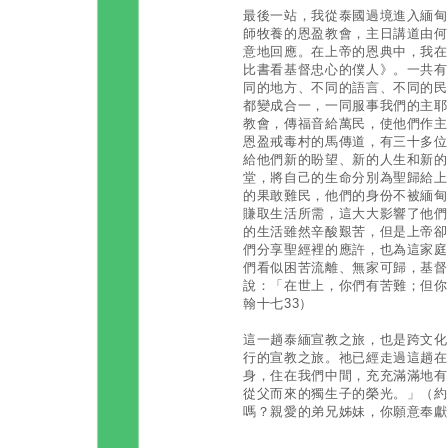
最後一站，我從泰國過境進入緬甸的大
師牧養的恩盈教會，主日講道由何
意地回應。在上帝的恩典中，我在
比書看基督忠心的僕人》。一共有
同的地方、不同的語言、不同的民
都變成合一，一同服事我們的主耶
教會，傳福音給萬民，使他們作主
恩盈戒毒村的馬傳道，有三十多位
給他們新的盼望、新的人生和新的
堂，將自己的生命分別為聖歸給上
的果敢難民，他們的身份不被緬甸
賺取生活所需，這大大影響了他們
的生活雖然辛酸艱苦，但是上帝卻
們分享聖經裡的應許，也為這家庭
們看似困苦流離、無家可歸，基督
說：「在世上，你們有苦難；但你
翰十七33）
這一趟泰緬宣教之旅，也是跨文化
行的宣教之旅。祂已經走過這趟在
身，住在我們中間，充充滿滿地有
從父而來的獨生子的榮光。」（約
嗎？親愛的弟兄姊妹，你願意奉獻