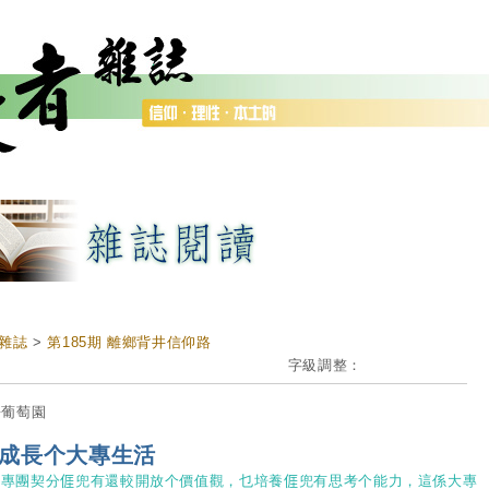
雜誌
>
第185期 離鄉背井信仰路
字級調整：
語葡萄園
成長个大專生活
專團契分𠊎兜有還較開放个價值觀，乜培養𠊎兜有思考个能力，這係大專