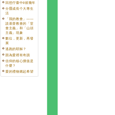
回想佇臺中ê彼幾年
分𠊎成長个大專生
活
「我的教會」——
談基督教會的「堂
會主義」和「山頭
主義」現象
數位，更新，再發
展
逃跑的耶穌？
因為愛裡有奇蹟
信仰的核心價值是
什麼？
愛的禮物燃起希望