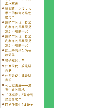
走入堂會
離鄉背井之後，大
學生的信仰之路怎
麼走？
躍時空的祢：從加
利利海的風暴看見
無所不在的平安
躍時空的祢：從加
利利海的風暴看見
無所不在的平安
踏上夢想已久的倫
敦遊學
箱子裡的小羊
什麼天使！攏是騙
肖的
什麼天使！攏是騙
肖的
利巴嫩山莊——滋
養生命的園地
「傳福音」ê觀念到
底是什麼？
回想佇臺中ê彼幾年