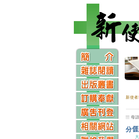
新使者
母
分
大