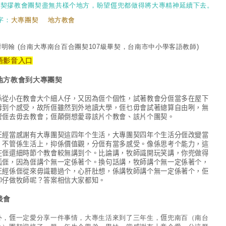
團契摎教會團契盡無共樣个地方，盼望𠊎兜都做得將大專精神延續下去。
字：
大專團契
地方教會
謝明翰
(台南大專南台百合團契107級畢契，台南市中小學客語教師)
語影音入口
地方教會到大專團契
係從小在教會大个細人仔，又因為𠊎个個性，試著教會分𠊎當多在屋下
毋到个感受，故所𠊎雖然到外地讀大學，𠊎乜毋會試著總算自由咧，無
管𠊎去毋去教會；𠊎顛倒想愛尋該片个教會、該片个團契。
正經當感謝有大專團契這四年个生活，大專團契四年个生活分𠊎改變當
，不管係生活上，抑係價值觀，分𠊎有當多感受。像係思考个能力，這
在𠊎還細時節个教會較無講到个。比論講，牧師識開玩笑講，你兜做得
狐𠊎，因為𠊎講个無一定係著个。換句話講，牧師講个無一定係著个，
正經係𠊎從來毋識聽過个，心肝肚想，係講牧師講个無一定係著个，佢
仰仔做牧師呢？答案相信大家都知。
後會
外，𠊎一定愛分享一件事情，大專生活來到了三年生，𠊎兜南百（南台