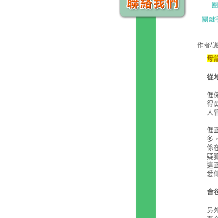
關鍵
作者/
母
從

得
人

多
係
疑
這
愛
會
另