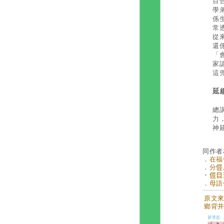
百
學
係
常
從
還
「
家
這
延
總
力
神
同作者
．
在福
．
分
．
𠊎目
．
母語傳
原文來自
鄉背