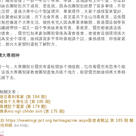
合）團契迎接了一群一年生个學弟、學妹，當感謝有上帝个愛，分這群
弟妹在團契肚共下成長、受造就。因為在團契肚經歷了當多事情，不管
生活營，還係大專中心个聖誕禮拜、畢業禮拜，大家个感情緊來緊好。
透在聚會結束以後，共下去食宵夜，甚至還共下去山項看夜景，這係𠊎
來無想像過个大專生活。雖然有兜人因為畢業來離開，毋過𠊎這個學長
係繼續帶領一屆又一屆个學弟妹來食宵夜、看夜景。𠊎兜都會講這係
會後會」，𠊎兜乜知來參加團契毋係為著會後會，會後會這個環境係大
認為安全个環境，做得講當多平常時毋敢講个話，像係感情、抑係家庭
兜，都分大家變到還較了解對方。
續大專精神
講一句，大專團契分𠊎兜有還較開放个價值觀，乜培養𠊎兜有思考个能
，這係大專團契摎教會團契盡無共樣个地方，盼望𠊎兜都做得將大專精
延續下去。
相關文章：
佬庄看到客家 (第 194 期)
成長个大專生活 (第 185 期)
珠裡肚个客家 (第 179 期)
承mú ngî chhôn siiǹ (第 175 期)
 https://newmsgr.pct.org.tw/magazine.aspx新使者雜誌 第 185 期 離
井信仰路
(54-55頁)