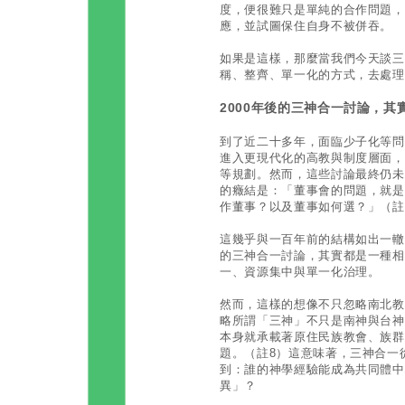
度，便很難只是單純的合作問題，
應，並試圖保住自身不被併吞。
如果是這樣，那麼當我們今天談三
稱、整齊、單一化的方式，去處理
2000年後的三神合一討論，
到了近二十多年，面臨少子化等問
進入更現代化的高教與制度層面，
等規劃。然而，這些討論最終仍未
的癥結是：「董事會的問題，就是
作董事？以及董事如何選？」（註
這幾乎與一百年前的結構如出一轍
的三神合一討論，其實都是一種相
一、資源集中與單一化治理。
然而，這樣的想像不只忽略南北教
略所謂「三神」不只是南神與台神
本身就承載著原住民族教會、族群
題。（註8）這意味著，三神合一
到：誰的神學經驗能成為共同體中
異」？