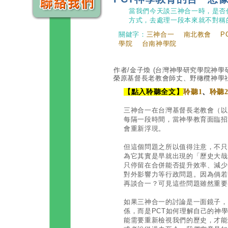
當我們今天談三神合一時，是否
方式，去處理一段本來就不對稱
關鍵字：
三神合一
南北教會
P
學院
台南神學院
作者/金子煥
(台灣神學研究學院神學
榮原基督長老教會師丈、野橄欖神學
【點入聆聽全文】
聆聽1
、
聆聽
三神合一在台灣基督長老教會（以
每隔一段時間，當神學教育面臨招
會重新浮現。
但這個問題之所以值得注意，不只
為它其實是早就出現的「歷史大哉
只停留在合併能否提升效率、減少
對外影響力等行政問題。因為倘若
再談合一？可見這些問題雖然重要
如果三神合一的討論是一面鏡子，
係，而是PCT如何理解自己的神
能需要重新檢視我們的歷史，才能