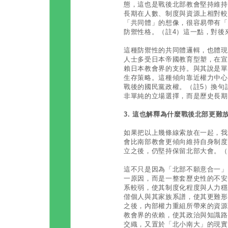
態，這也是戰後北部教會堅持維持
長期在人數、制度與資源上相對較
「共同體」的想像，很容易帶有「
防禦性格。（註4）這一點，對後
這種防禦性的共同體邏輯，也體現
人士多受日本帝國教育型塑，在宣
賴日本教會界的支持。與其說是單
生存策略。這種傾向靠近權力中心
戰後的國民黨政權。（註5）換句
非單純的立場選擇，而是歷史長期
3. 這也解釋為什麼戰後北部更難
如果把以上幾條線索放在一起，我
會比南部教會更傾向維持自身制度
立之後，仍堅持保留北部大會。（
這不只是因為「北部不願意合一」
一原因，而是一整套歷史性的不安
系較弱，使其制度化程度與人力穩
偕個人與其家族系譜，使其更難形
之後，內部權力重組所帶來的資源
教會界的依賴，使其政治與知識路
交織，又置於「北小南大」的現實