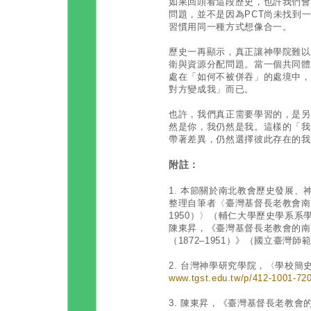
如果回頭看這段歷史，也許我們會
問題，並不是因為PCT尚未找到
習慣用同一種方式想像合一。
歷史一再顯示，真正讓神學院難以
衛與資源分配問題。當一個共同體
處在「如何不被併吞」的處境中，
對方變成我」而已。
也許，我們真正需要學習的，是另
然是你，我仍然是我。這樣的「我
帶著差異，仍然選擇彼此存在的我
附註：
1. 本節關於南北教會歷史發展
整理自筆者〈臺灣基督長老教會南北
1950）〉（輔仁大學歷史學系系學
陳東昇，《臺灣基督長老教會的南
（1872–1951）》（國立臺灣
2. 台灣神學研究學院，〈學校簡史
www.tgst.edu.tw/p/412-1001-72
3. 陳東昇，《臺灣基督長老教會