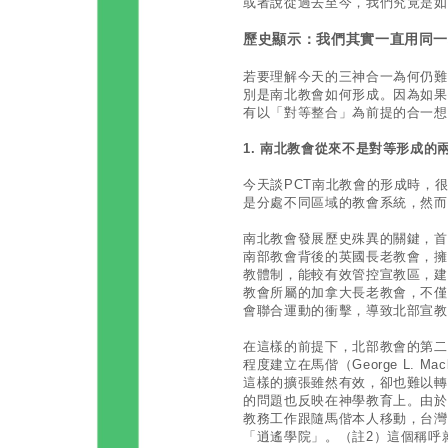
或者說從過去至今，我們究竟是如
歷史顯示：我們其實一直用同一
若要理解今天的三神合一為何仍難
別是南北教會如何形成。因為如果
有以「對等整合」為前提的合一想
1. 南北教會從來不是對等形成的
今天談PCT南北教會的形成時，
是分處不同區域的教會系統，然而
南北教會發展歷史殊異的關鍵，首
南部教會背後的英國長老教會，擁
教體制，能較有效管控宣教區，建
教會所屬的加拿大長老教會，不僅
會聯合運動的衝擊，導致北部宣教
在這樣的前提下，北部教會的第二
程度建立在馬偕（George L. 
這樣的擴張雖然有效，卻也難以轉
的問題也反映在神學教育上。由於
教務工作跟隨馬偕本人移動，台灣
「逍遙學院」。（註2）這個稱呼