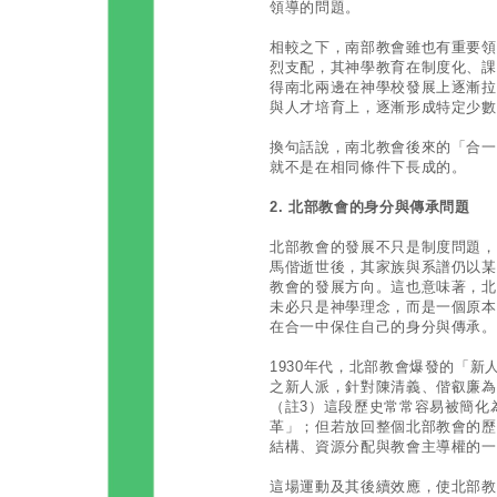
領導的問題。
相較之下，南部教會雖也有重要領
烈支配，其神學教育在制度化、課
得南北兩邊在神學校發展上逐漸拉
與人才培育上，逐漸形成特定少數
換句話說，南北教會後來的「合一
就不是在相同條件下長成的。
2. 北部教會的身分與傳承問題
北部教會的發展不只是制度問題，
馬偕逝世後，其家族與系譜仍以某
教會的發展方向。這也意味著，北
未必只是神學理念，而是一個原本
在合一中保住自己的身分與傳承。
1930年代，北部教會爆發的「
之新人派，針對陳清義、偕叡廉為
（註3）這段歷史常常容易被簡化
革」；但若放回整個北部教會的歷
結構、資源分配與教會主導權的一
這場運動及其後續效應，使北部教