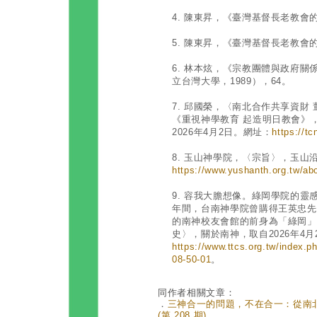
4. 陳東昇，《臺灣基督長老教會的
5. 陳東昇，《臺灣基督長老教會的
6. 林本炫，《宗教團體與政府
立台灣大學，1989），64。
7. 邱國榮，〈南北合作共享資財
《重視神學教育 起造明日教會》，
2026年4月2日。網址：
https://t
8. 玉山神學院，〈宗旨〉，玉山沿
https://www.yushanth.org.tw/ab
9. 容我大膽想像。綠岡學院的靈感
年間，台南神學院曾購得王英忠先
的南神校友會館的前身為「綠岡」
史〉，關於南神，取自2026年4月
https://www.ttcs.org.tw/index.p
08-50-01
。
同作者相關文章：
．
三神合一的問題，不在合一：從南
(第 208 期)