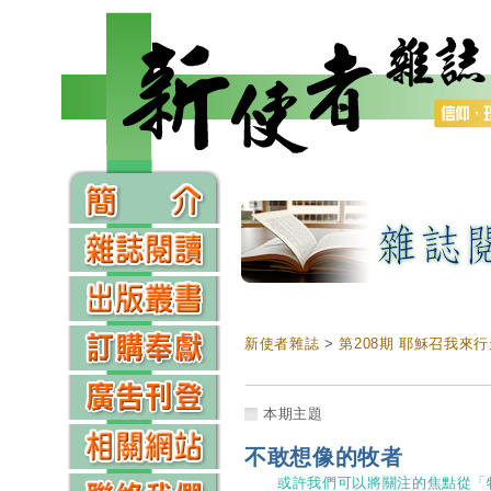
新使者雜誌
>
第208期 耶穌召我來
本期主題
不敢想像的牧者
或許我們可以將關注的焦點從「