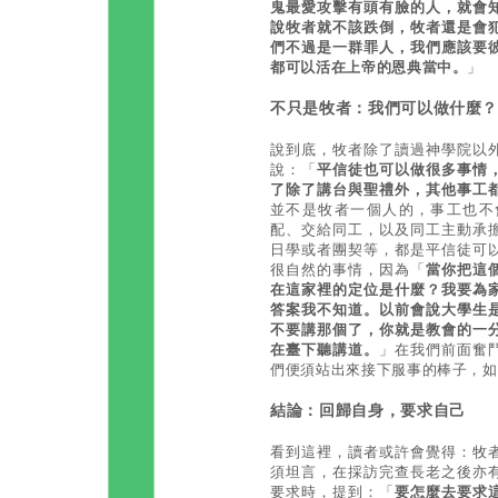
鬼最愛攻擊有頭有臉的人，就會
說牧者就不該跌倒，牧者還是會
們不過是一群罪人，我們應該要
都可以活在上帝的恩典當中。
」
不只是牧者：我們可以做什麼
說到底，牧者除了讀過神學院以
說：「
平信徒也可以做很多事情
了除了講台與聖禮外，其他事工
並不是牧者一個人的，事工也不
配、交給同工，以及同工主動承
日學或者團契等，都是平信徒可
很自然的事情，因為「
當你把這
在這家裡的定位是什麼？我要為
答案我不知道。以前會說大學生
不要講那個了，你就是教會的一
在臺下聽講道。
」在我們前面奮
們便須站出來接下服事的棒子，如
結論：回歸自身，要求自己
看到這裡，讀者或許會覺得：牧
須坦言，在採訪完查長老之後亦
要求時，提到：「
要怎麼去要求