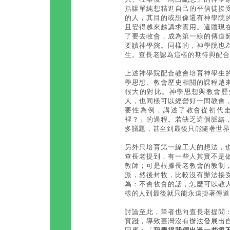
括讓單純想精進自己的平信徒接
的人，其目的或想像還有神學院
且變得越來越講求實用。這體現
了要去牧會，成為第一線的傳道
要讀神學院。同樣的，神學院也
生。查長老認為這樣的期待與配合
上述神學院配合教會培育神學生
學思想、教會歷史相關的課程越
很大的對比。神學思想與教會歷
人，也同樣可以經營好一間教會
要性為例，講述了教會從初代
裡？」的過程。若缺乏這個脈絡
多議題，甚至到最後只能隨著世界
另外只培育第一線工人的想法，
查長老提到，有一些人其實不是
教師；可是根據長老教會的教制
派，然後封牧，比較沒有辦法接
為：不會牧會的話，怎麼可以教
樣的人到最後就只能永遠掛著傳道
討論至此，筆者也向查長老提問
實踐，導致臺灣沒有辦法發展出