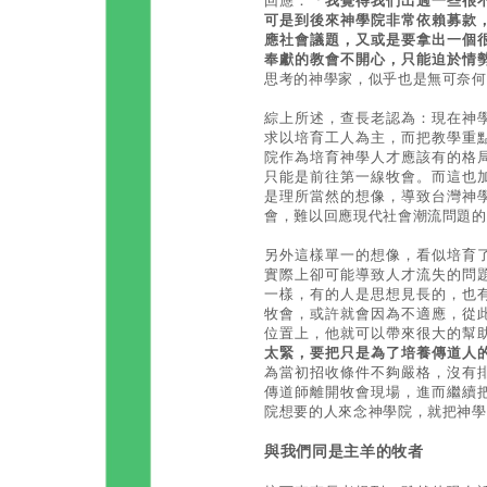
回應：「
我覺得我們出過一些很
可是到後來神學院非常依賴募款
應社會議題，又或是要拿出一個
奉獻的教會不開心，只能迫於情
思考的神學家，似乎也是無可奈何
綜上所述，查長老認為：現在神
求以培育工人為主，而把教學重
院作為培育神學人才應該有的格
只能是前往第一線牧會。而這也
是理所當然的想像，導致台灣神
會，難以回應現代社會潮流問題的
另外這樣單一的想像，看似培育
實際上卻可能導致人才流失的問
一樣，有的人是思想見長的，也
牧會，或許就會因為不適應，從
位置上，他就可以帶來很大的幫
太緊，要把只是為了培養傳道人
為當初招收條件不夠嚴格，沒有
傳道師離開牧會現場，進而繼續
院想要的人來念神學院，就把神學
與我們同是主羊的牧者