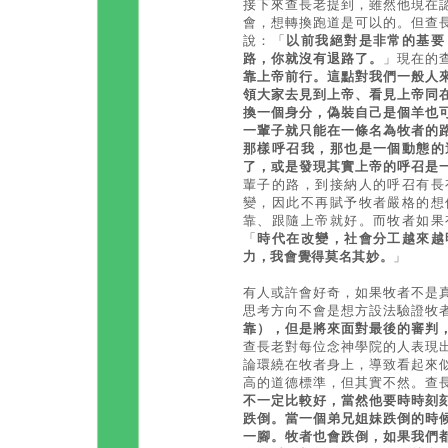
接下來查長老提到，雖然他現在
會，想轉換跑道是可以的。但查
說：「
以前我絕對是非常的基要
路，你就沒有退路了。
」現在的
靠上帝前行。這點對我們一般人
領大家去見到上帝、看見上帝同
換一個身分，偽裝自己是個羊也
一輩子就只能在一條名為牧者的
那樣呼召我，那也是一個動態的
了，或是發現其實上帝的呼召是
輩子的路，到接納人的呼召有長
變，因此不再賦予牧者嚴格的想
靠、跟隨上帝就好。而牧者如果
「
時代在改變，社會分工越來越
力，我會覺得莫名其妙。
」
有人或許會好奇，如果牧者不是
思考方向不會是想方設法驗證牧
靠），但是將來面對最後的審判
查長老對每位念神學院的人表現
論環繞在牧者身上，導致看起來
高的道德標準，但其實不然。查
不一定比較好，當然他要時時刻
跌倒。當一個弟兄姐妹跌倒的時
一腳。牧者也會跌倒，如果我們