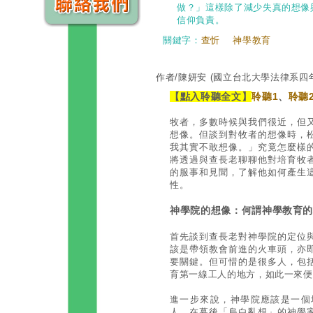
做？」這樣除了減少失真的想像
信仰負責。
關鍵字：
查忻
神學教育
作者/陳妍安
(國立台北大學法律系四
【點入聆聽全文】
聆聽1
、
聆聽
牧者，多數時候與我們很近，但
想像。但談到對牧者的想像時，
我其實不敢想像。」究竟怎麼樣
將透過與查長老聊聊他對培育牧
的服事和見聞，了解他如何產生
性。
神學院的想像：何謂神學教育
首先談到查長老對神學院的定位
該是帶領教會前進的火車頭，亦
要關鍵。但可惜的是很多人，包
育第一線工人的地方，如此一來便
進一步來說，神學院應該是一個
人、在幕後「烏白亂想」的神學