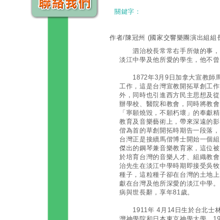
關鍵字：
作者/陳冠州
(國家交響樂團演出組組
泗治校長常常右手所做的事，左
淡江中學及他所愛的學生，他不曾
1872年3月9日加拿大宣教師
工作，這是台灣宣教開拓草創工作
外，同時也引進西方民主思想及從
辦學校、醫院和教會，同時將教會
「寧願燒毀，不願朽壞」的奉獻精
教育及音樂藝術上，帶來深遠的影響
偕為首的草創開拓時期告一段落，吳威廉夫婦
台灣正是接續馬偕博士開始一個組
傑出的鋼琴兼音樂教育家，這位被
於培育台灣的音樂人才、組織教會
治先生在淡江中學時期即接受吳牧
種子，這粒種子卻在台灣的土地上
獻在台灣及他所深愛的淡江中學。然
病與世長辭，享年81歲。
1911年 4月14日生於台北
灣神學院和日本東京神學大學，192