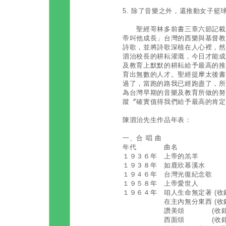
5. 除了音樂之外，還推動女子籃
聖經哥林多前書三章六節記載著
帝叫他成長」台灣的西樂與基督教
詩歌，並將詩歌深植在人心裡，然
泗治校長的耕耘灌溉，今日才能成
及教育上默默的耕耘給予最高的推
育出無數的人才。聖經提摩太後書
過了，當跑的路我已經跑盡了，所
為台灣早期的音樂及教育所做的努
蹤〞確實值得我們給予最高的肯定
陳泗治先生作品年表：
一、合 唱 曲
年代 曲名
１９３６年 上帝的
１９３８年 如鹿
１９４６年 台灣光
１９５８年 上帝愛
１９６４年 咱人生命無定著 (
在主內無分東西 (收錄於
讚美頌 (收錄於長
西面頌 (收錄於長