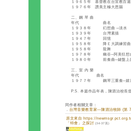
１９６５年 基督教在台宣
１９７６年 讚美主
二、鋼 琴 曲
年代 曲名
１９３８年 幻想曲
１９３９年 台
１９４７年 
１９５８年 降Ｅ大調
１９５８年 龍
１９７８年 幽谷─
１９８０年 前奏曲─鍵
三、室 內 樂
年代 曲名 完
１９７７年 鋼琴三重
P.S. 本篇作品年表，陳泗治校
同作者相關文章：
．
台灣音樂教育家—陳泗治牧師 (第 71
原文來自 https://newmsgr.pct.or
「特會」之探討
(34-37頁)