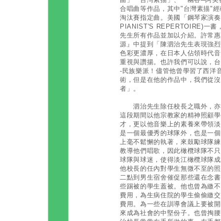
合唱曲等作品，其中"台灣素描"
淘汰賽指定曲。美國「鋼琴家演奏曲目
PIANIST'S REPERTOIRE)一書
先生所有作品並加以介紹。許常惠
源』中提到「陳泗治先生表現強烈
色彩更濃厚，在日本人佔領時代音
重視與讚揚。也許我們可以說，台
-民族樂派！儘管他曾學習了西洋
術，但是在他的作品中，我們從沒
者」。
泗治先生除任校長之職外，亦是
這段期間以他宗教家的精神照顧學
才，更以他音樂上的素養來帶領淡
是一個最優秀的球隊外，也是一個
上毫不鬆懈的執著，來鼓勵球隊練
教導他們唱歌，因此橄欖球隊不只
球隊與球迷，使得淡江橄欖球隊成
他校長的任內對學生無微不至的照
二點到男生宿舍催促那些還在念書
些踢被的學生蓋被。他也曾為繳不
費用，為生病住院的學生偷偷繳交
費用。為一些在訓導會議上要被開
來成為社會的中堅份子。也曾掏腰