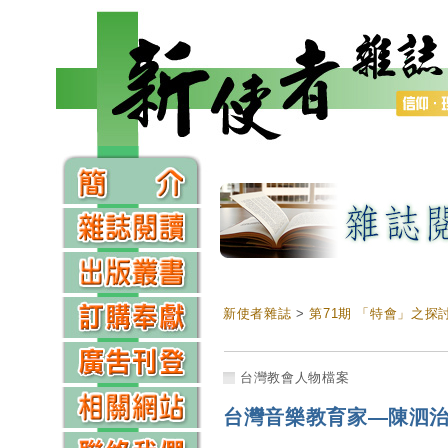
新使者雜誌
>
第71期 「特會」之探
台灣教會人物檔案
台灣音樂教育家—陳泗