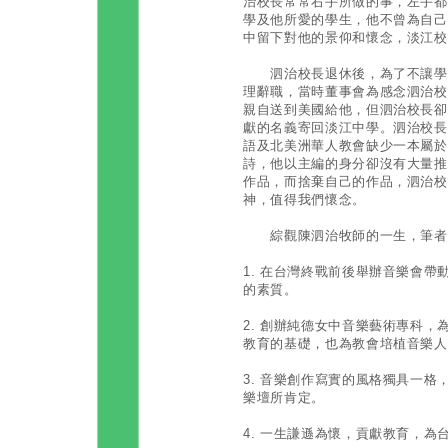
治校長常常右手所做的事，左手都
學及他所愛的學生，他不曾為自己
中留下對他的景仰和懷念，淡江校
泗治校長退休後，為了不讓學校
理辭職，當時董事會為感念泗治校
親自送到美國給他，但泗治校長卻
獻的名義寄回淡江中學。泗治校長
語及北美洲華人教會缺少一本屬於
詩，他以主編的身分卻沒有大量推
作品，而捨棄自己的作品，泗治校
神，值得我們懷念。
綜觀陳泗治牧師的一生，筆者
1. 在台灣終戰前後舉辦音樂會
的素質。
2. 創辦純德女中音樂藝術專科
教育的基礎，也為教會培植音樂人
3. 音樂創作寫實的風格獨具一
樂壇所肯定。
4. 一生謙遜為懷，貢獻教育，為