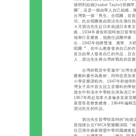
德明利姑娘(Isabel Taylor)習
團”，這是一個由華人自己組織，
台灣第一個「男生」合唱團，並曾
功。此合唱團後由泗治先生擔任指
４月泗治先生赴日本就讀日本東京
曲，1934年暑假和當時旅日留學
地舉行音樂會，他擔任該團伴奏，
出，1942年他將雙連、萬華、
唱團〞，在中山教會發表自己的作
首次由華人發表自己的作品，且合
人，泗治先生將台灣終戰前的音樂
台灣終戰翌年受邀作"台灣光復
樂教科書作為教材，同時也受加拿
小學音樂課程內。1947年和德
灣女子高中首次設立音樂科的學校。
德女中和淡水中學校合併為淡江中
1957年再赴加拿大多倫多皇家音樂院隨
基督長老教會總會，1964年編
泗治先生的作品。
泗治先生曾帶領當時的"純德女
曾指揮台北YMCA聖樂團演唱『
任亞洲作曲家聯盟中華民國總會監
曲」「台灣素描」、「幽谷─阿美