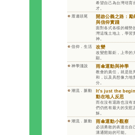
希望自己為台灣培育
才。
厝邊頭尾
開啟公義之路：勵
與信仰實踐
面對各式各樣的權勢
灣這塊土地上，學習
神。
信仰．生活
改變
改變愈艱鉅，上帝的
顯。
神學淺說
雨傘運動與神學
教會的責任，就是批
和，以及具想像力地
分。
潮流．脈動
It’s just the be
動在地人反思
而在沒有退路也沒有
們仍然有最大的安慰
穌。
潮流．脈動
雨傘運動小觀察
必須勇敢的表達出自
溝通開始的可能。