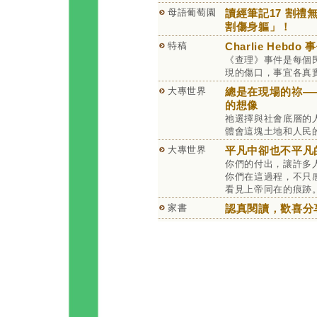
母語葡萄園
讀經筆記17 割禮
割傷身軀」！
特稿
Charlie Hebd
《查理》事件是每個
現的傷口，事宜各真
大專世界
總是在現場的祢—
的想像
祂選擇與社會底層的
體會這塊土地和人民
大專世界
平凡中卻也不平凡
你們的付出，讓許多
你們在這過程，不只
看見上帝同在的痕跡
家書
認真閱讀，歡喜分