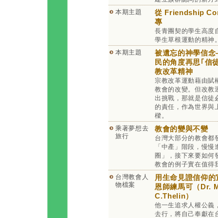
本期主題
從 Friendship 
專
長青團契的學生高度
學生草根運動的精神
本期主題
被遺忘的神學信念
民的角度再思｢信
教改革精神
宗教改革運動藉由賦
教會的改變。但改教
出挑戰，那就是信徒
的責任，作為世界與
樑。
乘著夢想去
教會的變與不變
旅行
台灣大部分的教會都
「中產」階段，慢慢
圈」，接下來要如何
教會的例子實在值得
台灣教會人
用生命見證信仰的
物檔案
恩師練馬可（Dr. M
C.Thelin）
他一生追求人權公義
去行，將自己奉獻在