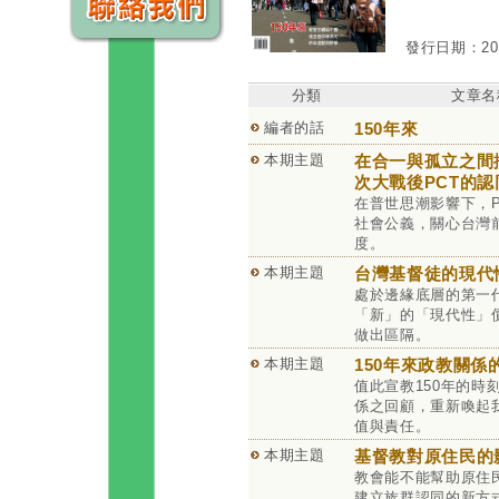
發行日期：2015
分類
文章名
編者的話
150年來
本期主題
在合一與孤立之間
次大戰後PCT的
在普世思潮影響下，P
社會公義，關心台灣
度。
本期主題
台灣基督徒的現代
處於邊緣底層的第一
「新」的「現代性」
做出區隔。
本期主題
150年來政教關係
值此宣教150年的時
係之回顧，重新喚起
值與責任。
本期主題
基督教對原住民的
教會能不能幫助原住
建立族群認同的新方