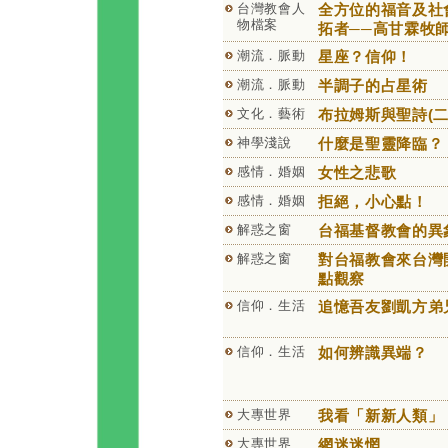
台灣教會人
全方位的福音及社
物檔案
拓者──高甘霖牧
潮流．脈動
星座？信仰！
潮流．脈動
半調子的占星術
文化．藝術
布拉姆斯與聖詩(二
神學淺說
什麼是聖靈降臨？
感情．婚姻
女性之悲歌
感情．婚姻
拒絕，小心點！
解惑之窗
台福基督教會的異
解惑之窗
對台福教會來台灣
點觀察
信仰．生活
追憶吾友劉凱方弟
信仰．生活
如何辨識異端？
大專世界
我看「新新人類」
大專世界
網迷迷惘