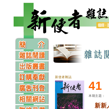
新使者雜誌
41
本期主題：
新新