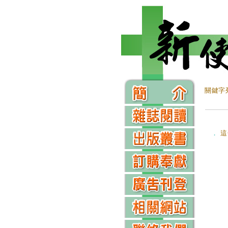
關鍵字
．
這