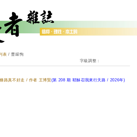
列表
/ 曹綵恂
字級調整：
條路真不好走 / 作者 王博賢
(第 208 期 耶穌召我來行天路 / 2026年)