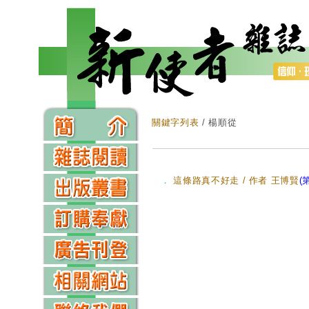
關鍵字列表
/ 楊順從
．
這條路真不好走 / 作者 王博賢
(