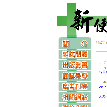
關鍵字
．
這
．
從
行天路
．
不
．
夢
2026
．
三
天路 /