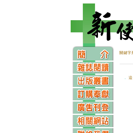
關鍵字
．
這