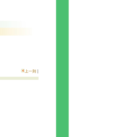
|
上一則