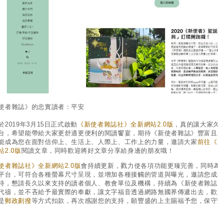
使者雜誌》的忠實讀者：平安
於2019年3月15日正式啟動
《新使者雜誌社》全新網站2.0版
，真的讓大家
台，希望能帶給大家更舒適更便利的閱讀饗宴，期待
《新使者雜誌》
豐富且
能成為您在面對信仰上、生活上、人際上、工作上的力量，邀請大家
前往
《
站2.0版
閱讀文章，同時歡迎將好文章分享給身邊的朋友哦！
使者雜誌社》全新網站2.0版
會持續更新，戮力使各項功能更臻完善，同時
平台，可符合各種螢幕尺寸呈現，並增加各種接觸的管道與曝光，邀請您成
持，懇請長久以來支持的讀者個人、教會單位及機構，持續為
《新使者雜誌
代禱，並不吝給予最實際的奉獻，讓文字福音透過網路無國界傳遞出去，歡
是
郵政劃撥
等方式扣款，
再次感謝您的支持，願豐盛的上主賜福予您，保守