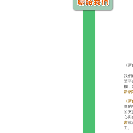
《新
我們
讀平
欄，
新網
《新
覽的
的支
心與
書
或
工。