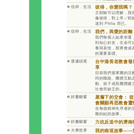
信仰．生活
彼得，你愛我嗎？
主耶穌可以理解，我
像彼得，對上帝／耶
達到 Philia 而已。
信仰．生活
我們，與愛的距離
我們每個人如果幸運
到知心好友，生命可
養與喜悅，那將會成
的重要基礎。
厝邊頭尾
台中港長老教會發
享
目前我們童軍團的活
同的職能、團體互動
動、孩子成長團體建
社會所缺乏的。
好書櫥窗
屋簷下的交會： 
會關顧再思教會靈
在每個精神失序者的
雜糾結的故事。
好書櫥窗
力抗反送中的濟南
大專世界
我的南巡故事——