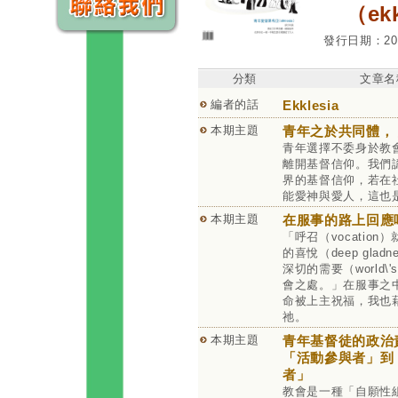
（ek
發行日期：2020
分類
文章名
編者的話
Ekklesia
本期主題
青年之於共同體，
青年選擇不委身於教
離開基督信仰。我們
界的基督信仰，若在
能愛神與愛人，這也
本期主題
在服事的路上回應
「呼召（vocatio
的喜悅（deep glad
深切的需要（world\'s
會之處。」在服事之
命被上主祝福，我也
祂。
本期主題
青年基督徒的政治
「活動參與者」到
者」
教會是一種「自願性