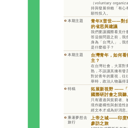
（voluntary organ
持與發展仰賴「有心
願性投入。
本期主題
青年X普世——對
的省思與建議
我們要讓國際看見什
答這個問題之前，我
身為「台灣人」，我
是什麼樣子？
本期主題
台灣青年，如何看
主？
在台灣社會，大眾對
熟，不該讓其擁有發
對於青年的重視，往
舉時，政治人物贏得
特稿
拓展新視野 ——
國際研討會之我聽
只有通過與貧窮者、
境作建構性與創造性
經文本才成為好消息
乘著夢想去
上帝之城——印度M
旅行
參訪之旅