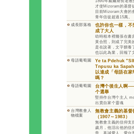
1890年威爾斯長老
才使Mizoram的基
目前Mizoram大會
青年信徒超過15萬。
成長部落格
也許你也一樣，不
成了大人
幼時相本裡幾張在書
黃合照，則成了完美
是在說著，文字餵養
也以此為業，回報了
母語葡萄園
Ye ta Pdehuk "Sl
Tnpusu ka Sap
以達成「母語在家
嗎？
母語葡萄園
台灣个後生人啊——為
个選舉
堅持作台灣个主人 m
出賣自家个靈魂
台灣教會人
無教會主義的基督
物檔案
（1907～1983）
無教會主義的信仰支
歲月，他活出他的信
帝、真誠愛人、愛台