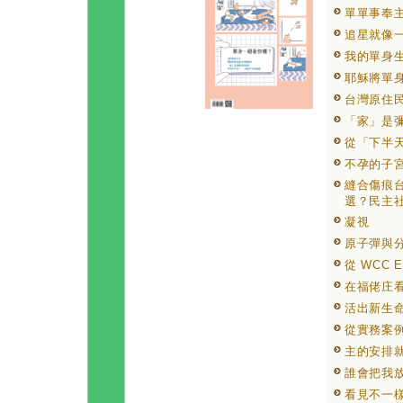
單單事奉
追星就像
我的單身
耶穌將單
台灣原住民宣
「家」是
從「下半
不孕的子
縫合傷痕台
選？民主
凝視
原子彈與
從 WCC E
在福佬庄
活出新生
從實務案
主的安排
誰會把我
看見不一