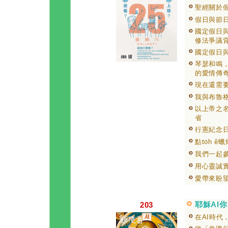
聖經關於
假日與節
國定假日與
修法爭議
國定假日
琴瑟和鳴
的愛情傳
現在還需
我與布魯
以上帝之
省
行憲紀念
點to̍h ê
我們一起
用心靈誠
愛帶來盼
耶穌AI你
203
在AI時代，