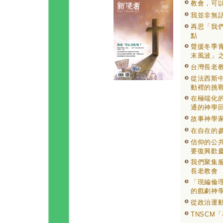
教會，可
我並非無
再思「我
點
聲援冬季青
末風波」
台灣長老
從法西斯
動裡的挑
在極端化
通的神學
故事神學
在自在的
信仰的公
要復興歡
我們聚集
長老教會
「現編倫
的戲劇神
從政治運
TNSCM