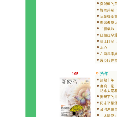
愛與礙的
聾聽共融
我是聾基
學習做戇
「福氣啦
亞伯拉罕
讀士師記
本心
在司馬庫
用心陪伴
拾年
195
拾起十年
書寫，是
紀念太陽
變局下的
同志平權
台灣原住
「太陽花