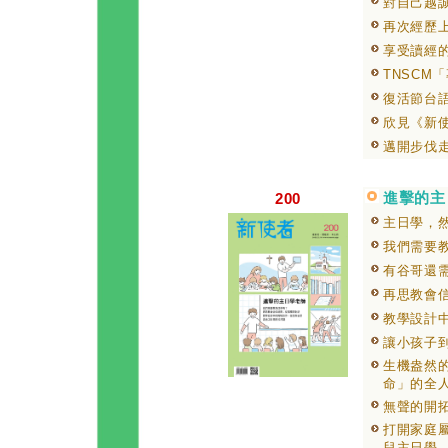
對自己越
再次經歷
享受讀經
TNSCM
復活節台
欣見《新使
邁開步伐
進擊的主
200
主日學，
我們需要
有谷哥還
再思教會
教學設計
讓小孩子
生機盎然
命」的全
無聲的開
打開家庭
兒主日學