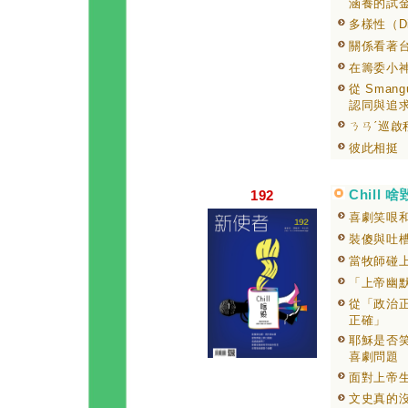
涵養的試
多樣性（Div
關係看著台
在籌委小
從 Sma
認同與追
ㄋㄢˊ巡啟
彼此相挺
Chill 啥
192
喜劇笑哏
裝傻與吐
當牧師碰
「上帝幽
從「政治
正確」
耶穌是否
喜劇問題
面對上帝
文史真的