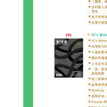
《國度、
法利賽人
視角
孩子的祝
在愛中相
It\'s 休t
201
It\'s 休
休學的10
小孩說要
關於準備
人生沒有
「原」來
題面面觀
高二那兩
故事神學家
Working 
挑戰未知
Around