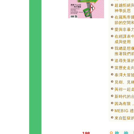
超越拒絕與
神學反思
在羅馬帝國
節的空間
愛與非暴力
在經課表
成與使用
我總是想
推著我們
追尋失落
當歷史走
泰澤大冒
見樹、見
與祢一起
新時代的
因為有限
MEBIG
來自監獄
啟．拾．
198