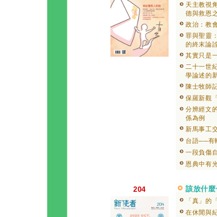
天主教視角
德與救恩
政治：教
罪與聖靈
的終末論
其實只是
二十一世
學論述的
陳士牧師
保羅新觀
分辨經文
係為例
新馬事工
台語──有
一段負傷
恩典中有
該放什麼
204
「真」的
在休閒與