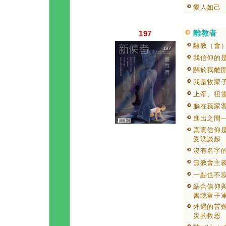
愛人如己
離教者
197
離教（會
我信仰的
關於我離
我是牧家
上帝、祖
躺在我家
進出之間
真實信仰
受洗談起
沒有名字
無教會主
一點也不
結合信仰
書院童子軍
外遇的苦
災的救恩