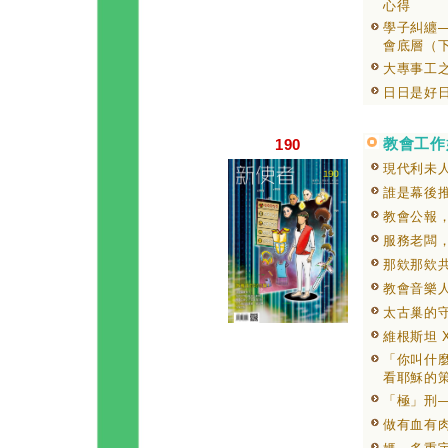
心得
學子糾纏
會底層（
大專事工
日日是好
教會工作
190
現代利未
誰是幕後
教會公報
服務老闆
那欸那欸
教會音樂
太古巢的
維根斯坦 
「你叫什麼
看耶穌的
「極」刑
做有血有