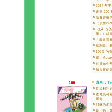
2024 
走過 200
滋養靈魂
〈尼西亞
《LĀI GŌ
學）》成
「教會音
瑪利歐、
100% 的
家：Mada
在日光少
加入新使
真相：Tr
199
從加利利
查考馬可
研究
耶穌的多
是「狗」