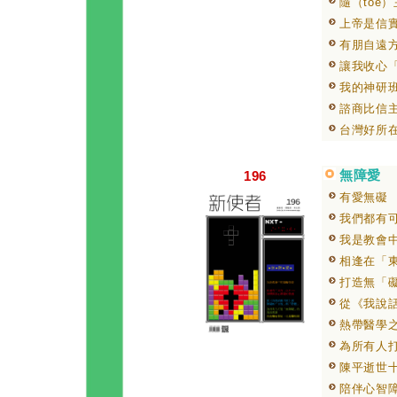
隨（tòe
上帝是信
有朋自遠
讓我收心
我的神研
諮商比信
台灣好所在
無障愛
196
有愛無礙
我們都有
我是教會
相逢在「
打造無「
從《我說
熱帶醫學
為所有人
陳平逝世
陪伴心智