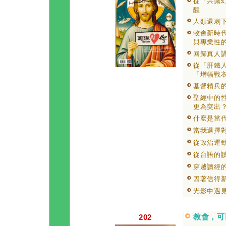
從「共識
醒
人類還剩下
牧會新時
與專業性
回歸真人
從「肝鐵
「增幅戰
基督精兵
聖經中的
更為突出
什麼是當
當我選擇對
從政治運
從台語的
穿越讀經
因著信得
光影中遇
教會，可
202