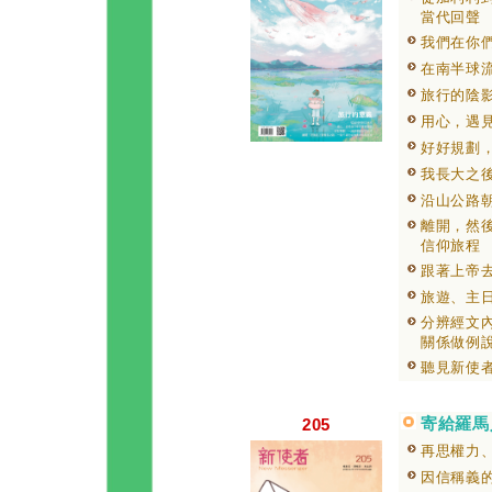
當代回聲
我們在你
在南半球
旅行的陰
用心，遇
好好規劃
我長大之
沿山公路
離開，然
信仰旅程
跟著上帝
旅遊、主
分辨經文
關係做例
聽見新使
寄給羅馬
205
再思權力
因信稱義