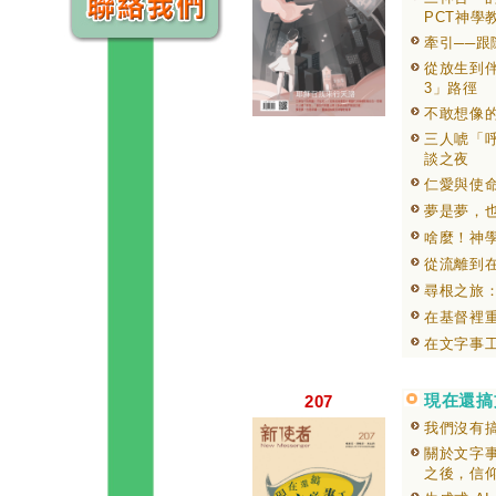
PCT神學
牽引──
從放生到伴
3」路徑
不敢想像
三人唬「
談之夜
仁愛與使
夢是夢，
啥麼！神
從流離到
尋根之旅
在基督裡
在文字事
現在還搞
207
我們沒有
關於文字
之後，信