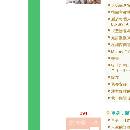
追憶蘇進
找回宣教
屬於每個人
Luxury: A
《悲慘世
允許慢慢
在紐西蘭
Masay Tiú
聲音
從「起初上
二 1～9
綻放
我要安靜
滯留鋒裡
我不願讓
單身，礙著你
194
單身，什
人生的許