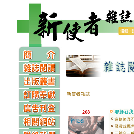
新使者雜誌
耶穌召我
208
這條路真
屬靈或屬
三神合一