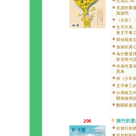
生成式 A
見證的重
我探問
《女宣》
文字不死
會文字事
那份我曾
放妳的真
為什麼選擇
影音時代
你為何還
恩典
與《少年
文字事工
分辨經文
關係做例
翻開新篇
旅行的意
206
在旅行的
從加利利