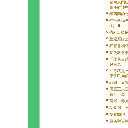
台南東門
資產維護
紐西蘭的
你等就係基督个
Sṳ̂n-thí
找到自己
重返應許
我願意相
我們教會
「開我目睭
與看見
平等就是
原住民族
詩篇十五
回應王永
義〉一文
南巡，尋
ASCM：
愛在蘭嶼
最夯聖誕