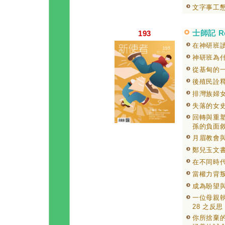
文字事工
士師記 Re 
193
在神研班
神研班為
從基甸的
後殖民詮
排灣族婦
失落的女
回轉與重
孫的負面
月眉教會
鄭兒玉文
在不同時
當權力背
成為盼望
一位母親執
28 之反思
你所捨棄