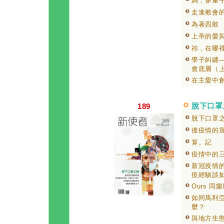
媽，多重
走進教會
為著四散
上帝的愛與
祢，在哪
學子糾纏
會底層（
在主愛中
脫下口罩
189
脫下口罩
後疫情的
算。記
疫情中的
新冠疫情
疫經驗談
Ours 同
如同馬利
麼？
與地方生