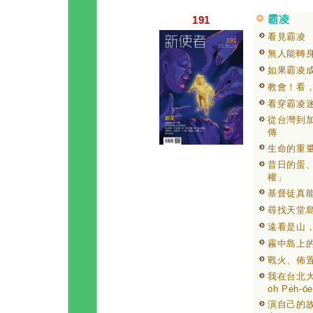
霸凌
191
看見霸凌
無人能轉
如果霸凌
教會！看
看穿霸凌
從台灣到
傳
生命的重
昔日的蛋
權」
基督徒真
尋找天堂
遠看是山
霧中島上
戰火、佈
我在台北大專學
o̍h Pe̍h-ōe
演自己的