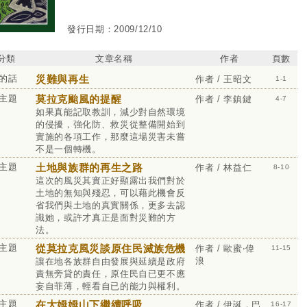
發行日期：2009/12/10
分類
文章名稱
作者
頁數
的話
災難與再生
作者 / 王昭文
1-1
主題
莫拉克颱風的提醒
作者 / 李鎮鍵
4-7
如果真能記取教訓，減少對自然環境
的侵擾，強化防、救災從整備開始到
實施的各項工作，那麼這場災害未嘗
不是一個轉機。
主題
土地與族群的再生之路
作者 / 林益仁
8-10
這次的風災其實正好顯露出我們對於
土地的無知與殘忍，可以藉此機會反
省我們與土地的真實關係，更多去認
識她，或許才真正是面對災難的方
法。
主題
從莫拉克風災談原住民滅族危機
作者 / 歐蜜‧偉
11-15
浪
讓在地各族群自由發展與延續是政府
責無旁貸的責任，原住民自已更不應
妄自菲薄，輕看自已的能力與權利。
主題
在大姆姆山下繼續呼吸
作者 / 伊誕．巴
16-17