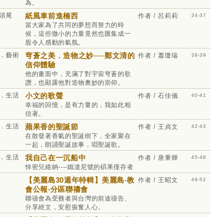
為。
頭尾
紙風車前進楠西
作者 / 呂莉莉
34-37
當大家為了共同的夢想而努力的時
候，這些微小的力量竟然也匯集成一
股令人感動的氣氛。
．藝術
穹蒼之美．造物之妙──鄭文清的
作者 / 蕭瓊瑞
38-39
信仰體驗
他的畫面中，充滿了對宇宙穹蒼的歌
讚，也顯露他對造物奧妙的崇仰。
．生活
小文的歌聲
作者 / 石佳儀
40-41
幸福的回憶，是有力量的，我如此相
信著。
．生活
蘋果香的聖誕節
作者 / 王貞文
42-43
在散發著香氣的聖誕樹下，全家聚在
一起，朗誦聖誕故事，唱聖誕歌。
．生活
我自己在一沉船中
作者 / 唐秉輝
45-48
悼密兒維納----鐵達尼號的碩果僅存者
【美麗島30週年特輯】美麗島‧教
作者 / 王昭文
49-52
會公報‧分區聯禱會
聯禱會為受難者與台灣的前途禱告、
分享經文，安慰振奮人心。