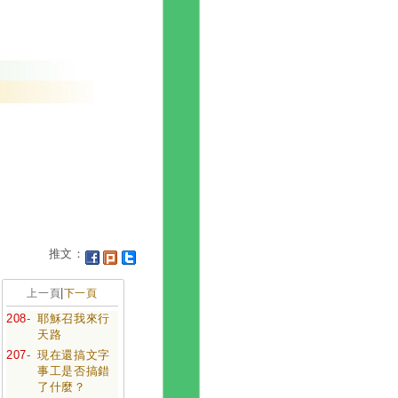
推文：
|
上一頁
下一頁
208
-
耶穌召我來行
天路
207
-
現在還搞文字
事工是否搞錯
了什麼？