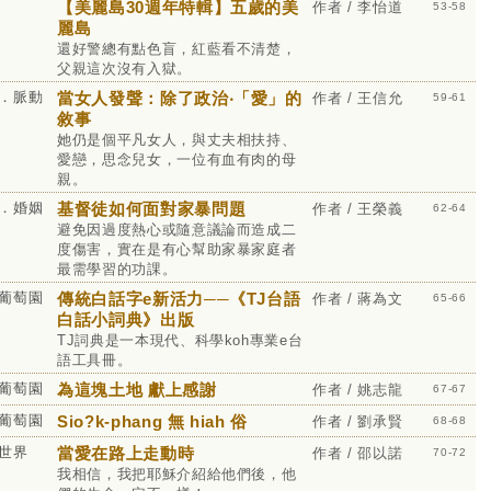
【美麗島30週年特輯】五歲的美
作者 / 李怡道
53-58
麗島
還好警總有點色盲，紅藍看不清楚，
父親這次沒有入獄。
．脈動
當女人發聲：除了政治‧「愛」的
作者 / 王信允
59-61
敘事
她仍是個平凡女人，與丈夫相扶持、
愛戀，思念兒女，一位有血有肉的母
親。
．婚姻
基督徒如何面對家暴問題
作者 / 王榮義
62-64
避免因過度熱心或隨意議論而造成二
度傷害，實在是有心幫助家暴家庭者
最需學習的功課。
葡萄園
傳統白話字e新活力──《TJ台語
作者 / 蔣為文
65-66
白話小詞典》出版
TJ詞典是一本現代、科學koh專業e台
語工具冊。
葡萄園
為這塊土地 獻上感謝
作者 / 姚志龍
67-67
葡萄園
Sio?k-phang 無 hiah 俗
作者 / 劉承賢
68-68
世界
當愛在路上走動時
作者 / 邵以諾
70-72
我相信，我把耶穌介紹給他們後，他