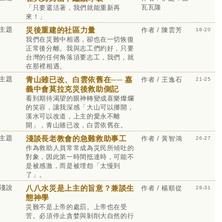
瓦瓦隆
「只要還活著，我們就能重新再
來！」
主題
災後重建的社區力量
作者 / 陳雲芳
18-20
我們在災難中相遇，卻也在一切恢復
正常後分離。我與志工們約好，只要
台灣的任何角落須要志工，我們，就
在那裡相遇。
主題
青山雖已改、白雲依舊在── 嘉
作者 / 王逸石
21-25
義中會莫拉克災後救助側記
看到期待渴望的眼神轉變成喜樂燦爛
的笑容，讓我深感「大山可以挪開，
溪水可以改道，上主的愛永不離
開」，青山雖已改，白雲依舊在。
主題
淺談長老教會的急難救助事工
作者 / 黃智鴻
26-27
作為救助人員常常成為災民所傾吐的
對象，因此第一時間抵達時，可能不
是被感激，而是被埋怨「太慢到
了」。
淺說
八八水災是上主的旨意？兼談生
作者 / 楊順從
28-31
態神學
災難不是上帝的處罰。上帝也在受
苦。必須停止貪婪與剝削大自然的行