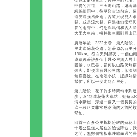
從鳳山前往台北，再轉車到八堵。
部份的古道。三天走山路，淋著基隆
綿綿細雨中，往草嶺古道前進。這
道突遇強風豪雨，古道只現雙人蹤
聲、或是流水聲。穿過雄鎮蠻煙與
答的雨聲中，幻想與馬偕和古人坐
大里火車站，輾轉換車回到鳳山
農曆年後，2/22出發，第八階
里走進蘇花公路，朝著原名百里分
130km。從白天到黑夜，一個
連續繞著許多個十幾公里無人居山
困倦，水已盡，卻何以山路仍無窮
燈火，即便還有幾公里路，卻深刻
無窮喜悅。在南澳小鎮，認識熱情
幫忙，所以平安走到百里分。
第九階段，花了許多時間轉車到達
步，3/4到達花蓮火車站，短短5
清水斷崖，穿過一個又一個長長的
這一段路要非常感謝我的太魯閣族
幫忙。
回首一百多公里蜿蜒險峻的蘇花山
十幾公里無人居住的險坡降坡，我
之間，無數個拖板車呼嘯而過的長