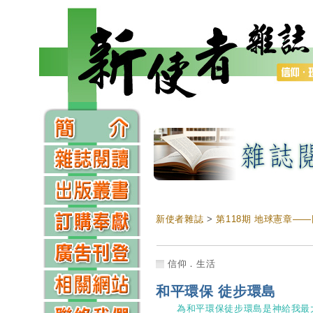
新使者雜誌
>
第118期 地球憲章—
信仰．生活
和平環保 徒步環島
為和平環保徒步環島是神給我最