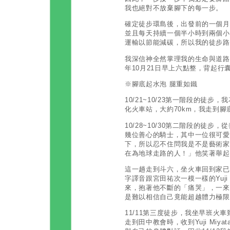
我也絕對不放棄腳下的每一步。
確定徒步環島後，出發前的一個月
並且每天持續一個半小時到兩個小
運輸以節能減碳，所以我的徒步
我深信神全然掌理我的生命與道路
年10月21日早上六點整，背起
※腳底起水泡 腿重如鐵
10/21~10/23第一階段的徒
化火車站，大約70km，我走到
10/28~10/30第二階段的徒
幾位善心的騎士，其中一位很可愛
下，所以忍不住問我是不是藝術家
在為地球走路的人！」他笑著舉
這一趟走到斗六，坐火車回到家已
字譯音跟宮田祐次一模一樣的Yuj
來，抱著他不斷的「痛哭」，一來
是難以相信自己竟能超越體力極限
11/11第三度徒步，我坐早班火
走到田中教會時，收到Yuji Mi