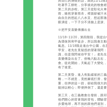
與自己的身體對話，因此11/12
吃著手工餅乾，分享彼此的牧會經
第二天的步程。第三天從彰化火車
雨，雖然穿著雨衣，裡面卻被汗水
由自主的想起八八水災、想起那激
眼潰堤，一下子分不清臉上是淚、
※把平安喜樂傳播出去
11/18~11/20，第四階段，
為環保與和平徒步，所以我會主動
氣息。11/18我走進台中公園，
早安，老先生竟疑惑的望著我問：
識，但是我問候你平安！」老先生
喜樂傳染出去了。傍晚六點左右，
會。從此開始，天氣起了大變化，
有了坡度。
第二天黃昏，進入有點緩坡的三義
雕，一不經意，竟然腳底打滑，發
重，但摔的這一跤，卻給我很大的
能掉以輕心；即便摔倒了，還是
第三天，在三義教會出發前，跟邱
他們開心的背著我的背包，體驗背
步愛地球，再不捨的跟他們道別，