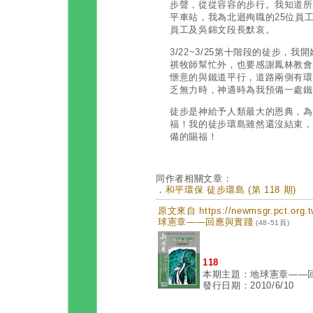
步聲，從從容容的步行。我知道所
平車站，我為北迴殉職的25位員
員工及吳錦文段長默哀。
3/22~3/25第十階段的徒步，
祺牧師幫忙外，也要感謝鳳林教會
愜意的與鐵道平行，道路兩側有環
乏無力時，神適時為我預備一處
徒步是神給予人類最大的恩典，為
福！我的徒步環島雖然還沒結束，
備的賜福！
同作者相關文章：
．
和平環保 徒步環島 (第 118 期)
原文來自 https://newmsgr.pct.or
球憲章——回應與實踐
(48-51頁)
118
本期主題：地球憲章——
發行日期：2010/6/10