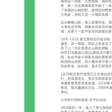
城的這一段路，天色陰暗，偶而狂
來，第一次在飄搖風雨中繞了一段
了美麗的山城別墅。讓我深刻體會
片死寂，有時又是一片輝煌美麗
走出蜿蜒山路，進入苗栗市區，我
火車站洗手間，我換掉所有的衣物
城，深夜十一點平安回到溫暖的
12/9~12/12 第五階段起的
越長，這一階段，我比之前多走了
有了上一次在苗栗走山路的經驗，
的竹115(楊新公路)山路就沒什
唱，並在半途小商家見識到客家婦
寂然的山徑裡，四十幾年來守著小
到的零食。臨別前，還不忘幫我
12/28前往新竹接受IC之音電
行」的環保理念，受訪完再搭車前往
加總會教育委員會會議，12/30搭
車站。隔天繼續往北走，2009年
車站。
※所有行經的道路 非平白出現
2010新的一年，進入了第七階段