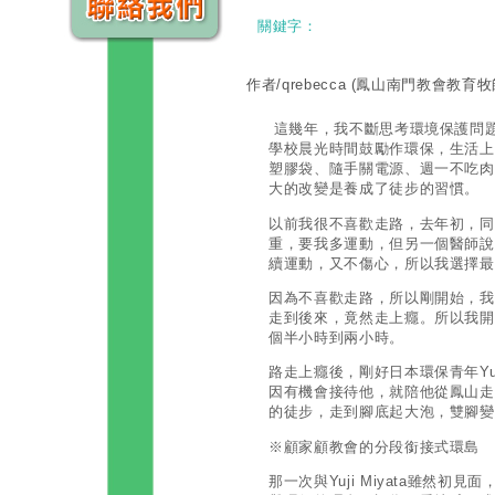
關鍵字：
作者/qrebecca
(鳳山南門教會教育牧
這幾年，我不斷思考環境保護問
學校晨光時間鼓勵作環保，生活上
塑膠袋、隨手關電源、週一不吃肉
大的改變是養成了徒步的習慣。
以前我很不喜歡走路，去年初，同
重，要我多運動，但另一個醫師說
續運動，又不傷心，所以我選擇
因為不喜歡走路，所以剛開始，我
走到後來，竟然走上癮。所以我開
個半小時到兩小時。
路走上癮後，剛好日本環保青年Yuji
因有機會接待他，就陪他從鳳山走
的徒步，走到腳底起大泡，雙腳
※顧家顧教會的分段銜接式環島
那一次與Yuji Miyata雖然