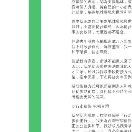
與環保的理念，認為要愛地球，或
從每個人身邊、從自己的一小步做
此鼓勵，要為地球環境與世界和
原本我認為自己要為地球環境與世
就好，不需要徒步環島，因為徒步
事的女牧師，怎麼說都不適合。
但是去年莫拉克颱風造成八八水災
我不能故步自封、沉默無聲，我一
和平環保，徒步環島。
但是我有家庭，所以不能拋夫棄子
因此，我的徒步環島無法像其他人
才回家，所以我採取階段銜接方式
後，搭車回家，下次再搭火車回
階段銜接方式可以照顧到家人和教
到徒步點銜接，會耗掉不少時間和
灣也會更深的認識。
※行走禱告 祝福台灣
我的徒步環島，標語很簡單「行走
步你也行」。我要為台灣守望禱告
正的公義與和平。我祈求凡我腳掌
因此，一步接一步，我必定要腳踏