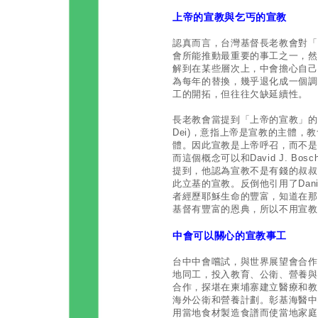
上帝的宣教與乞丐的宣教
認真而言，台灣基督長老教會對「
會所能推動最重要的事工之一，然
解到在某些層次上，中會擔心自己
為每年的替換，幾乎退化成一個調
工的開拓，但往往欠缺延續性。
長老教會當提到「上帝的宣教」的概
Dei)，意指上帝是宣教的主體
體。因此宣教是上帝呼召，而不是
而這個概念可以和David J. B
提到，他認為宣教不是有錢的叔叔
此立基的宣教。反倒他引用了Dani
者經歷耶穌生命的豐富，知道在那
基督有豐富的恩典，所以不用宣教
中會可以關心的宣教事工
台中中會嚐試，與世界展望會合作
地同工，投入教育、公衛、營養與
合作，探堪在柬埔寨建立醫療和教
海外公衛和營養計劃。彰基海醫中
用當地食材製造食譜而使當地家庭