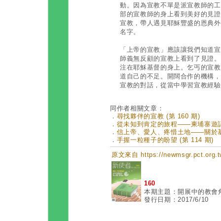
動。因為宣教不單是派宣教師的工
部的宣教師的身上看到美好的見證
宣教，帶人遇見耶穌豐盛的恩典外
名字。
「上帝的宣教」應該讓我們知道宣
師義無反顧的宣教上看到了見證。
注在耶穌基督的身上。乞丐的宣教
道自己的不足。開闊合作的機構，
宣教的對話，從當中學習宣教經驗
同作者相關文章：
．
尋找夥伴的宣教 (第 160 期)
．
從未知到肯定的旅程——柬埔寨遊記 (
．
信上帝、愛人、疼惜土地——關於基督精
．
手握一粒種子的盼望 (第 114 期)
原文來自 https://newmsgr.pct.
160
本期主題：開展中的教會
發行日期：2017/6/10