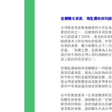
從蘭醫生家庭、梅監霧牧師到
台灣基督長老教會總會把今年定為
要的目的之一，在總會的呈現也看
台己經超過了150年，過去的長
驗經過本土和在地化的發展。中部
珍貴的遺產。蘭大衛醫生父子二代
意義。「割膚之愛」是最廣為人知
讓許多中部的台灣人受到感動的主
道上最好的見證者之一。
而梅監霧牧師與老蘭醫生一同搭船
善長四處佈道，最為人知的為街頭
對中部台灣的貢獻明顯被忽略，然
部台灣基督教醫院為宣教所帶來的
著作中有著超越其他在宣教師對台
在中部教會還有一位承接醫療和宣
的醫生與牧者。謝緯醫生的「甘願
療而得到幫助，後來他參加在烏腳
會宣教的發展。謝緯醫生代表台灣