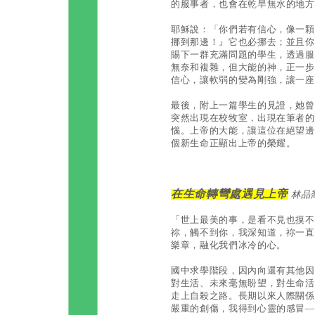
的服事者，也會在乾旱無水的地方
耶穌說：「你們若有信心，像一顆
挪到那邊！』它也必挪去；並且你
賜下一群充滿問題的學生，透過服
無奈和複雜，但大能的神，正一步
信心，讓軟弱的變為剛強，讓一座
最後，附上一篇學生的見證，她曾
突然出現在校牧室，出現在筆者的
惱。上帝的大能，讓這位在絕望邊
個新生命正顯出上帝的榮耀。
在生命轉彎處遇見上帝
林品
「世上最美的事，是看不見也摸不
祢，觸不到你，我深知道，祢一直
樂章，融化我們冰冷的心。
國中求學階段，因內向還有其他因
對生活、未來毫無盼望，對生命活
走上自殺之路。長期以來人際關係
嚴重的創傷，我得到心靈的感冒—