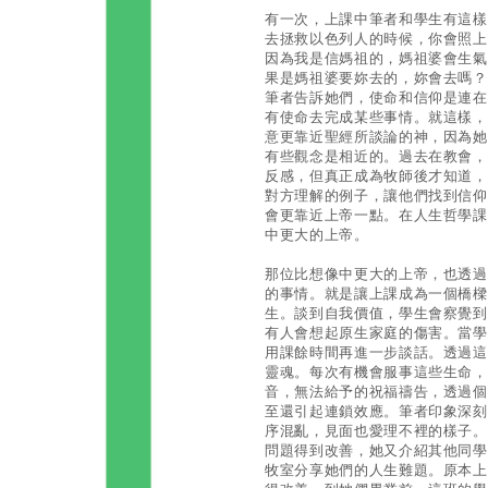
有一次，上課中筆者和學生有這樣
去拯救以色列人的時候，你會照上
因為我是信媽祖的，媽祖婆會生氣
果是媽祖婆要妳去的，妳會去嗎？
筆者告訴她們，使命和信仰是連在
有使命去完成某些事情。就這樣，
意更靠近聖經所談論的神，因為她
有些觀念是相近的。過去在教會，
反感，但真正成為牧師後才知道，
對方理解的例子，讓他們找到信仰
會更靠近上帝一點。在人生哲學課
中更大的上帝。
那位比想像中更大的上帝，也透過
的事情。就是讓上課成為一個橋樑
生。談到自我價值，學生會察覺到
有人會想起原生家庭的傷害。當學
用課餘時間再進一步談話。透過這
靈魂。每次有機會服事這些生命，
音，無法給予的祝福禱告，透過個
至還引起連鎖效應。筆者印象深刻
序混亂，見面也愛理不裡的樣子。
問題得到改善，她又介紹其他同學
牧室分享她們的人生難題。原本上