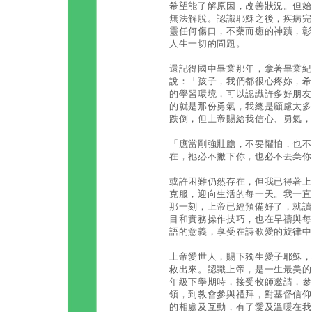
希望能了解原因，改善狀況。但始
無法解脫。認識耶穌之後，疾病完
靈任何傷口，不藥而癒的神蹟，彰
人生一切的問題。
還記得國中畢業那年，拿著畢業紀
說：「孩子，我們都很心疼妳，希
的學習環境，可以認識許多好朋友
的就是那份勇氣，我總是顧慮太多
跌倒，但上帝賜給我信心、勇氣，
「應當剛強壯膽，不要懼怕，也不
在，祂必不撇下你，也必不丟棄你
或許困難仍然存在，但我已得著上
克服，迎向生活的每一天。我一直
那一刻，上帝已經預備好了，就讀
目和實務操作技巧，也在早禱與每
語的意義，享受在詩歌愛的旋律中
上帝愛世人，賜下獨生愛子耶穌，
救出來。認識上帝，是一生最美的
年級下學期時，接受牧師邀請，參
領，到教會參與禮拜，對基督信仰
的相處及互動，有了愛及溫暖在我