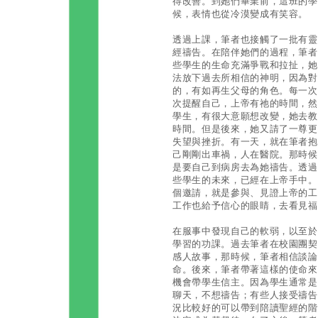
得改善。到她們畢業前，這班的學
候，表情也從冷漠變成有笑容。
透過上課，筆者也接觸了一批有靈
經禱告。在陪伴她們的過程，筆者
些學生的生命充滿爭戰和拉扯，她
法放下過去所相信的神明，因為對
的，有如再生父母的角色。每一次
次提醒自己，上帝有祂的時間，然
學生，有很大意願想改變，她去教
時間。但是後來，她又請了一尊更
失望與挫折。有一天，就在筆者抱
己剛剛出車禍，人在醫院。那時候
是要自己到病房去為她禱告。透過
些學生的未來，已經在上帝手中。
個邀請，就是參與、見證上帝的工
工作也給予信心的眼睛，去看見福
在服事中發現自己的軟弱，以至於
學習的功課。過去筆者在校園團契
感人故事，那時候，筆者相信談論
命。後來，筆者帶著這樣的使命來
機會帶學生信主。因為學生通常是
聊天，不想禱告；有些人接受禱告
況比較好的可以帶到陪讀聖經的階