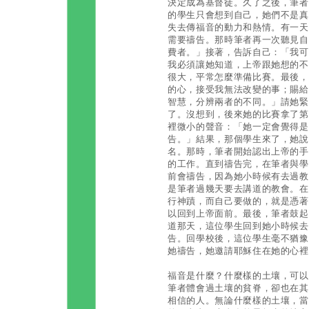
決定成為基督徒。久了之後，筆者
的學生只會想到自己，她們不是真
失去傳福音的動力和熱情。有一天
需要禱告。那時筆者再一次聽見自
費者。」接著，告訴自己：「我可
我必須讓她知道，上帝跟她想的不
很大，平常怎麼準備比賽。最後，
的心，接受我無法改變的事；賜給
智慧，分辨兩者的不同。」請她緊
了。沒想到，後來她的比賽拿了第
裡微小的聲音：「她一定會覺得是
告。」結果，那個學生來了，她說
名。那時，筆者開始認出上帝的手
的工作。直到禱告完，在筆者與學
前會禱告，因為她小時候有去過教
是筆者過幾天要去講道的教會。在
行神蹟，而自己要做的，就是憑著
以回到上帝面前。最後，筆者鼓起
道那天，這位學生回到她小時候去
告。回學校後，這位學生毫不猶豫
她禱告，她邀請耶穌住在她的心裡
福音是什麼？什麼樣的土壤，可以
筆者體會過土壤的貧脊，卻也在其
相信的人。無論什麼樣的土壤，當