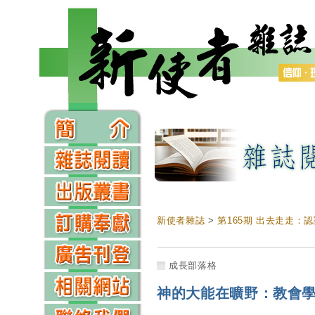
新使者雜誌
>
第165期 出去走走：
成長部落格
神的大能在曠野：教會