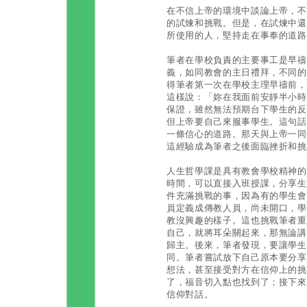
在不信上帝的環境中談論上帝，不
的試煉和挑戰。但是，在試煉中還
所使用的人，堅持走在事奉的道路
筆者在學校負責的主要事工是早禱
義，如同教會的主日禮拜，不同的
得筆者第一次在學校主理早禱前，
這樣說：「妳在我面前安靜半小時
保證，雖然無法預期台下學生的反
但上帝要自己來服事學生。這句話
一條信心的道路。那天與上帝一同
這經驗成為筆者之後面臨挫折和挑
人生哲學課是具有教會學校精神的
時間，可以直接入班授課，分享生
件充滿挑戰的事，因為有的學生會
員定義成傳教人員，尚未開口，學
教沒興趣的樣子。這也挑戰筆者重
自己，就將耳朵關起來，那無論講
歸主。後來，筆者發現，要讓學生
同。筆者嘗試放下自己原本要分享
想法，甚至接受對方在信仰上的挑
了，福音切入點也找到了；接下來
信仰對話。