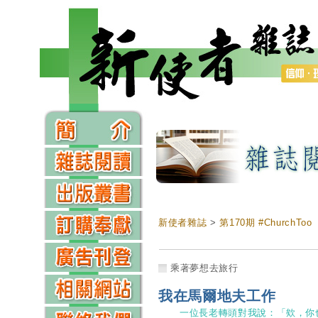
新使者雜誌
>
第170期 #ChurchToo
乘著夢想去旅行
我在馬爾地夫工作
一位長老轉頭對我說：「欸，你