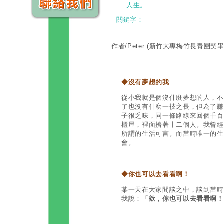
人生。
關鍵字：
作者/Peter
(新竹大專梅竹長青團契畢
◆
沒
有夢想的
我
從小我就是個沒什麼夢想的人，不
了也沒有什麼一技之長，但為了賺
子很乏味，同一條路線來回個千百
櫃屋，裡面擠著十二個人。我曾經
所謂的生活可言。而當時唯一的生
會。
◆
你也可以去看看啊！
某一天在大家閒談之中，談到當時
我說：「
欸，你也可以去看看啊！