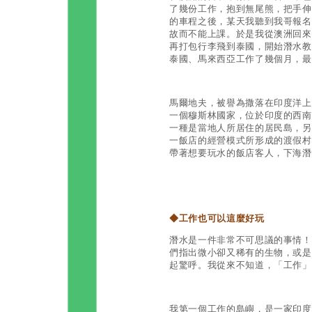
了幾份工作，抱到無尾熊，把手伸
的車程之後，某天我聽到我哥報名
故而不能上課。於是我從澳洲回來
再打包行李飛到泰國，開始潛水教
泰國、馬來西亞工作了幾個月，最
馬爾地夫，被譽為撒落在印度洋上
一個穆斯林國家，位於印度的西南
一種是當地人所居住的居民島，另
一飯店的經營模式所形成的渡假村
帶著想要玩水的飯店客人，下海潛
◆
工作也可以這麼好玩
潛水是一件非常不可思議的事情！
們指出微小卻又稀有的生物，或是
起驚呼。我從來不知道，「工作」
我第一個工作的島嶼，是一家印度