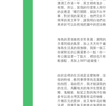
澳洲工作過一年，英文稍有進步，
有限。所以，當我的印度客人用印
的反應是「嘴巴開開，卻說不出半
事，對於我的菜英文，他們完全不
簡單的英文單字，讓我明白他們在
來終於可以自然地把腦中的想法轉
海島的景致雖然非常美麗：廣闊的
天看同樣的風景，加上天天吃千遍
海島生活真的很無聊。我第一個工
你家附近的公園還要小一點！你一
有公園這麼一丁點大，裡頭也只有
船接駁，再加上WIFI超級慢！
由於這裡的生活就是這麼無聊，沒
假的時候，教同事彈彈烏克麗麗，
拍拍照，藉由照片，我才能讓我的
的生活。馬爾地夫的海洋生態算是
雕、鬼幅鱝、鯨鯊之類的海洋生物
多年以前台灣其實都有這些物種，
斤幾百元的賣掉，並又每年花好幾
這裡，我幾乎每天都會在海裡跟他