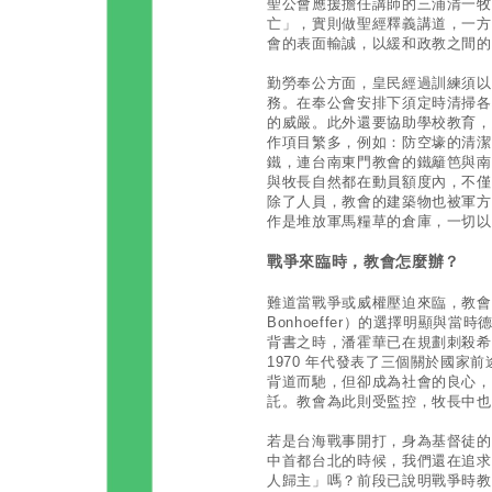
聖公會應援擔任講師的三浦清一牧
亡」，實則做聖經釋義講道，一方
會的表面輸誠，以緩和政教之間的
勤勞奉公方面，皇民經過訓練須以
務。在奉公會安排下須定時清掃各
的威嚴。此外還要協助學校教育，
作項目繁多，例如：防空壕的清潔
鐵，連台南東門教會的鐵籬笆與南
與牧長自然都在動員額度內，不僅
除了人員，教會的建築物也被軍方
作是堆放軍馬糧草的倉庫，一切以
戰爭來臨時，教會怎麼辦？
難道當戰爭或威權壓迫來臨，教會只能
Bonhoeffer）的選擇明顯與
背書之時，潘霍華已在規劃刺殺希
1970 年代發表了三個關於國家
背道而馳，但卻成為社會的良心，
託。教會為此則受監控，牧長中也
若是台海戰事開打，身為基督徒的
中首都台北的時候，我們還在追求
人歸主」嗎？前段已說明戰爭時教