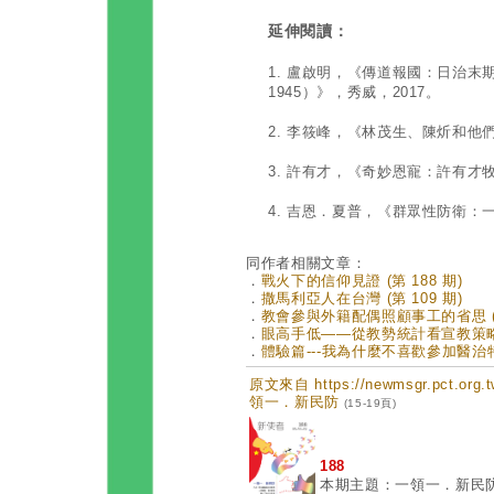
延伸閱讀：
1. 盧啟明，《傳道報國：日治末期
1945）》，秀威，2017。
2. 李筱峰，《林茂生、陳炘和他
3. 許有才，《奇妙恩寵：許有才
4. 吉恩．夏普，《群眾性防衛：
同作者相關文章：
．
戰火下的信仰見證 (第 188 期)
．
撒馬利亞人在台灣 (第 109 期)
．
教會參與外籍配偶照顧事工的省思 (第
．
眼高手低——從教勢統計看宣教策略與
．
體驗篇---我為什麼不喜歡參加醫治特會
原文來自 https://newmsgr.pct.or
領一．新民防
(15-19頁)
188
本期主題：一領一．新民