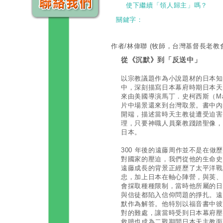
使下繼續「領人歸主」嗎？
關鍵字：
作者/林偉聯
(牧師，台灣基督長老教
從《沉默》到「反送中」
以宗教議題作為小說題材的日本知
中，深刻描寫日本幕府時期日本天
來由美國導演馬丁．史柯西斯（Mart
片中場景還來到台灣取景。書中內容
開端，描述當時天主教徒遭受迫害
理，只要神職人員棄教踐踏聖像，
日本。
300 年後的遠藤周作並不是在
對國家的壓迫，我們從他的生命史
遠藤成長的背景正經歷了太平洋戰
忠，加上日本在軸心陣營，與英、
會採取種種限制，當時他所屬的日
與信徒都陷入信仰問題的掙扎。遠
默作為解答。他特別以福音書中彼
對的難處，讓當時受到日本幕府壓
救贖也成為二戰期間日本天主教面