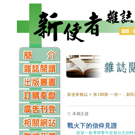
新使者雜誌
>
第188期 一領一．新
本期主題
戰火下的信仰見證
當第一枚導彈擊中首都台北的時