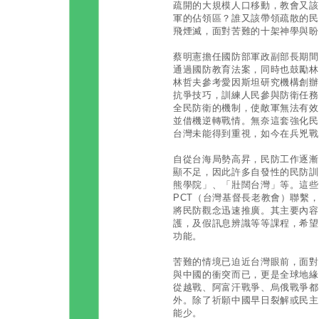
疏開的大規模人口移動，教會又該
軍的佔領區？誰又該帶領疏散的民
飛煙滅，面對苦難的十架神學與盼
蔡明憲擔任國防部軍政副部長期間，
通過國防教育法案，同時也鼓勵林
林哲夫參考愛因斯坦研究機構創辦人吉
抗爭技巧，訓練人民參與防衛任務
全民防衛的機制，使敵軍無法有效
並借機逆轉戰情。無奈這套強化民
台灣未能得到重視，如今在兵兇戰
自從台海局勢高昇，民防工作逐漸
顯不足，因此許多自發性的民防訓
熊學院」、「壯闊台灣」等。這些
PCT（台灣基督長老教會）聯繫，
將民防觀念迅速推廣。其主要內容
護，及假訊息辨識等等課程，希望
功能。
苦難的情境已迫近台灣眼前，面對
與中國的衝突而已，更是全球地緣
從越戰、阿富汗戰爭、烏俄戰爭都
外。除了祈願中國早日裂解或民主
能少。