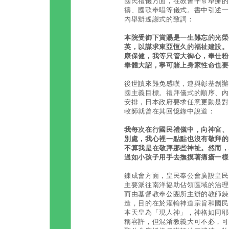
國民禮儀方面，在教會平常舉辦的
禱、國歌奉唱等儀式。書中引述一
內舉辦遙謝式的致詞：
本院受御下賞賜是一生難忘的光榮
英，以謀求東亞恆久的福祉建設。
康保健，我等只管大御心，奉仕粉
奉體大詔，寧可賭上身家性命也要
後世讀來難免感嘆，連與彰基創辦
國主義目標。禮拜儀式的順序、內
安排，日本政府要求任意更動是對
牧師就曾在其回憶錄中說道：
我每次在行國民禮儀中，向神宮、
別處，我心裡一點點也沒有敬拜的
不算我是在敬拜那些神祉。然而，
過如小孩子用手去撫摸著痛瘡一樣
鍊成會方面，皇民奉公會廣設皇民
主要派往南洋協助佔領區域的治理
而由基督教奉公團所主辦的教師鍊
造，目的在於灌輸神道宗旨和國民
本天皇為「現人神」，神格如同耶
稱容許，但混淆教義大可不必，可