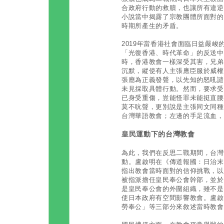
合政府行動的救贖，也讓所有違逆
小說當中揭露了宗教團體所面對的
時期所產生的矛盾。
2019年當香港社會面臨日益嚴
「光復香港、時代革命」的反送中
時，香港教會一樣深受其害，兄弟
沉默，縱使有人主張應臣服於威權
張應為正義發聲，以先知的怒吼譴
未見採取具體行動。然而，要求受
已身受重傷，豈能怪罪未能挺直腰
莫不吭聲，更別說是主張同文同種
台灣華語教會；左邊的手足流血，
皇民運動下的台灣教會
為此，我們在反思二戰期間，台灣
動。盧啟明在《傳道報國：日治末
指出教會當時面對的信仰挑戰，以
被指派擔任皇民奉公會幹部，並於1
是皇民奉公會的外圍組織，雖不是
使日本政府有空間影響教會。盧啟
勞奉公」等三部分來敘述當時教會