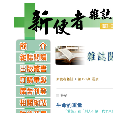
新使者雜誌
>
第191期 霸凌
特稿
生命的重量
「愛慈」在「別人不做，我們來