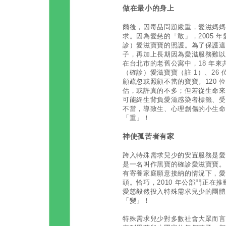
做在最小的身上
爾後，因毒品問題嚴重，愛滋媽媽
求。因為愛慈的「敢」，2005 
診）愛滋寶寶的照護。為了保護這
子，再加上長期因為愛滋服務難以
在台北市的老舊公寓中，18 年來共
（確診）愛滋寶寶（註 1）、26
顧疏忽或照顧不當的寶寶。120
估，或許真的不多；但若從生命來說
可能終生背負愛滋感染者標籤、受
不當，導致生、心理創傷的小生命
「重」！
神使孤苦者有家
跨入特殊需求兒少的安置服務是愛
是一名叫作黑寶的確診愛滋寶寶。
有寄養家庭願意接納的情況下，愛
頭。恰巧，2010 年公部門正在
愛慈毅然投入特殊需求兒少的團體
「變」！
特殊需求兒少對多數社會大眾而言