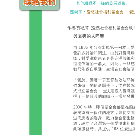
其他組織不一樣的發展道路。
關鍵字：
愛慈社會福利基金會
愛
作者/鄭敏菁
(愛慈社會福利基金會執
與哀哭的人同哭
自 1986 年台灣出現第一例本
發許多討論和關注。由於對愛滋病
慌，對愛滋病患者更是充滿歧視和
道德低落的一群人。因此，一旦感
數只能獨自承受，生活在社會陰暗
「愛慈」因著一群基督徒效法耶穌
們來做」的使命驅使下，從在醫院關
式成立基金會；從決定投入愛滋議
擇了一條跟其他組織不一樣的發展
2000 年時，即便基金會都還在
著渴望有一個住的地方，即使空間
滋病患者的委身，戮力整合衛生醫
源，設立了台灣第一個愛滋末期病患
此項服務時，共提供 168 位愛