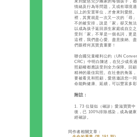
來到愛慈兒少團家的每個孩子，都
情緒及行為等問題，又或有環境適
以上的安置單位，才會來到愛慈。
裡，其實就是一次又一次的「尋」
不的被安排，說是「家」卻又無法
以成為孩子返回原生家庭或自立之
受到「家」不單是一個名詞，更是
這裡，我們盡心愛、盡意接納、盡
們眼裡何其寶貴重要！
聯合國兒童權利公約（UN Convention 
CRC）中明白陳述，在兒少成長
照顧權都應該受到全力保障。回顧愛
精神的最佳寫照。在社會的角落，
要被看見和照顧，愛慈邀請您一同
命能夠健康、延續，可以豐富多彩
附註：
1. 73 位疑似（確診）愛滋寶寶中
後，已 100%排除感染，成為健
經確診。
同作者相關文章：
．
生命的重量 (第 191 期)