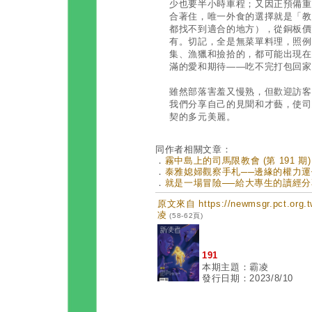
少也要半小時車程；又因正預備重
合著住，唯一外食的選擇就是「教
都找不到適合的地方），從銅板價
有。切記，全是無菜單料理，照例
集、漁獵和撿拾的，都可能出現在
滿的愛和期待——吃不完打包回家
雖然部落害羞又慢熟，但歡迎訪客
我們分享自己的見聞和才藝，使司
契的多元美麗。
同作者相關文章：
．
霧中島上的司馬限教會 (第 191 期)
．
泰雅媳婦觀察手札──邊緣的權力運作 (
．
就是一場冒險──給大專生的讀經分享 (
原文來自 https://newmsgr.pct.or
凌
(58-62頁)
191
本期主題：霸凌
發行日期：2023/8/10