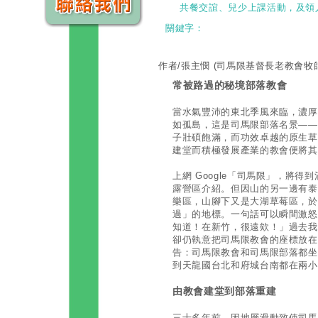
共餐交誼、兒少上課活動，及領
關鍵字：
作者/張主憫
(司馬限基督長老教會牧師
常被路過的秘境部落教會
當水氣豐沛的東北季風來臨，濃厚
如孤島，這是司馬限部落名景——
子壯碩飽滿，而功效卓越的原生草
建堂而積極發展產業的教會便將其
上網 Google「司馬限」，將
露營區介紹。但因山的另一邊有泰
樂區，山腳下又是大湖草莓區，於
過」的地標。一句話可以瞬間激怒
知道！在新竹，很遠欸！」過去我曾
卻仍執意把司馬限教會的座標放在
告：司馬限教會和司馬限部落都坐
到天龍國台北和府城台南都在兩小
由教會建堂到部落重建
三十多年前，因地層滑動致使司馬