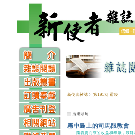
新使者雜誌
>
第191期 霸凌
厝邊頭尾
霧中島上的司馬限教會
隨義賣而來的收益和奉獻，鼓舞