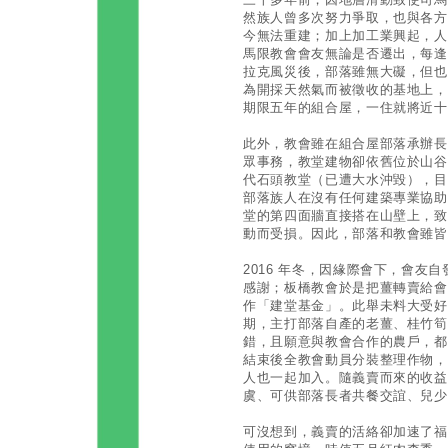
然族人曾多次努力爭取，也與各方
今無法重建；加上加工業興起，人
馬限教會會友無論是否遷出，每逢
拉克風災後，部落雖無大礙，但也
為開採天然氣而被徵收的基地上，
期限五年的組合屋，一住就將近十
此外，教會雖在組合屋部落承辦長
眾事務，教堂建物卻依舊位於山谷
代石頭教堂（已遭大水沖毀），目
部落族人在沒有任何建築專業協助
堂的第四面牆直接搭在山壁上，致
動而受損。因此，部落和教會雖皆
2016 年冬，因緣際會下，會友
感謝；板橋教會於是把薑轉賣給會
作「建堂基金」。此舉未料大受好
期，主打部落自產的老薑、桂竹筍
錯，且願意與教會合作的農戶，都
結束後全教會動員分裝整理作物，
人也一起加入。隨義賣而來的收益
虞、可供部落長者共餐交誼、兒少
可沒想到，義賣的活絡卻加速了福