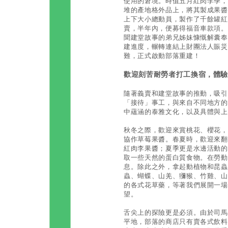
使用的窘境。時值五月紅肉李季，
堆的產地格外品上，將其製成果醬
上下大小總動員，製作了千餘罐紅肉李
賣，半年內，便募得福音車款項。
聞建堂故事的弟兄姊妹慷慨解囊奉
建進度，輾轉連結上財團法人賑災
難，正式啟動部落重建！
歡迎刻苦耐勞者打工換宿，體
隨著義賣和建堂故事的推動，吸引
「接待」事工，與來自不同地方的
中蘊涵的泰雅文化，以及具體與上
秋冬之際，歡迎來賞桃花、櫻花，
協作草莓果醬。春夏時，歡迎來翻
紅肉李果醬；夏季更是水邊活動的
取一些天然的蛋白質食物。在勞動
息。除此之外，拿起動植物和昆蟲
蟲、蝴蝶、山羌、獼猴、竹雞、山
的各式花草藥，等著我們展開一場
望。
舌尖上的探險更是必須。由於司馬
平地，部落的商店只有賣各式飲料