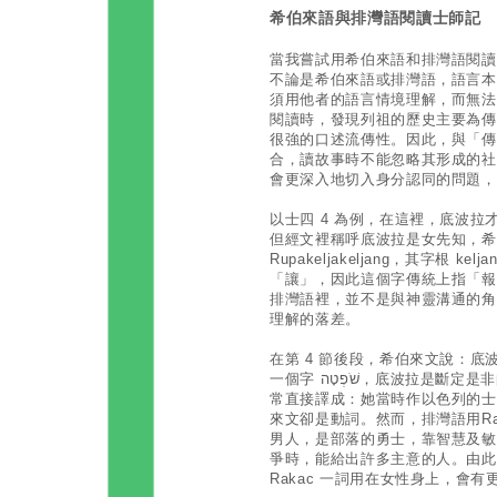
希伯來語與排灣語閱讀士師記
當我嘗試用希伯來語和排灣語閱讀
不論是希伯來語或排灣語，語言本
須用他者的語言情境理解，而無法
閱讀時，發現列祖的歷史主要為傳
很強的口述流傳性。因此，與「傳
合，讀故事時不能忽略其形成的社
會更深入地切入身分認同的問題，
以士四 4 為例，在這裡，底波
但經文裡稱呼底波拉是女先知，希伯來文是 ִיאָה
Rupakeljakeljang，其字根 ke
「讓」，因此這個字傳統上指「報信者」，
排灣語裡，並不是與神靈溝通的角
理解的落差。
在第 4 節後段，希伯來文說：
一個字 שֹׁפְטָה，底波拉是斷定是非的人，負責治理和辯護。但聖經譯本通
常直接譯成：她當時作以色列的士
來文卻是動詞。然而，排灣語用Rak
男人，是部落的勇士，靠智慧及敏
爭時，能給出許多主意的人。由此
Rakac 一詞用在女性身上，會有