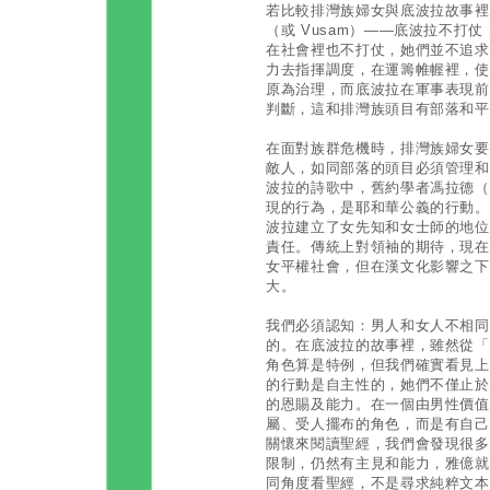
若比較排灣族婦女與底波拉故事裡
（或 Vusam）——底波拉不打
在社會裡也不打仗，她們並不追求
力去指揮調度，在運籌帷幄裡，使
原為治理，而底波拉在軍事表現前
判斷，這和排灣族頭目有部落和平
在面對族群危機時，排灣族婦女要
敵人，如同部落的頭目必須管理和
波拉的詩歌中，舊約學者馮拉德（Ger
現的行為，是耶和華公義的行動。
波拉建立了女先知和女士師的地位
責任。傳統上對領袖的期待，現在
女平權社會，但在漢文化影響之下
大。
我們必須認知：男人和女人不相同
的。在底波拉的故事裡，雖然從「
角色算是特例，但我們確實看見上
的行動是自主性的，她們不僅止於
的恩賜及能力。在一個由男性價值
屬、受人擺布的角色，而是有自己
關懷來閱讀聖經，我們會發現很多
限制，仍然有主見和能力，雅億就
同角度看聖經，不是尋求純粹文本