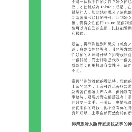
不是一位很中性的女性？婦女們也
歷，才使她成為 rakac；或是
聲望的人，加封她的職分？這也點
部落會議和頭目的許可。回到婦女
後，覺得女性使用 rakac 這
性可以有自己的主張，比較能帶動
和模式。
最後，再問到性別和職分（教會／
道：身為女性領導者，其領導方式
性領袖的困難是什麼？排灣族社會的
一個群體，而士師則是代表一個支
成落差；但用於形容女性時，反而
不同。
當再問到對雅億的看法時，雅億的
上帝的能力，上帝可以藉著很普通
訪者曾任部落主席六年，但她沒有
事務時，發現其實在部落裡有非常
但只要一出手、一張口，事情就會
要使用你的時候，祂不會看你的身
身和順服，上帝自然而然會給你所
排灣族婦女詮釋底波拉故事的