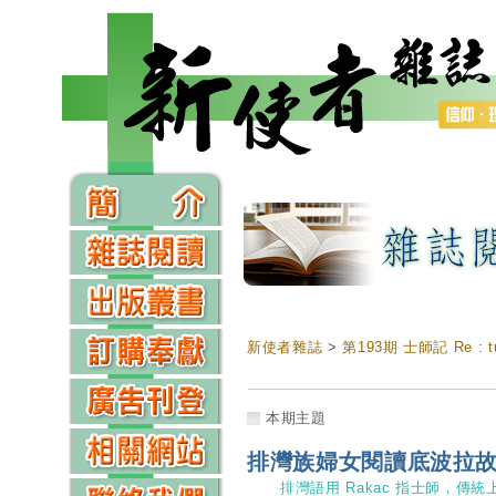
新使者雜誌
>
第193期 士師記 Re : t
本期主題
排灣族婦女閱讀底波拉
排灣語用 Rakac 指士師，傳