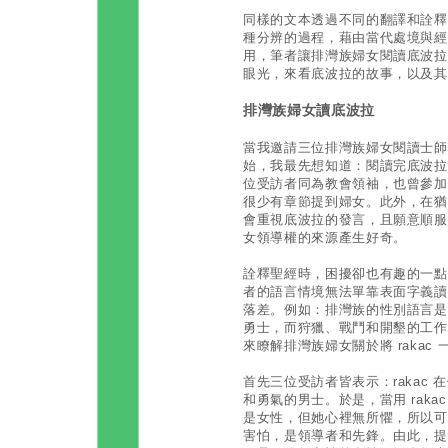
同樣的文本透過不同的翻譯和詮釋
種分辨的過程，藉由當代處境與經
用，筆者讓排灣族婦女閱讀底波拉
眼光，來看底波拉的故事，以及其
排灣族婦女讀底波拉
當我邀請三位排灣族婦女閱讀士師
始，我最先想知道：閱讀完底波拉
位受訪者同為教會領袖，也曾參加
很少有章節提到婦女。此外，在猶
會重視底波拉的發言，且願意順服
女領導權的來源產生好奇。
詮釋聖經時，困擾卻也有趣的一點
者的語言情境無法單靠表面字義讀
落差。例如：排灣族的性別語言是中
勇士，而狩獵、戰鬥和開墾的工作
來瞭解排灣族婦女關於將 rakac
首先三位受訪者皆表示：rakac
和勇氣的男士。於是，當用 rak
是女性，但她心裡無所懼，所以可以
害怕，是領導者和先鋒。由此，提