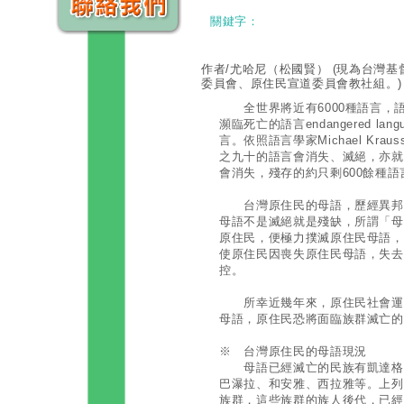
關鍵字：
作者/尤哈尼（松國賢）
(現為台灣
委員會、原住民宣道委員會教社組。)
全世界將近有6000種語言，
瀕臨死亡的語言endangered l
言。依照語言學家Michael Kr
之九十的語言會消失、滅絕，亦就是
會消失，殘存的約只剩600餘種語
台灣原住民的母語，歷經異邦異
母語不是滅絕就是殘缺，所謂「母
原住民，便極力撲滅原住民母語，
使原住民因喪失原住民母語，失去
控。
所幸近幾年來，原住民社會運動
母語，原住民恐將面臨族群滅亡的
※ 台灣原住民的母語現況
母語已經滅亡的民族有凱達格蘭
巴瀑拉、和安雅、西拉雅等。上列
族群，這些族群的族人後代，已經