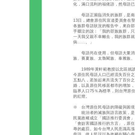
化，滿口流利的福佬語，然母語已
母語正瀕臨消失的族群，是南投縣
13日，總會原住民宣道委員會在
各族群母語狀況的報告中，來自邵
乎啜泣的說：「我的邵族族群，只
一天我父親不幸離去，我的族群就
病……。」
母語尚在使用，但母語大量消失
族、賽夏族、太魯閣族、泰雅族、
1989年黃軒範教授以北區就
今原住民母語人口已經流失百分之
五點八，若加起來共流失了百分之
婚，以及原住民移居都市的增加，
臨界人口75％為標準，則台灣原
的紅燈。
※ 台灣原住民母語的障礙與困境
統治者的滅族與語言政策，是原住
民黨政權成立「國語推行委員會」
「會妨害國語推行的方言」，原住
辱的處罰。如今台灣人民意識高漲
母語，使人民誤以為政權在關心母