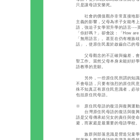
只是讓母語安樂死。
社會的價值觀亦非常直接地影響
主義的影響，父母為求子女能考上
語，強迫子女學習升學的語言---
「你好嗎？」卻會說：「How ar
「無用語言」。甚至在仍有種族歧
話」，使原住民羞於啟齒自己的母
父母觀念的不正確與偏差，會致
聖工作。當然父母本身未能好好學
語教導的意願。
另外，一些原住民所謂的知識分
不會母語，只要有強烈的原住民意
殊不知真正有原住民意識者，必珍
包括原住民母語。
※ 原住民母語的復活與復興運動
台灣原住民母語的復活與復興，
語是父母傳承給兒女的責任與使命
避，而家庭是最重要的母語學校。
族群與部落意識是營造兒童學習
部落族人學習母語的意識及所受鼓