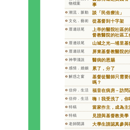
物檔案
事
潮流．脈動
談「民俗療法」
文化．藝術
從基督到十字架
厝邊頭尾
上帝的醫院社區的
督教醫院的社區工
厝邊頭尾
山城之光—埔里基
厝邊頭尾
屏東基督教醫院的
神學淺說
醫病的恩賜
感情．婚姻
累了，分了
解惑之窗
基督徒醫師只需要
嗎？
信仰．生活
福音在病房－訪問
信仰．生活
嗨！我受洗了，你
特稿
當家作主，成為主
特稿
見證與基督教美學
老師開講
大學生請認真參與