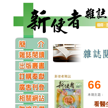
新使者雜誌
66
本期主題：
看醫