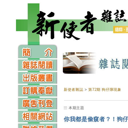
新使者雜誌
>
第72期 狗仔隊現象
本期主題
你我都是偷窺者？！狗