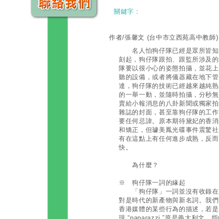
關鍵字：
作者/張馨文
(台中市立西苑高中教師)
名人怕狗仔隊已經是眾所皆知的
刻起，狗仔隊跟拍、跟監所涉及的
隊要以很小心的姿態拍攝，並花上
聽的設備，或者將儀器藏在地下管
達，狗仔隊的技術已經越來越純熟
的一舉一動，並隨時拍攝，分秒無
賣給小報消息的八卦新聞或獨家拍
雜誌的封面，甚至靠狗仔隊的工作
要任何忌諱。原本期待黛妃的香消
和矯正，但璩美鳳光碟事件震驚社
有在這點上有任何進步成熟，反而
快。
為什麼？
※ 狗仔隊一詞的緣起
「狗仔隊」一詞並沒有收錄在任
對是時代的新產物與新名詞。我們
香港媒體的某些行為的描述，若是深究
現 “paparazzi ”原是義大