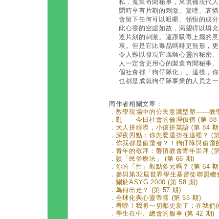
私，蒐集奇聞秘事，來填補現代人
聞時享有片刻的刺激、驚嘆、哀憐
會留下任何可以咀嚼、領悟的成分
此心靈的空虛如故，渴望得以填充
逐片刻的刺激。這跟吸毒上癮的意
哀。但是它比毒品嗎啡更無形，更
令人難以發現它腐蝕心靈的秘密。
人一定會更用心的製造奇聞秘事、
個社會都「狗仔隊化」。這樣，你
也都是成就狗仔隊事業的人員之一
同作者相關文章：
．
教學現場中的公民意識型塑——教學者的
．
亂——今日社會的倫理價值 (第 88 
．
大人拼經濟，小孩拼英語 (第 84 期
．
深夜四點：你怎麼還掛在這裡？ (第 
．
你我都是偷窺者？！狗仔隊與偷窺的社
．
青年的敬拜：磐頂教會青年崇拜 (第 
．
談「民俗療法」 (第 66 期)
．
你的「性」觀點多元嗎？ (第 64 期
．
參與第32屆世界學生基督徒聯盟總會心
．
關於ASYG 2000 (第 58 期)
．
為何出走？ (第 57 期)
．
全球化與心靈帝國 (第 55 期)
．
看哪！我將一切都更新了：在我們的時
．
學生在中、總會的服事 (第 42 期)