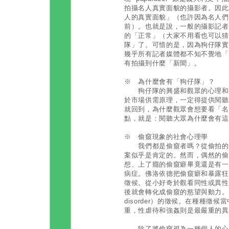
拍攝名人真實面貌的攝影者。因此
人的真實面貌」（也許因為名人們
前）。也就是說，一般的攝影記者
的「正常」（大家不用看也可以猜
隊」了。可惜的是，因為狗仔隊實
幾乎所有記者媒體都不知不覺地「
有拍攝到什麼「新聞」。
※ 為什麼會有「狗仔隊」？
狗仔隊的興盛和觀眾的心理和社
於市場供需原理，一定得提供閱聽
就回到，為什麼觀眾會想要看「名
點，就是：閱聽大眾為什麼會有這
※ 偷窺現象的社會心理學
我們都是偷窺者嗎？從偷拍的光
案似乎是肯定的。然而，偶然的偷
想、上了癮的偷窺癖畢竟還是有一
病症。佛洛依德把偷窺癖和暴露狂
徵候。從小好奇於觀看同性或異性
後就會轉化成偷窺的慾望與動力。因此
disorder）的徵候。在種種徵
重，性虐待和強姦則是最嚴重的異
除了將偷窺視為一種個人的心理