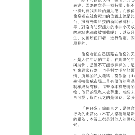
表達。因為偷窺是一種特權，把不
中得到自我膨脹的滿足感，而被偷
偷窺者在社會權力的位置上總是比
台、擁有先進科技的新聞雜誌社，
等，對沒有防禦能力的市井小民或
的網站也都會被攔截呢），以及只
生、女廁所使用者，進行偷窺。因
易見的。
偷窺者把自己隱藏在偷窺的天地
不是人們生活的世界。在實際的生
與裝飾，是絕不可能赤裸裸的，這
社會異常行為，也是對文明的顛覆
情、所屬的私人範疇，當作物（i
生活轉換成市場上具有價值的商品
制權與所有權。這些原本有感情的
物，他們的隱私未被尊重、感情未
再可愛，取而代之的是懷疑、緊張
「狗仔隊」簡而言之，是偷窺行
行為的正當化（不有人指稱這是新
的跟監，本質上都是對他人的侵犯
候。