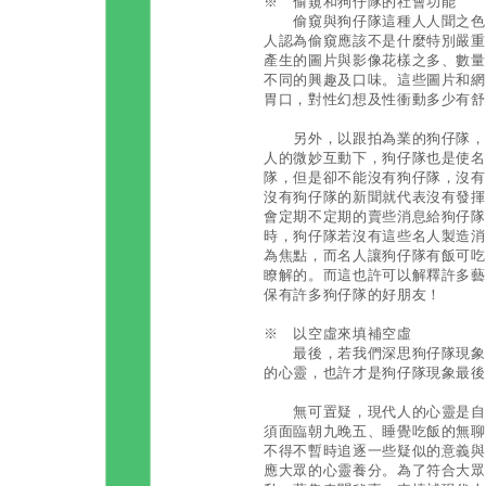
※ 偷窺和狗仔隊的社會功能
偷窺與狗仔隊這種人人聞之色變
人認為偷窺應該不是什麼特別嚴重
產生的圖片與影像花樣之多、數量
不同的興趣及口味。這些圖片和網
胃口，對性幻想及性衝動多少有舒
另外，以跟拍為業的狗仔隊，除
人的微妙互動下，狗仔隊也是使名
隊，但是卻不能沒有狗仔隊，沒有
沒有狗仔隊的新聞就代表沒有發揮
會定期不定期的賣些消息給狗仔隊
時，狗仔隊若沒有這些名人製造消
為焦點，而名人讓狗仔隊有飯可吃
瞭解的。而這也許可以解釋許多藝
保有許多狗仔隊的好朋友！
※ 以空虛來填補空虛
最後，若我們深思狗仔隊現象背
的心靈，也許才是狗仔隊現象最後
無可置疑，現代人的心靈是自由
須面臨朝九晚五、睡覺吃飯的無聊
不得不暫時追逐一些疑似的意義與
應大眾的心靈養分。為了符合大眾