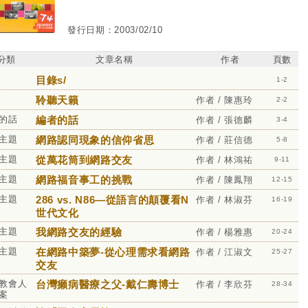
發行日期：2003/02/10
分類
文章名稱
作者
頁數
目錄s/
1-2
聆聽天籟
作者 / 陳惠玲
2-2
的話
編者的話
作者 / 張德麟
3-4
主題
網路認同現象的信仰省思
作者 / 莊信德
5-8
主題
從萬花筒到網路交友
作者 / 林鴻祐
9-11
主題
網路福音事工的挑戰
作者 / 陳鳳翔
12-15
主題
286 vs. N86—從語言的顛覆看N
作者 / 林淑芬
16-19
世代文化
主題
我網路交友的經驗
作者 / 楊雅惠
20-24
主題
在網路中築夢-從心理需求看網路
作者 / 江淑文
25-27
交友
教會人
台灣癩病醫療之父-戴仁壽博士
作者 / 李欣芬
28-34
案