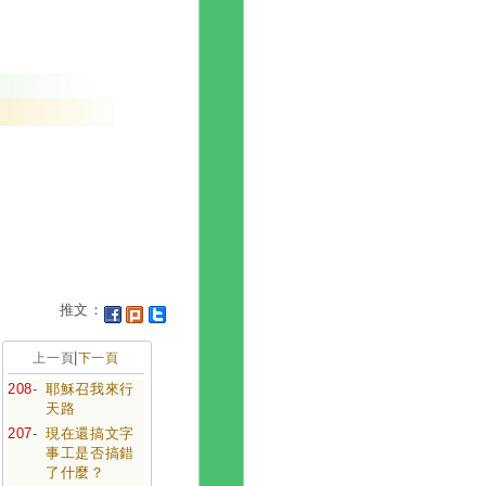
推文：
|
上一頁
下一頁
208
-
耶穌召我來行
天路
207
-
現在還搞文字
事工是否搞錯
了什麼？