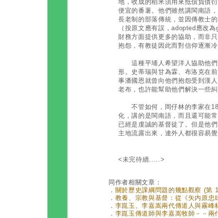
地，收成的稻米須用來抵償負債衍
便宜的番薯。他們雖然講閩南語，
長老制的部落傳統，並因傳教士的
（按原文應有誤，adopted應改為
財務方面提供更多的協助，而非只
抱怨，有教徒因此而對信仰逐漸冷
這種平埔人希望洋人協助他們抵
形。史蒂瑞與甘為霖、布洛克在前
事潘國恩就曾向他們抱怨受到漢人
老布，也許能幫助他們解決一些糾
不管如何，岡仔林的李家在18
化，講的是閩南語，而且還可能常
已經是虔誠的基督徒了。但是他們
主地流露出來，連外人都很容易覺
<未完待續.....>
同作者相關文章：
．
關於歷史課綱問題的幾點觀察 (第 14
．
教養、宗教與基督：從《矢内原忠雄傳》
．
李崑玉、李嘉嵩兩代傳道人與霧峰林家的
．
李崑玉傳道師與李嘉嵩牧師－－兩代傳