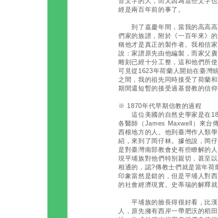
音文字的人，而又因為這些文字也
經是兩百年前的事了。
到了嘉慶年間，當我的高高高高
們家的族譜，附於《一百年來》的
稱他才是真正的製作者。我相信家
說：家譜原先由他編製，而家父賡
雕刻已經十分工整，這和他們所使
可見從1623年荷蘭人開始在臺灣
之間，我的祖先同時接受了荷蘭和
期間還短暫的接受過基督教的信仰
※ 1870年代早期信教的過程
這位美國的自然史學家是在187
各醫師（James Maxwell
西根地方的人。他到臺灣作人類學
紹，來到了岡仔林。據他說，岡仔
是對臺灣南部教會史有些瞭解的人
現平埔族對他們特別親切，甚至以
相通的，認?傳教士們就是當年荷
印象當然是錯的，但是平埔人對西
的社會經濟現實。史蒂瑞的解釋就
平埔族的臉長得很好看，比漢族
人，原先擁有西岸一帶肥沃的稻田