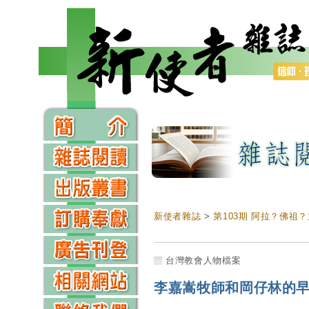
新使者雜誌
>
第103期 阿拉？佛祖
台灣教會人物檔案
李嘉嵩牧師和岡仔林的