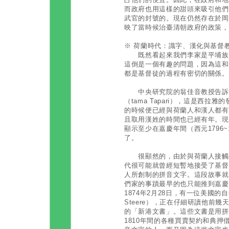
而政府也用這樣的甜頭來吸引他們
武官的封號的。現在仍然存在於岡
映了當時候治臺清朝政府的政策，
※ 荷蘭時代：識字、漢化與基督
既然看起來我們李家是平埔族的
這倒是一個有趣的問題，因為這和
都是基督徒的過程有密切的關係。
中央研究院的翁佳音教授告訴我
（tama Tapari），這是西
的時候便已經與荷蘭人和漢人都有
且取用漢姓的時間也已經有年。現
顯示至少在嘉慶年間（西元1796
了。
很顯然的，由於與荷蘭人接觸的
代很可能就曾經短暫地接受了基督
人所創制的拼音文字。這段故事就
們家的事蹟最早的也只能推到嘉慶
1874年2月28日，有一位美國的自
Steere），正在仔細研讀他前
的「新港文書」。這些文書是用拼
1810年間的各種買賣契約和典