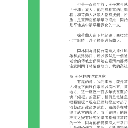
但是一百多年前，岡仔林可就不
「平埔」族人，他們有相當的組織
程，和荷蘭人及漢人都有接觸，所
族，是臺灣南部最早取漢姓，開始
是平埔族中最早世界化的一支。
據荷蘭人留下的紀錄，西拉雅人
七世紀時，甚至於高過荷蘭人。
岡林因為是從台南進入原住民山
雄和旗津港口，所以儼然是一個通
老會的傳教士們開始在臺灣南部傳
注意到岡仔林這個地方。我的高祖
※ 岡仔林的望族李家
有趣的是，我們李家可能是當時
大概從下面幾件事可以看出來。首
地方。這一座歷一百多年或甚至於
塊「錫嘏」的匾額，相傳是乾隆皇
幅匾額呢？現在已經無從查考起了
清朝政府敕命為武官。猜想是在林
得了武官的官名。而「錫嘏」的匾
爽文之變有研究的學者都知道當時
的一邊，因為他們覺得漢人平常用
占他們的便宜。因此，在政府和地