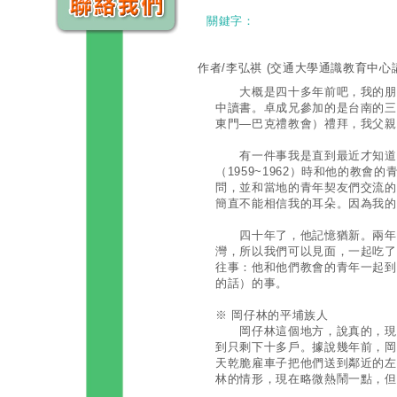
關鍵字：
作者/李弘祺
(交通大學通識教育中心
大概是四十多年前吧，我的朋友
中讀書。卓成兄參加的是台南的三
東門—巴克禮教會）禮拜，我父親
有一件事我是直到最近才知道
（1959~1962）時和他的教會
問，並和當地的青年契友們交流的
簡直不能相信我的耳朵。因為我的
四十年了，他記憶猶新。兩年前
灣，所以我們可以見面，一起吃了
往事：他和他們教會的青年一起到
的話）的事。
※ 岡仔林的平埔族人
岡仔林這個地方，說真的，現在
到只剩下十多戶。據說幾年前，岡
天乾脆雇車子把他們送到鄰近的左
林的情形，現在略微熱鬧一點，但