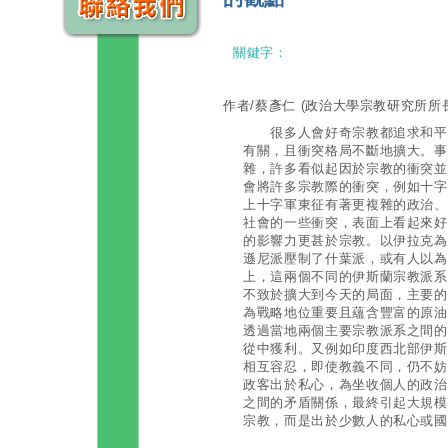
關鍵字：
作者/蔡彥仁
(政治大學宗教研究所所長
很多人會好奇宗教都追求和平，
有關，且衝突格局不斷地擴大。事
雜，許多看似起因於宗教的衝突並
會將許多宗教際的衝突，例如十字
上十字軍東征有著更複雜的政治、
社會的一些衝突，表面上看起來好
的影響力更甚於宗教。以伊拉克為
遜尼派壓制了什葉派，或有人以為
上，這兩個不同的伊斯蘭宗教派系
不致於擴大到今天的局面，主要的
為戰略地位重要且蘊含豐富的原油
透過當地兩個主要宗教派系之間的
從中獲利。又例如印度西北部伊斯
相互容忍，即使教義不同，仍不妨
政客出於私心，為坐收個人的政治
之間的矛盾關係，最終引起大規模
宗教，而是出於少數人的私心或國