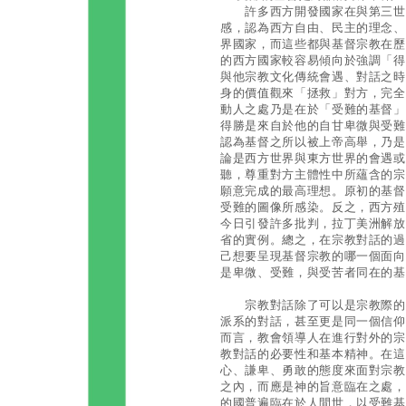
許多西方開發國家在與第三世界
感，認為西方自由、民主的理念、
界國家，而這些都與基督宗教在歷
的西方國家較容易傾向於強調「得勝的基督
與他宗教文化傳統會遇、對話之時
身的價值觀來「拯救」對方，完全
動人之處乃是在於「受難的基督」（suf
得勝是來自於他的自甘卑微與受難
認為基督之所以被上帝高舉，乃是
論是西方世界與東方世界的會遇或
聽，尊重對方主體性中所蘊含的宗
願意完成的最高理想。原初的基督
受難的圖像所感染。反之，西方殖
今日引發許多批判，拉丁美洲解放
省的實例。總之，在宗教對話的過
己想要呈現基督宗教的哪一個面向
是卑微、受難，與受苦者同在的基
宗教對話除了可以是宗教際的對
派系的對話，甚至更是同一個信仰
而言，教會領導人在進行對外的宗
教對話的必要性和基本精神。在這
心、謙卑、勇敢的態度來面對宗教
之內，而應是神的旨意臨在之處，
的國普遍臨在於人間世，以受難基