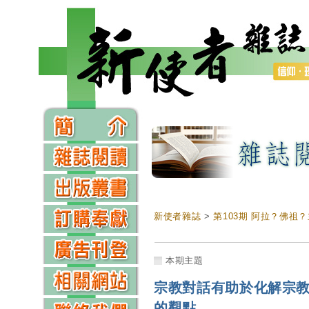
新使者雜誌
>
第103期 阿拉？佛祖
本期主題
宗教對話有助於化解宗教
的觀點