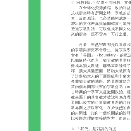
※ 宗教對話可促成不同宗教、文
在全球化資源萎縮、政治利益掛
規模衝突時有所聞之時，宗教的超
素，反而應該、也必然能夠成為一
塑出的文化差異與隔閡確實可能升
透過宗教對話，可以促成不同文化
來的衝突，應不啻為一可行之道。
再者，雖然宗教都是以追求和平
的爭端與衝突不會發生。從宗教學
會有「界圍」（boundary）
以耶穌時代而言，猶太教的界圍很
難成為猶太教徒。耶穌重新詮釋了
釋，擴大其涵蓋面，將猶太教原有
了許多猶太人的下層階級和非猶太
多非猶太教的地區。將界圍放鬆之
當兩個界圍都很窄的宗教會遇（enc
古時期的十字軍東征撇開政治、經
教皇屬下的基督教才被認可為真理
界圍比較窄的伊斯蘭教會遇的時候
教界圍之所以窄化，在於強烈的自
的封閉性，指向一個較開放的詮釋
比較願意理解並接納對方，而這正
※ 「我們」是對話的前提