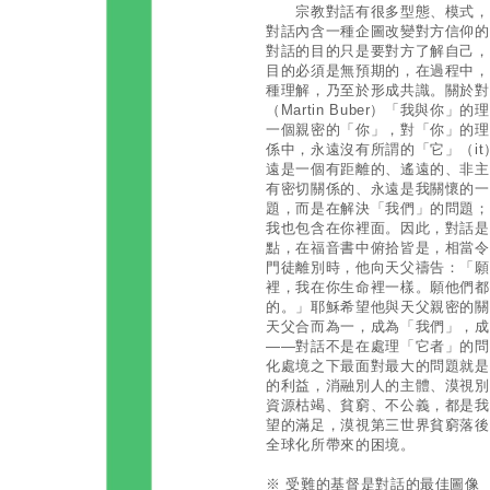
宗教對話有很多型態、模式，其
對話內含一種企圖改變對方信仰的
對話的目的只是要對方了解自己，
目的必須是無預期的，在過程中，
種理解，乃至於形成共識。關於對
（Martin Buber）「我與
一個親密的「你」，對「你」的理
係中，永遠沒有所謂的「它」（i
遠是一個有距離的、遙遠的、非主
有密切關係的、永遠是我關懷的一
題，而是在解決「我們」的問題；
我也包含在你裡面。因此，對話是
點，在福音書中俯拾皆是，相當令
門徒離別時，他向天父禱告：「願
裡，我在你生命裡一樣。願他們都
的。」耶穌希望他與天父親密的關
天父合而為一，成為「我們」，成
——對話不是在處理「它者」的問
化處境之下最面對最大的問題就是
的利益，消融別人的主體、漠視別
資源枯竭、貧窮、不公義，都是我
望的滿足，漠視第三世界貧窮落後
全球化所帶來的困境。
※ 受難的基督是對話的最佳圖像