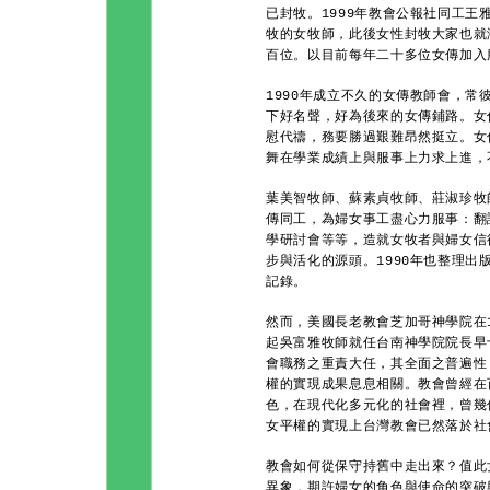
已封牧。1999年教會公報社同工王
牧的女牧師，此後女性封牧大家也就
百位。以目前每年二十多位女傳加入
1990年成立不久的女傳教師會，
下好名聲，好為後來的女傳鋪路。女
慰代禱，務要勝過艱難昂然挺立。女
舞在學業成績上與服事上力求上進，
葉美智牧師、蘇素貞牧師、莊淑珍牧
傳同工，為婦女事工盡心力服事：翻
學研討會等等，造就女牧者與婦女信
步與活化的源頭。1990年也整理出
記錄。
然而，美國長老教會芝加哥神學院在
起吳富雅牧師就任台南神學院院長早
會職務之重責大任，其全面之普遍性
權的實現成果息息相關。教會曾經在
色，在現代化多元化的社會裡，曾幾
女平權的實現上台灣教會已然落於社
教會如何從保守持舊中走出來？值此
異象，期許婦女的角色與使命的突破