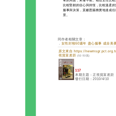
奪的局面，未臻平衡。相信女性比較
比較堅韌的信心與持恆，比較溫柔的
服事與決策，貢獻恩賜務實地達成任
景。
同作者相關文章：
．
女性封牧60週年 盡心服事 成全美夢 (
原文來自 https://newmsgr.pct.or
視貧富差距
(52-53頁)
117
本期主題：正視貧富差距
發行日期：2010/4/10