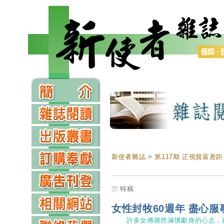
新使者雜誌
>
第117期 正視貧富差距
特稿
女性封牧60週年 盡心服
許多女傳雖然滿懷獻身的心志，