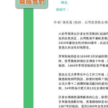
機會。
關鍵字：
作者/ 陳美蕙
(牧師，台灣基督教女傳
由
於早期來台許多女性宣教師(姑娘
友的全然肯定，台灣教會不像歐美教
2010年慶祝女性封牧60週年，比
更悠久的女性封牧歷史。
李幫助牧師是在1950年3月於她所
師。曾秀鳳牧師擔任女傳道十年後，
牧師。1960年李明安牧師在安平
我在台北大專學生中心工作三年後，
陳惠南牧師問我說，妳要封牧嗎？我
台北大專十二個團契輪流獻詩的盛況
師。34年間為什麼只有12位女傳封
許多女傳雖然滿懷獻身的心志，卻受
甘卑微地推辭封牧。黃素娥牧師是在
1987年封牧的。直到1990年女性