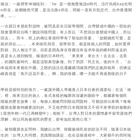
送報伕〉一曲裡李坤城唸到：「he 是一個無聲無說e時代，活佇烏暗kap光明
合e所在，故鄉雖然可愛，是沒出路e所在，阿娘一直有共阮交代，出外毋通閣
來。….」
只一次跟日本朋友對談時，被問及若在日留學期間，台灣變成中國的一部份的
，我會選擇回台嗎？聽說同樣問題，有人答以「不想回台後變成中國人，所以
會回去」。而今，班上的兩位香港同學有了類似的答案，「故鄉雖然可愛，是
出路的所在…….」，本來移民與否、留學與否，都是很個人的問題，如何選擇
無對錯，別人無法干涉。但若是因為身在母國沒有追求幸福的權利而遠走的
，真是令人感到惋惜。楊逵的日本時代、「來來來，來台大！去去去，去美
！」的國民黨時代，都是這類典型象徵。到了所謂「民主化」後的今天，「台
的幸福與未來都在中國」之類的說法也還繼續消滅我們的志氣與格局，彷彿這
島嶼真得是「鳥不語花不香」。啊，我的母國，哪一天能不再過那樣的日子
？
語學校是個特別的地方，一處讓外國人準備進入日本社會的過渡站；在這「候
室」裡，南來北往的旅人，各式各樣的輪廓與深邃的眼眶中，都藏著每個民
、階級的歷史故事；但，每個人都被問到類似問題時，可都說得出來嗎？每每
韓國朋友聚會時總要談到的，不乏他們對日本既憤恨又不得不來學習的複雜的
情(當然年輕一代已再轉變中)；相較下，台灣人對日本的愛憎參半卻常讓他們
以理解，何以同為被殖民的歷史，卻有如此迥然心境？
然，被韓國朋友反問時，我總以台灣、韓國被殖民前的狀況不同，隨著日本統
而生的「台灣人共同體」意識開始講起，也在這個過程中，大家都不約而同地