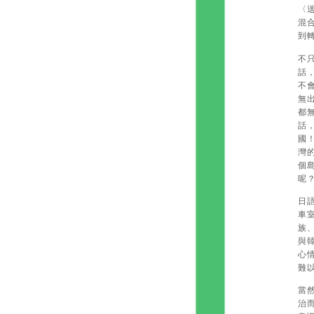
〈
混
到轉
不
話
不
無
都
話
國
灣
個
呢
日
車
族
與
心
難
當
治