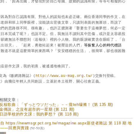
識到，「因為出國，才發現對於自己母國、故鄉的認識有限」等等可相擬的心
。
許因為對自己認識有限、對他人的認知也未必正確。兩位香港同學的作文，在
本老師和班上同學眼裡，沒能讀出背後文章，只讀到表面的無厘頭，而說了
他們的思路很不同、很有趣」，也許正臆測著「娶妻生子這種夢想，何必一定
在日本完成了呢？」也說不定。但，我無法不讀到其中悲傷，或許是太容易投
，卻總無法不聯想到〈送報伕〉裡的小人物。我的眼淚確實含在眼眶了，「台
人出頭天」、「起來，勇敢站起來！被壓迫的人們」
等振奮人心的時代標語
，難道不就是這麼簡單的東西嗎？「安安穩穩的生活」，很簡單，卻也很困難
！
賴這節作文課，我的初衷，被遙遙地喚回了。
本文為《嗷網路雜誌》(
http://www.au-mag.org.tw/
)交換刊登稿。
嗷》由幾位年輕人共同創設，立基於本土視野、關心社會正義。
相關文章：
反核歌曲：「ずっとウソだった」－－攏teh嚎滫！ (第 135 期)
金傳說」之沒有超市的一星期 (第 121 期)
日語學校的作文課：我的夢想？ (第 118 期)
 https://newmsgr.pct.org.tw/magazine.aspx新使者雜誌 第 118 期 地
章——回應與實踐
(52-53頁)