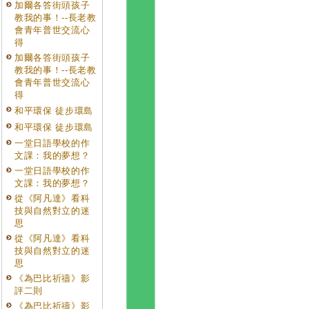
加爾各答街頭孩子
教我的事！--長老教
會青年普世交流心
得
加爾各答街頭孩子
教我的事！--長老教
會青年普世交流心
得
和平環保 徒步環島
和平環保 徒步環島
一堂日語學校的作
文課：我的夢想？
一堂日語學校的作
文課：我的夢想？
從《阿凡達》看科
技與自然對立的迷
思
從《阿凡達》看科
技與自然對立的迷
思
《為巴比祈禱》影
評二則
《為巴比祈禱》影