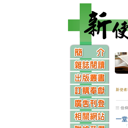
新使者
信
一堂