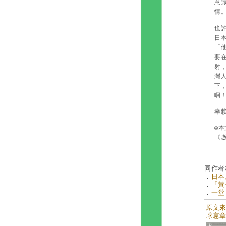
意
情
也
日
「
要
射
灣
下
啊
幸
◎
《
同作者
．
日本
．
「黃
．
一堂
原文來自
球憲