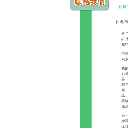
關鍵
作者/
去
許
竟
但
寫
我
1
界
想
龐
諷
黯
完
另
她
這