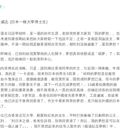
字：
陳威志
(日本一橋大學博士生)
年還在日語學校時，某一週的的作文課，老師突然要大家寫「我的夢想」。也
是考慮到暑假剛結束想給大家輕鬆一下也說不定；之前一直都是寫論說文，畢
很傷神。不過一開始我是皺著眉暗自苦笑的，都吃到這個歲數了，還寫夢想？
隨即轉念，已快到給現實擊倒的人生關卡，夢想真得快變成是「眠夢」了；寫
夢想，也許能喚回一點初衷和本心。
的內容將在此省略。只是，讀到兩位香港同學的作文，引起我一陣鼻酸。年僅
9歲、真的是「一卡皮箱」就來到日本的男生S寫著，「幼時的夢想是征服世
，如今隻身赴日，邊賺錢邊讀書，被現實所逼，隱然感到夢想已遠。現今的夢
是努力存錢，待娶妻生子後，讓下一代去完成夢想吧！」19歲看似樂觀的臉
，實際上卻刻畫著滄桑，雖不脫香港人一貫的搞笑風格，但極近誇張的自我嘲
，卻更顯悲楚。S更常說，香港在回歸中國後失業率攀升、工資遽減，前途漸
淡，他已決定不會再回香港了。作文中看來簡單的夢想，竟只能在外國的日本
成了。
一位已在香港念完大學、酷愛粉紅色的女生，平時打扮像極了日劇裡的公主，
寫到，「到日本之後，爸爸告訴我，別再回香港了！所以，我的夢想是可以在
裡找一個人嫁了….。」我不禁想起朱約信等人製作的《楊逵紀念專輯》中，