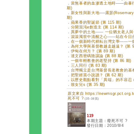
．
當無辜者的血滲透土地時——由暴行
期)
．
新女性與新大地──露瑟(Rosemary R
期)
．
蘋果香的聖誕節 (第 115 期)
．
分開混沌e創造主 (第 114 期)
．
異夢中的土地—— 一位猶太老人與一位
．
滾滾濁世中清醒之心——站在今日台灣讀
．
在一個新時代耕耘台灣文學——一個創
．
為何大學與基督教越走越遠？ (第 92
．
伊甸在何方？ (第 89 期)
．
達文西密碼陰謀論 (第 88 期)
．
一個年輕教會的老堅持 (第 86 期)
．
三人同行 (第 83 期)
．
台灣獨立是台灣基督長老教會的基本教義
．
把聖經當小說讀？ (第 62 期)
．
以歷史觀點看對「異端」的不容忍 (第
．
致女兒s (第 35 期)
原文來自 https://newmsgr.pct.or
死不可 ?
(35-38頁)
119
本期主題：廢死不可 ?
發行日期：2010/8/4