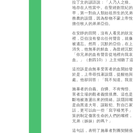
拉丁文的諺語說：「人乃人之狼。
地存在人性當中。在聖經創世紀的
早，第一對由人類始祖所生的兄弟
務農的該隱，因為祭物不蒙上帝悅
擔任牧人的弟弟亞伯。
在安靜的田間，沒有人看見的狀況
裡，亞伯沒有發出任何聲音，就像
被遺忘。然而，沉默的亞伯，在上
消失，他無辜的鮮血，為曾經沉默
「你兄弟的血有聲音從地裡向我哀
血。」（創四10））上主傾聽了
這控訴是由無辜受害者的血開始發
於是，上帝尋找著該隱，提醒他與
處。他卻回答：「我不知道。我豈
施暴者的自義、自憐、不肯悔悟、
害者立場的觀者義憤填膺。這也是
斷地被激盪出來的情緒。該隱回嘴
是由黑道大哥、謀殺犯、對自己家
話，更可以由一些「寫字檯兇手」
策的制定傷害生命的人們的嘴裡，
兄弟（姊妹）的嗎？」
這句話，表明了施暴者對團契關係