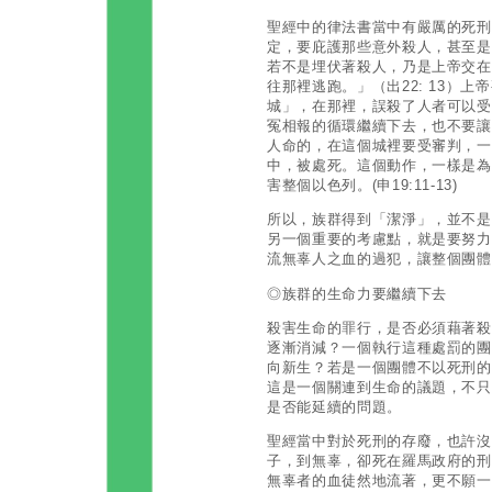
聖經中的律法書當中有嚴厲的死刑
定，要庇護那些意外殺人，甚至是
若不是埋伏著殺人，乃是上帝交在
往那裡逃跑。」（出22: 13）
城」，在那裡，誤殺了人者可以受
冤相報的循環繼續下去，也不要讓
人命的，在這個城裡要受審判，一
中，被處死。這個動作，一樣是為
害整個以色列。(申19:11-13)
所以，族群得到「潔淨」，並不是
另一個重要的考慮點，就是要努力
流無辜人之血的過犯，讓整個團體
◎族群的生命力要繼續下去
殺害生命的罪行，是否必須藉著殺
逐漸消減？一個執行這種處罰的團
向新生？若是一個團體不以死刑的
這是一個關連到生命的議題，不只
是否能延續的問題。
聖經當中對於死刑的存廢，也許沒
子，到無辜，卻死在羅馬政府的刑
無辜者的血徒然地流著，更不願一