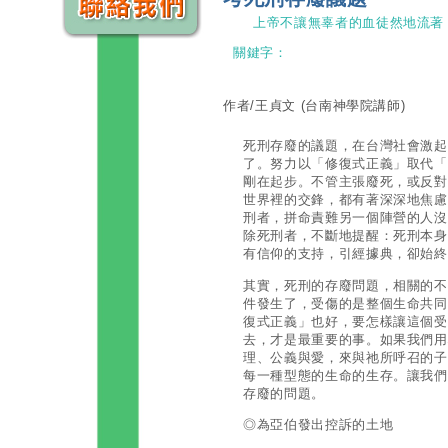
上帝不讓無辜者的血徒然地流著
關鍵字：
作者/王貞文
(台南神學院講師)
死刑存廢的議題，在台灣社會激起
了。努力以「修復式正義」取代「
剛在起步。不管主張廢死，或反對
世界裡的交鋒，都有著深深地焦慮
刑者，拼命責難另一個陣營的人沒
除死刑者，不斷地提醒：死刑本身
有信仰的支持，引經據典，卻始終
其實，死刑的存廢問題，相關的不
件發生了，受傷的是整個生命共同
復式正義」也好，要怎樣讓這個受
去，才是最重要的事。如果我們用
理、公義與愛，來與祂所呼召的子
每一種型態的生命的生存。讓我們
存廢的問題。
◎為亞伯發出控訴的土地