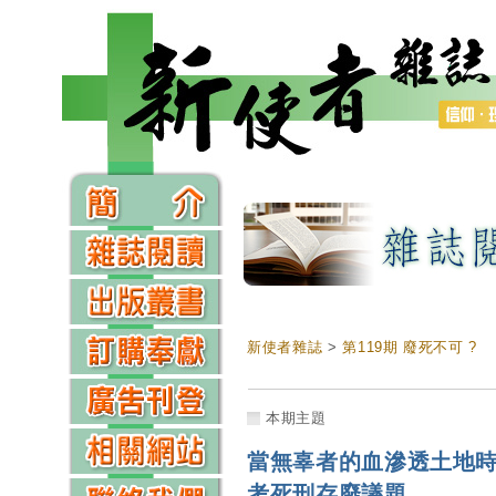
新使者雜誌
>
第119期 廢死不可 ?
本期主題
當無辜者的血滲透土地
考死刑存廢議題