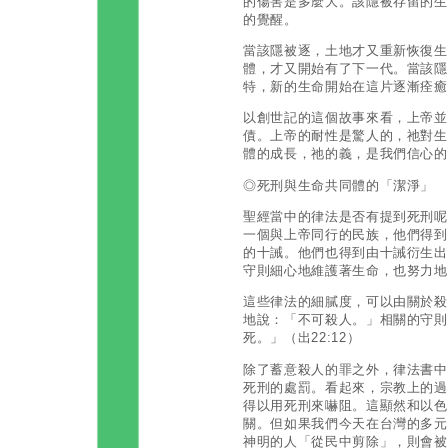
的傷害是多麼大。該隱被存留的生
的覺醒。
當該隱被逐，土地才又重新恢復生
體，才又開始有了下一代。當該隱
特，新的生命開始在這片逐漸痊癒
以創世記的這個故事來看，上帝並
債。上帝的耐性是驚人的，祂對生
體的成長，祂的義，是我們信心的
◎死刑與生命共同體的「潔淨」
聖經當中的律法是否有提到死刑呢
一個與上帝同行的民族，他們得到
的十誡。他們也得到由十誡衍生出
守則細心地維護著生命，也努力地
這些律法的細膩度，可以由關於殺
地說：「不可殺人。」相關的守則
死。」（出22:12）
除了蓄意殺人的罪之外，律法書中
死刑的處罰。看起來，宗教上的過
得以用死刑來嚇阻。這顯然和以色
關。但如果我們今天在台灣的多元
神明的人「從民中剪除」，則會被