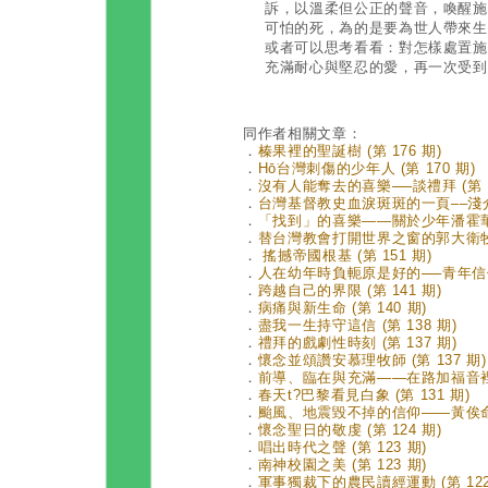
訴，以溫柔但公正的聲音，喚醒施
可怕的死，為的是要為世人帶來生
或者可以思考看看：對怎樣處置施
充滿耐心與堅忍的愛，再一次受到
同作者相關文章：
．
榛果裡的聖誕樹 (第 176 期)
．
Hō͘台灣刺傷的少年人 (第 170 期)
．
沒有人能奪去的喜樂──談禮拜 (第 1
．
台灣基督教史血淚斑斑的一頁––淺介
．
「找到」的喜樂——關於少年潘霍華 (
．
替台灣教會打開世界之窗的郭大衛牧師 
．
搖撼帝國根基 (第 151 期)
．
人在幼年時負軛原是好的──青年信仰精
．
跨越自己的界限 (第 141 期)
．
病痛與新生命 (第 140 期)
．
盡我一生持守這信 (第 138 期)
．
禮拜的戲劇性時刻 (第 137 期)
．
懷念並頌讚安慕理牧師 (第 137 期)
．
前導、臨在與充滿——在路加福音裡尋訪
．
春天t?巴黎看見白象 (第 131 期)
．
颱風、地震毀不掉的信仰——黃俟命牧師
．
懷念聖日的敬虔 (第 124 期)
．
唱出時代之聲 (第 123 期)
．
南神校園之美 (第 123 期)
．
軍事獨裁下的農民讀經運動 (第 122