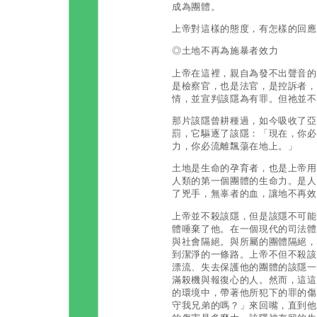
成為團體。
上帝對這樣的態度，有怎樣的回應
◎土地不再為施暴者效力
上帝在這裡，親自為發不出聲音的
是檢察官，也是法官，是控訴者，
情，並宣判該隱為有罪。但祂並不
那片該隱曾耕種過，如今吸收了亞
罰，它驅逐了該隱：「現在，你必
力，你必流離飄蕩在地上。」
土地是生命的孕育者，也是上帝用
人類的第一個團體的生命力。是人
了兇手，無辜者的血，讓地不再效
上帝並不殺該隱，但是該隱不可能
體唾棄了他。在一個現代的司法體
與社會隔絕。與所屬的團體隔絕，
到潔淨的一條路。上帝不但不殺該
漂流、失去保護他的團體的該隱一
滿殺機與報復心的人。然而，這這
的環境中，帶著他所犯下的罪的傷
守我兄弟的嗎？」來回嘴，直到他