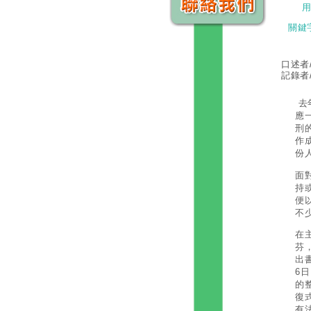
關鍵
口述者
記錄者
去
應
刑
作
份
面
持
便
不
在
芬
出
6
的
復
有