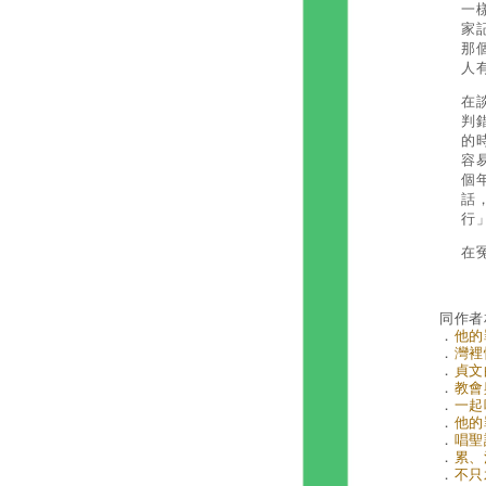
一
家
那
人
在
判
的
容
個
話
行
在
同作者
．
他的
．
灣裡
．
貞文
．
教會與
．
一起吃
．
他的
．
唱聖詩
．
累、
．
不只