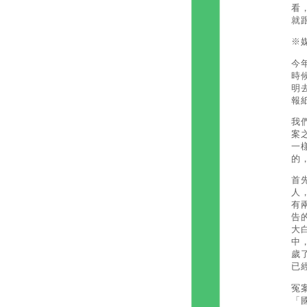
看
就
※
今
時
明
報
我
案
一
的
首
人
有
告
大
中
歲
已
冤
「