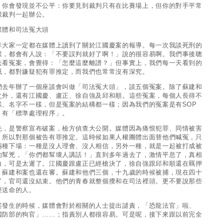
，你會發現並不公平：你要見到裁判只有在比賽場上，但你的對手平常
跟裁判一起辦公。
媒體和司法冤大頭
年大家一定都在媒體上讀到了關於江國慶案的報導。每一次我談死刑的
候，都會有人說：「不要誤判就好了啊！」說的很容易啊。我們事後聰
去看冤案，會覺得：「怎麼這麼離譜？」但事實上，我們每一天看到的
紙，都對嫌疑犯有罪推定，而我們也常常沒有深究。
們去年辦了一個座談會叫做「司法冤大頭」，談五個冤案。除了蘇建和
之外，還有江國慶、盧正、徐自強及邱和順。這些冤案，每個人長得不
樣、名字不一樣，但是冤案的結構都一樣；因為我們的冤案是有SOP
，有「標準處理程序」。
先，是警察宣布破案，檢方偵查大公開。媒體因為痛恨犯罪、同情被害
，所以對那個被告有罪推定。這時候如果人權團體出面替他們喊冤，只
兩種下場：一種是沒人理會、沒人相信，另外一種，就是一起被打成被
的幫兇，「你們都幫壞人講話！」直到多年過去了，激情平息了，真相
白，可是太遲了。江國慶跟盧正已經槍決了，徐自強跟邱和順還在羈押
，蘇建和案也還在審。蘇建和他們三個，十九歲的時候被捕，現在四十
了，官司還沒結束。他們的青春就整個攪和在司法裡頭。更不要說那些
經送命的人。
案發生的時候，媒體會對於相關的人士提出譴責，「恐龍法官」啦、
國防部的狗官」……；指責別人都很容易。可是呢，接下來跟以前完全