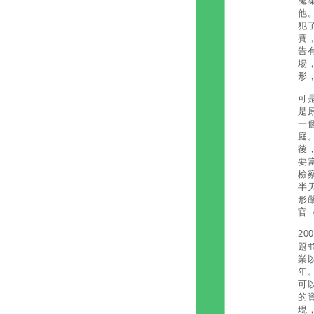
蒐
他
犯
賽
告
場
形
可
是
一
庭
後
要
檢
半
形
官
2
題
業
年
可
的
現