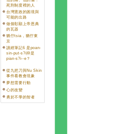
死刑制度裡的人
台灣憲政的困境與
可能的出路
做個彰顯上帝恩典
的瓦器
猶佇tsia，猶佇東
京
讀經筆記6 是poan-
sin-put-s?i抑是
pian-s?i--e？
從九把刀與Nu Skin
事件看教會現象
夢想需要行動
心的改變
勇於不學的智者