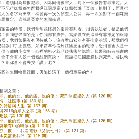
樣：繼續因為痛恨犯罪、因為同情被害人，對下一個被告有罪推定。大
記不記得媒體都怎麼報導江國慶案？媒體都說「真凶」抓到了，而且把
個人的名字寫出來；檢警再一次的偵查大公開，再一次的對下一個嫌疑
有罪推定。這就是冤案的無間輪迴。
談冤案的時候，我們常常很輕易的指責審判者、指責執法者，都是他們
錯！但我想強調的是：你我都有責任。當媒體在做這些有罪推定的報導
時候，我們如果沒有保持戒心，沒有看出它的有罪推定的話，那我們很
易就誤用了正義感。如果當年你看到江國慶案的報導，想到被害人是一
年僅五歲的小女生，心裡的怒火就已經熊熊的燃燒。如果那時有臉書的
，會不會有人設一個粉絲網頁說：「應該把江國慶趕快判死刑、趕快執
」？那你會不會去按「讚」呢？
冤案的無間輪迴裡面，輿論扮演了一個很重要的角<
相關文章：
罪、他的罰、他的痛、他的傷： 死刑制度裡的人 (第 126 期)
情，社區事 (第 180 期)
的詩篇與人生 (第 167 期)
2016的眾人之事 (第 153 期)
飯 (第 130 期)
罪、他的罰、他的痛、他的傷： 死刑制度裡的人 (第 126 期)
最有fu的時候 (第 123 期)
淚、捩——我看電影《父後七日》 (第 121 期)
水災需要我們 (第 115 期)