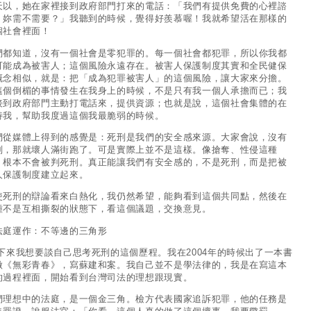
天以，她在家裡接到政府部門打來的電話：「我們有提供免費的心裡諮
，妳需不需要？」我聽到的時候，覺得好羨慕喔！我就希望活在那樣的
個社會裡面！
們都知道，沒有一個社會是零犯罪的。每一個社會都犯罪，所以你我都
可能成為被害人；這個風險永遠存在。被害人保護制度其實和全民健保
概念相似，就是：把「成為犯罪被害人」的這個風險，讓大家來分擔。
這個倒楣的事情發生在我身上的時候，不是只有我一個人承擔而已；我
接到政府部門主動打電話來，提供資源；也就是說，這個社會集體的在
持我，幫助我度過這個我最脆弱的時候。
們從媒體上得到的感覺是：死刑是我們的安全感來源。大家會說，沒有
刑，那就壞人滿街跑了。可是實際上並不是這樣。像搶奪、性侵這種
，根本不會被判死刑。真正能讓我們有安全感的，不是死刑，而是把被
人保護制度建立起來。
使死刑的辯論看來白熱化，我仍然希望，能夠看到這個共同點，然後在
種不是互相撕裂的狀態下，看這個議題，交換意見。
法庭運作：不等邊的三角形
下來我想要談自己思考死刑的這個歷程。我在2004年的時候出了一本書
做《無彩青春》，寫蘇建和案。我自己並不是學法律的，我是在寫這本
的過程裡面，開始看到台灣司法的理想跟現實。
們理想中的法庭，是一個金三角。檢方代表國家追訴犯罪，他的任務是