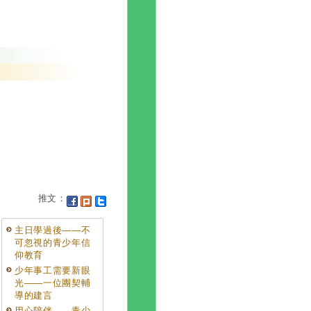
推文：
主日學過後——不
可忽視的青少年信
仰教育
少年事工需要新眼
光——一位團契輔
導的建言
用心陪伴——青少