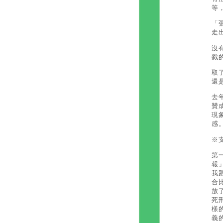
等
「
走
沒
戮
取
還
去
贊
現
感
※
第
報
我
合
放
死
樣
義