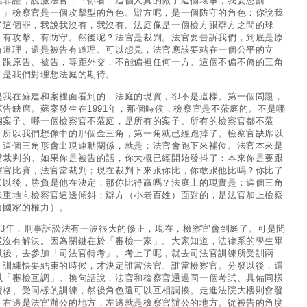
集罪證，說服法官：「你看，這個人真的做了這個壞事，我要懲罰
。」檢察官是一個攻擊型的角色。辯方呢，是一個防守的角色：你說我
了這個罪，我說我沒有，我沒有。法庭像是一個檢方跟辯方之間的球
，有攻擊、有防守。然後呢？法官是裁判。法官要告訴我們，到底是原
有道理，還是被告有道理。可以想見，法官應該要站在一個公平的立
，跟原告、被告，等距外交，不能偏袒任何一方。這個不偏不倚的三角
，是我們對理想法庭的期待。
是我在蘇建和案裡面看到的，法庭的現實，卻不是這樣。第一個問題，
原告缺席。蘇案發生在1991年，那個時候，檢察官是不蒞庭的。不是哪
個案子、哪一個檢察官不蒞庭，是所有的案子、所有的檢察官都不蒞
。所以我們想像中的那個金三角，第一角就已經跑掉了。檢察官缺席以
，這個三角形會出現連動關係，就是：法官會跑下來補位。法官本來是
當裁判的。如果你是被告的話，你大概已經開始發抖了：本來你是要跟
察官比賽，法官當裁判；現在裁判下來跟你比，你敢跟他比嗎？你比了
天以後，勝負是他在決定；那你比得贏嗎？法庭上的現實是：這個三角
嚴重地向檢察官這邊傾斜；辯方（小老百姓）面對的，是法官加上檢察
（國家的權力）。
003年，刑事訴訟法有一波很大的修正，現在，檢察官會到庭了。可是問
並沒有解決。因為關鍵在於「審檢一家」。大家知道，法律系的學生畢
以後，去參加「司法官特考」。考上了呢，就去司法官訓練所受訓兩
。訓練快要結束的時候，才決定誰當法官、誰當檢察官。分發以後，還
以「審檢互調」。換句話說，法官和檢察官通過同一個考試、具備同樣
資格、受同樣的訓練，然後角色還可以互相調換。走進法院大樓則會發
，右邊是法官辦公的地方，左邊就是檢察官辦公的地方。從被告的角度