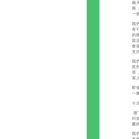
兩
商
一
我
有
的
當
會
支
我
死
罪
害
即
一
※
接
叫
書
我