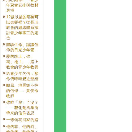
年聚會安排與教材
選擇
12歲以後的耶穌可
以去哪裡？從長老
教會的組織體系探
討青少年事工的定
位
體驗生命、認識信
仰的日光少年營
愛的路上，你、
我、祂！——路上
教會的青少年牧養
給青少年的信：願
你們時時親近聖經
颱風、地震毀不掉
的信仰——黃俟命
牧師
你吃「塑」了沒？
——塑化劑風暴所
帶來的信仰省思
一條領我回家的路
他的罪、他的罰、
他的痛、他的傷：