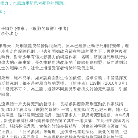
用權力，也應該重新思考死刑的問題。
字：
/張娟芬
(作家，《殺戮的艱難》作者)
/余心玫
()
年春天，死刑議題突然變得很熱門。原本已經停止執行死刑好幾年，理
一步步走向廢除死刑，但去年開始政府卻在輿論的壓力下，再度恢復死
的執行。對青少年有強大影響力的網路作家、名嘴，將恢復死刑執行炒
成偉大的正義事業，長久推動司法改革的「廢除死刑聯盟」反而遭到部
人士的嘲弄批判，社會上瀰漫受害者情緒和殺伐之氣。
對死刑，絕不簡單。如果認真面對生命的價值、追求公義，不管選擇支
或反對死刑，都不是輕易自然的選擇。《新使者》119期（2010年8月）
以「廢死不可？」為主題，邀請不同意見學者撰文討論死刑議題，引起
少回響。
主流媒體一片支持死刑的聲浪中，長期參與廢除死刑運動的作家張娟
，於2010年底出版《殺戮的艱難》一書，短短時間內已經三刷。她不以
書為滿足，隨即展開巡迴演講，邀請更多人一起思考死刑議題。今年5月
日，新使者雜誌社和台南神學院合辦了其中一場演講。在此刊出演講內容
整理。張娟芬演講完，會後的討論亦甚精彩，與會的神學院老師從「恢
式正義」、「公民參與」等角度，提供廢死運動深化、廣化的建議，也
法界人士提出不同意見、曾有過監獄經驗者對當前刑罰制度的檢討等