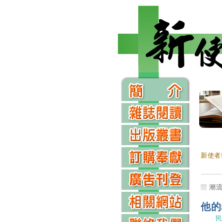
新使者
潮
他的