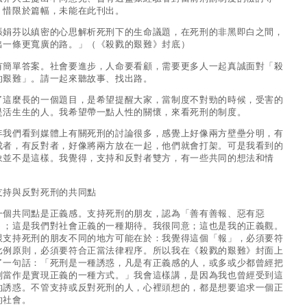
，惜限於篇幅，未能在此刊出。
張娟芬以縝密的心思解析死刑下的生命議題，在死刑的非黑即白之間，
出一條更寬廣的路。」（《殺戮的艱難》封底）
有簡單答案。社會要進步，人命要看顧，需要更多人一起真誠面對「殺
的艱難」。請一起來聽故事、找出路。
了這麼長的一個題目，是希望提醒大家，當制度不對勁的時候，受害的
是活生生的人。我希望帶一點人性的關懷，來看死刑的制度。
年我們看到媒體上有關死刑的討論很多，感覺上好像兩方壁壘分明，有
成者，有反對者，好像將兩方放在一起，他們就會打架。可是我看到的
象並不是這樣。我覺得，支持和反對者雙方，有一些共同的想法和情
。
支持與反對死刑的共同點
一個共同點是正義感。支持死刑的朋友，認為「善有善報、惡有惡
」；這是我們對社會正義的一種期待。我很同意；這也是我的正義觀。
跟支持死刑的朋友不同的地方可能在於：我覺得這個「報」，必須要符
比例原則，必須要符合正當法律程序。所以我在《殺戮的艱難》封面上
了一句話：「死刑是一種誘惑，凡是有正義感的人，或多或少都曾經把
刑當作是實現正義的一種方式。」我會這樣講，是因為我也曾經受到這
的誘惑。不管支持或反對死刑的人，心裡頭想的，都是想要追求一個正
的社會。