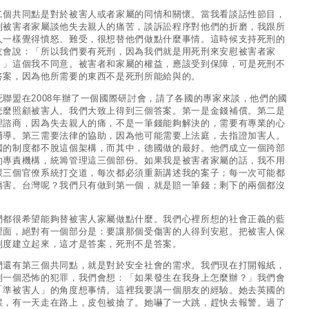
二個共同點是對於被害人或者家屬的同情和關懷。當我看談話性節目，
到被害者家屬談他失去親人的痛苦，談訴訟程序對他們的折磨，我跟所
人一樣覺得憤怒、難受，很想替他們做點什麼事情。這時候支持死刑的
友會說：「所以我們要有死刑，因為我們就是用死刑來安慰被害者家
。」這個我不同意。被害者和家屬的權益，應該受到保障，可是死刑不
答案，因為他所需要的東西不是死刑所能給與的。
死聯盟在2008年辦了一個國際研討會，請了各國的專家來談，他們的國
怎麼照顧被害人。我們大致上得到三個答案。第一是金錢補償。第二是
理諮商，因為失去親人的痛，不是一筆錢能夠解決的，需要有專業的心
輔導。第三需要法律的協助，因為他可能需要上法庭，去指證加害人。
國的制度都不脫這個架構，而其中，德國做的最好。他們成立一個跨部
的專責機構，統籌管理這三個部份。如果我是被害者家屬的話，我不用
跟三個官僚系統打交道，每次都必須重新講述我的案子；每一次可能都
傷害。台灣呢？我們只有做到第一個，就是賠一筆錢；剩下的兩個都沒
。
們都很希望能夠替被害人家屬做點什麼。我們心裡所想的社會正義的藍
裡面，絕對有一個部分是：要讓那個受傷害的人得到安慰。把被害人保
制度建立起來，這才是答案，死刑不是答案。
們還有第三個共同點，就是對於安全社會的需求。我們現在打開報紙，
到一個恐怖的犯罪，我們會想：「如果發生在我身上怎麼辦？」我們會
「準被害人」的角度想事情。這裡我要講一個朋友的經驗。她去英國的
候，有一天走在路上，皮包被搶了。她嚇了一大跳，趕快去報警。過了