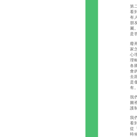
第
看
有
朋
屬
是
廢
家
心
理
各
會
去
是
有
我
圖
護
我
看
從
時