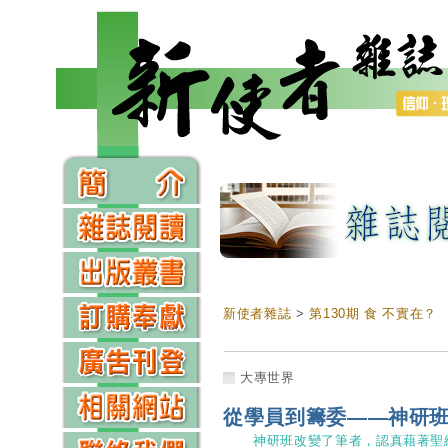
新使者雜誌
>
第130期 食 不實在？
大專世界
從學員到籌委——神研
神研班改變了筆者，認真藉著聖