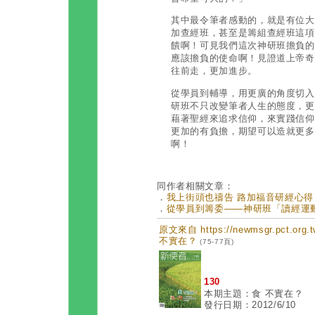
其中最令筆者感動的，就是有位大
加查經班，甚至是籌組查經班這項
饋啊！可見我們這次神研班擔負的
應該擔負的使命啊！見證道上帝奇
往前走，更加進步。
從學員到輔導，用更廣的角度切入
研班不只改變筆者人生的態度，更
藉著聖經來追求信仰，來實踐信仰
更加的有負擔，期望可以造就更多
啊！
同作者相關文章：
．
我上街頭也禱告 路加福音研經心得 (第
．
從學員到籌委——神研班「讀經運動」的
原文來自 https://newmsgr.pct.or
不實在？
(75-77頁)
130
本期主題：食 不實在？
發行日期：2012/6/10