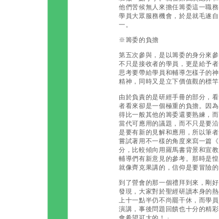
他們苦候無人來擔任籌委這一職務
學員大眾服務機會，於是就毛遂自
一。
※籌委的負擔
第五次參與，是以籌委的身分來參
不只是接收者的學員，更是給予者
思考要帶給學員和輔導怎樣子的神
精神，同時又是立下價值觀的標竿
由於負責的是研經手冊的部分，看
者看來卻是一個極重的負擔。因為
得比一般其他的籌委還要熟練，而
當代可應用的議題，而不只是要沿
是要有新的見解和應用，所以筆者
嘗試著用不一樣的角度來寫一篇《
分，比較傾向用羅馬書背景和宣教
輔導們有新意見的參考。那時是惶
就像齊克果講的，信仰是要冒險的
到了營會的那一個禮拜到來，剛好筆
發現，大家對於聖經研讀本身的熱
上十一點半仍不尚罷干休，而學員
演講，事後問題回饋也十分的精彩
會希望可大的！」