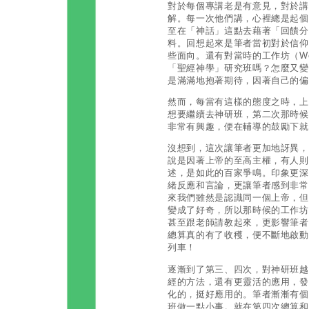
對於每個專講老是有意見，對於講
解。每一次他們講，心裡總是起個
至在「神話」這點去藉著「回饋分
料。回想起來是筆者當初對於信仰
些面向。還有對當時的工作坊（Wo
「聖經神學」研究班嗎？怎麼又變
是滿滿地抱著期待，因著自己的偏
然而，每當有這樣的態度之時，上
想要繼續去神研班，第二次那時候
非常有興趣，便在輔導的鼓勵下就
沒想到，這次讓筆者更加地訝異，
說是因著上帝的至高主權，有人則
述，是如此的百家爭鳴。印象更深
緒反應和言論，更讓筆者感到非常
來我們雖然是認識同一個上帝，但
變成了好奇，所以那時候的工作坊
甚至跟老師請教起來，更影響筆者
總算真的有了收穫，便不斷地啟動
列車！
逐漸到了第三、四次，對神研班越
經的方法，還有更靈活的應用，發
化的，挺好應用的。筆者漸漸有個
班做一點小事。就在第四次總算和