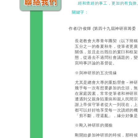
經和查經的事工，更加的有負擔
關鍵字：
作者/許俊輝
(第四十九屆神研班籌委
長老教會大專青年團契（以下簡稱
五分之一的春夏秋冬，使筆者更廣
關係，並且走出既往的窠臼和框架
態，從過去不過問社會議題的，變
寫時事評論的基督徒。
※與神研班的五次情緣
尤其是總會大專的重點營會－神研
幾乎每一次有想要參加的念頭，無
在家庭因素，常常使筆者和神研班
遭遇到父親身陷重病和親人民間宗
謝上帝保守筆者從大一到現在，上
都可以好好地享受每一次讀經的機
「剪不斷，理還亂」，緣分好像是
※剛入神研班的揶揄
剛開始參加神研班的時候，那時候