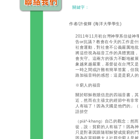
關鍵字：
作者/許俊輝
(海洋大學學生)
2011年11月初台灣神學系信徒
告or抗議？教會在今天的工作是
社會運動，對社會不公義嚴厲地批
將這些視為福音工作的具體實踐，
會失守。這兩方的張力不斷地被展
象越來越嚴重，基督徒在台灣又是
一時之間或許難有簡單答案，但我
路加福音時的感想：這是是窮人的
※窮人的福音
關於耶穌救贖信息的四福音書，其
近，然而在主禱文的經節中有非常
人有福了！因為天國是他們的」（
語拚空
（piàⁿ-khang）自己的觀念
徒，說：貧窮的人有福了！因為神的
只是對著因跟隨耶穌變成貧窮的門
因為在當時猶太人社群中窮人是被