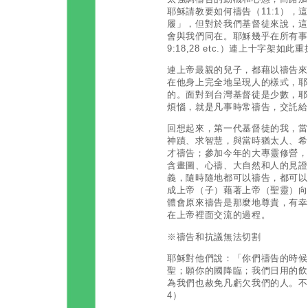
耶穌請教要如何禱告（11:1）
履」，但對於我們基督徒來說，這
會與我們同在。耶穌幾乎在所有事工
9:18,28 etc.）連上十字架如此
連上帝最親的兒子，都藉以禱告來
在他身上完全地呈現人的樣式，耶
的。面對到台灣基督徒是少數，耶
煩惱，就是凡事時常禱告，交託給
回想起來，第一代基督徒的我，當
神蹟、求智慧，與當時猶太人、希
才禱告；參加今年的大專靈修營，
含畫圖、心禱、大自然和人的見證
義，隨時隨地都可以禱告，都可以
成上帝（子）藉著上帝（聖靈）向
體會原來禱告是那麼地尊貴，有幸
在上帝裡面交流的過程。
※禱告和抗議無法切割
耶穌對他們說：「你們禱告的時候
聖；願你的國降臨；我們日用的飲
為我們也赦免凡虧欠我們的人。不叫
4）