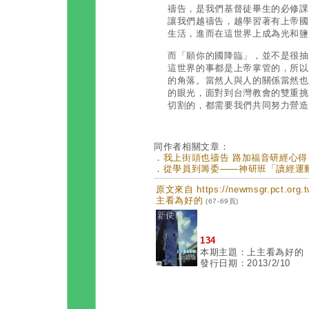
禱告，是我們基督徒畢生的必修課
讓我們越禱告，越學習著有上帝國
生活，進而在這世界上成為光和鹽
而「願你的國降臨」，並不是很抽
這世界的事都是上帝掌管的，所以
的角落。當然人與人的關係當然也
的眼光，面對到台灣教會的雙重挑
切割的，都需要我們共同努力營
同作者相關文章：
．
我上街頭也禱告 路加福音研經心得 (第
．
從學員到籌委——神研班「讀經運動」的
原文來自 https://newmsgr.pct.or
主看為好的
(67-69頁)
134
本期主題：上主看為好的
發行日期：2013/2/10