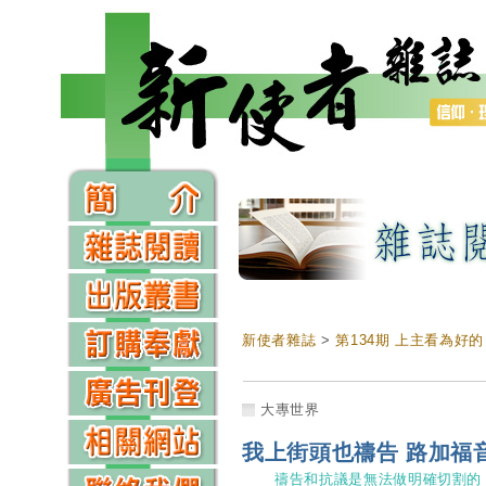
新使者雜誌
>
第134期 上主看為好的
大專世界
我上街頭也禱告 路加福
禱告和抗議是無法做明確切割的