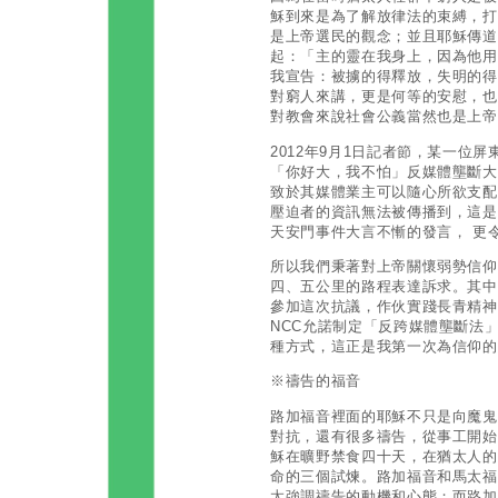
穌到來是為了解放律法的束縛，打
是上帝選民的觀念；並且耶穌傳道
起：「主的靈在我身上，因為他用
我宣告：被擄的得釋放，失明的得
對窮人來講，更是何等的安慰，也
對教會來說社會公義當然也是上帝國宣
2012年9月1日記者節，某一位
「你好大，我不怕」反媒體壟斷大
致於其媒體業主可以隨心所欲支配
壓迫者的資訊無法被傳播到，這是
天安門事件大言不慚的發言， 更
所以我們秉著對上帝關懷弱勢信仰
四、五公里的路程表達訴求。其中
參加這次抗議，作伙實踐長青精神
NCC允諾制定「反跨媒體壟斷法
種方式，這正是我第一次為信仰的
※禱告的福音
路加福音裡面的耶穌不只是向魔鬼
對抗，還有很多禱告，從事工開始
穌在曠野禁食四十天，在猶太人的
命的三個試煉。路加福音和馬太福
太強調禱告的動機和心態；而路加