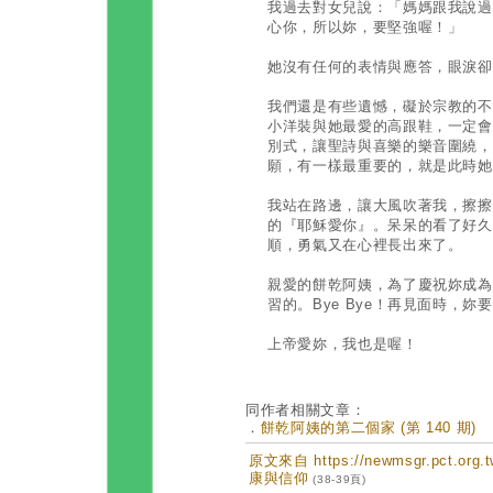
我過去對女兒說：「媽媽跟我說過
心你，所以妳，要堅強喔！」
她沒有任何的表情與應答，眼淚卻
我們還是有些遺憾，礙於宗教的不
小洋裝與她最愛的高跟鞋，一定會
別式，讓聖詩與喜樂的樂音圍繞，
願，有一樣最重要的，就是此時她
我站在路邊，讓大風吹著我，擦擦
的『耶穌愛你』。呆呆的看了好久
順，勇氣又在心裡長出來了。
親愛的餅乾阿姨，為了慶祝妳成為
習的。Bye Bye！再見面時，
上帝愛妳，我也是喔！
同作者相關文章：
．
餅乾阿姨的第二個家 (第 140 期)
原文來自 https://newmsgr.pct.or
康與信仰
(38-39頁)