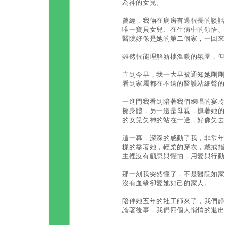
為神的女兒。
曾經，我倆在病房有過很長的談話
唯一寶貝女兒、在生病中的領悟、
醫院好像是她的第二個家，一回來
雖然很能理解新樓溫暖的氛圍，但
直到今早，我一大早被通知她剛剛
看到家屬都在不遠的醫護站細聲的
一進門我看到陪著我們練唱的宴玲
擦身體，另一邊是母親，撫著她的
的女兒失神的站在一邊，好像失去
這一幕，深深的感動了我，非常年
樣的靠著她，輕柔的穿衣，戴戒指
主裡沒有顧忌與懼怕，用愛與行動
那一刻我突然懂了，不是醫院如家
沒有血緣卻愛她如己的家人。
陪伴她五年的社工師來了，我們靜
論著後事，我們四個人悄悄的退出