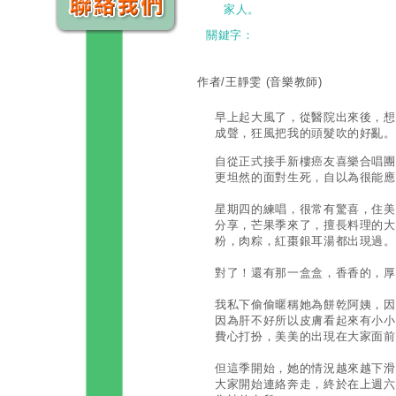
家人。
關鍵字：
作者/王靜雯
(音樂教師)
早上起大風了，從醫院出來後，想
成聲，狂風把我的頭髮吹的好亂。
自從正式接手新樓癌友喜樂合唱團
更坦然的面對生死，自以為很能應
星期四的練唱，很常有驚喜，住美
分享，芒果季來了，擅長料理的大
粉，肉粽，紅棗銀耳湯都出現過。
對了！還有那一盒盒，香香的，厚
我私下偷偷暱稱她為餅乾阿姨，因
因為肝不好所以皮膚看起來有小小
費心打扮，美美的出現在大家面前
但這季開始，她的情況越來越下滑
大家開始連絡奔走，終於在上週六