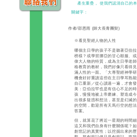
產生重疊， 使我們認清自己的
關鍵字：
作者/邵恩雨
(師大長青團契)
※看見聖經人物的人性
哪個主日學的孩子不是聽著亞伯拉
榜樣？或學習挪亞的甘心順服、或
偉大人物的特質，成為主日學老師
格教育的教材，我們好像只看得見
滿人性的一面。「大專聖經神學研
機會好好重讀這些在主日學耳熟能
自己重新／從心讀過一遍，才會發
美：亞伯拉罕也是有信心不足的時
孩，慢慢地被上帝磨練、塑造成今
出很多疑惑和想法，甚至是幻滅的
的空間，歡迎所有天馬行空的想法
答案。
但，就算花了將近一星期的時間細
這又和我們自身有什麼關係呢？如
創世記的真實性；以挖掘出來的歷
觀，那創世記僅只是創世記，而我