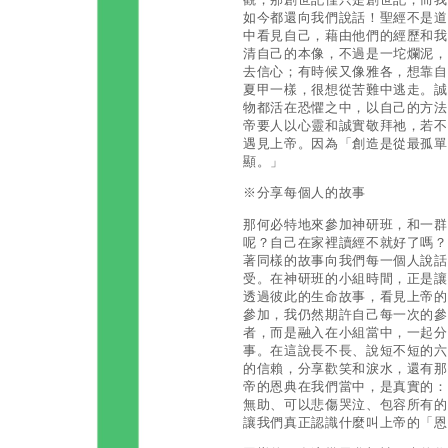
如今都還向我們說話！聖經不是道
中看見自己，藉由他們的經歷和我
清自己的本像，不過是一坨爛泥，
去信心；有時候又像雅各，想靠自
夏甲一樣，很想從苦難中逃走。誠
物都活在恐懼之中，以自己的方法
帝要人以心靈和誠實敬拜祂，若不
遇見上帝。因為「創造是從最孤單
顯。」
※分享每個人的故事
那何必特地來參加神研班，和一群
呢？自己在家裡讀經不就好了嗎？
著同樣的故事向我們每一個人說話
受。在神研班的小組時間，正是讓
透過彼此的生命故事，看見上帝的
參加，我仍然期許自己每一次的參
者，而是融入在小組當中，一起分
事。在這說長不長、說短不短的六
的信賴，分享歡笑和淚水，還有那
帝的恩典在我們當中，是真實的：
無助、可以悲傷哭泣、包容所有的
讓我們真正認識什麼叫上帝的「恩