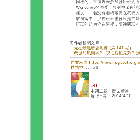
同樣的，在這幾天參加神研班的收
Workshop的領受、專講中某
經文－－若沒有繼續落實在我們的
家庭當中，那神研班也僅只是神研
研班的結束停在這裡，讓神研班的
同作者相關文章：
．
光在最黑暗處彰顯 (第 141 期)
．
我從前風聞有?，現在親眼見到? (第 
原文來自 https://newmsgr.pct.or
世精神
(72-73頁)
141
本期主題：普世精神
發行日期：2014/4/10