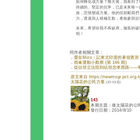
如何轉化成力量？幾天後，我看到了
持續的、堅定的抗爭，已是未來唯一
放，悲憤變成力量。他的信鼓勵我們
力，透過與人積極互動，勇敢參與抗
未來，希望你我不再缺席，徹底的破
明！
同作者相關文章：
．
愛在Mizo：記東北印度的暑假實習 (第
．
雨傘運動小觀察 (第 146 期)
．
從佔領立法院到佔領忠孝西路——畢生難
原文來自 https://newmsgr.pct.or
太陽花的公民力量
(35-39頁)
143
本期主題：後太陽花的公
發行日期：2014/8/10