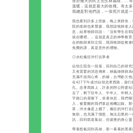
坐好幾天的民主先生林義雄……等
溫暖，這就是最大的收穫。有太多
我總是對他們說，一張照片就是
我也看到許多上班族，晚上來靜坐，
院的老師也來聲援，我想說牧師老人
息，結果牧師回說：「沒有學生在耶
就在哪裡。」這就是真正的神學教育
合的牧師來到立院，我與牧師從教會
免費的課，真是意外的禮物。
◎水柱瘋狂沖打抗爭者
佔領立院告一段落，回到自己的研究
又有震驚的消息傳來，林義雄律師為
充滿不捨與心疼，的確，台灣虧欠他
在427下午成功佔領忠孝西路，遊
孔。忠孝西路上，許多的阿公阿婆站
去了，剩下壯年人、中年人、年輕人
字路口的屋簷下，坐著休息，我們聊
入，被驚醒的我們拿起相機記錄。那
眾，沖水像是上癮了，瘋狂的沖打在
無助，也充滿了憤怒，無法忘懷的一
訊，回到凱道集結，但疲憊的身心靈
帶著怒氣回到高雄，那一幕幕的黑夜