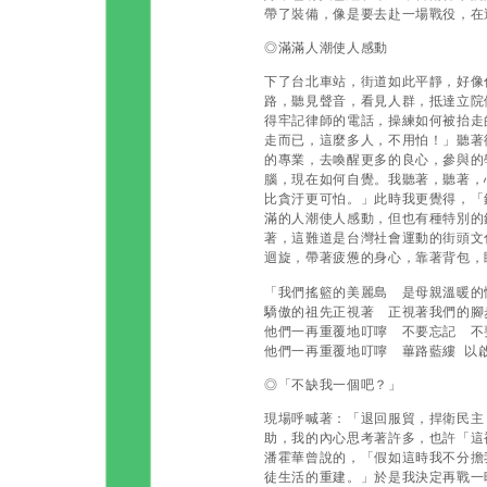
帶了裝備，像是要去赴一場戰役，在
◎滿滿人潮使人感動
下了台北車站，街道如此平靜，好像
路，聽見聲音，看見人群，抵達立院
得牢記律師的電話，操練如何被抬走
走而已，這麼多人，不用怕！」聽著
的專業，去喚醒更多的良心，參與的
腦，現在如何自覺。我聽著，聽著，
比貪汙更可怕。」此時我更覺得，「
滿的人潮使人感動，但也有種特別的
著，這難道是台灣社會運動的街頭文
迴旋，帶著疲憊的身心，靠著背包，
「我們搖籃的美麗島 是母親溫暖的
驕傲的祖先正視著 正視著我們的腳
他們一再重覆地叮嚀 不要忘記 不
他們一再重覆地叮嚀 蓽路藍縷 以
◎「不缺我一個吧？」
現場呼喊著：「退回服貿，捍衛民主
助，我的內心思考著許多，也許「這
潘霍華曾說的，「假如這時我不分擔
徒生活的重建。」於是我決定再戰一