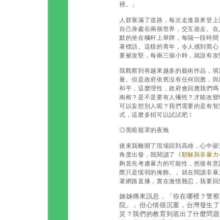
裡。」
人群塞滿了道路，每次走進喜來登上
自己身處在兩個世界，交互遊走。在
默的坐在欄杆上舉牌，每隔一段時間
著標語。這樣的青年，令人感到窩心
要被攻堅，每兩三個小時，就說有攻
我觀察到有越來越多的藝術作品，填
量。但是政府依舊沒有任何回應，與
和平，這麼理性，政府會回應我們嗎
南榕？是不是要有人犧牲？才能改變
可以妄想別人呢？我們需要的是有智
式，這麼多招可以試試吧！
◎黑暗籠罩的夜晚
後來我離開了現場回到高雄，心中卻
角度出發，我閱讀了《
耶穌與非暴力
夠首先考慮暴力的可能性，然後有意
際只是懦弱的掩飾。」就在閱讀非暴
著網路直播，實在激憤難忍，我要回
姊姊傳來訊息，「你在哪裡？警察
院。」但心情很沉重，台灣發生了
災？我們的教育到底出了什麼問題