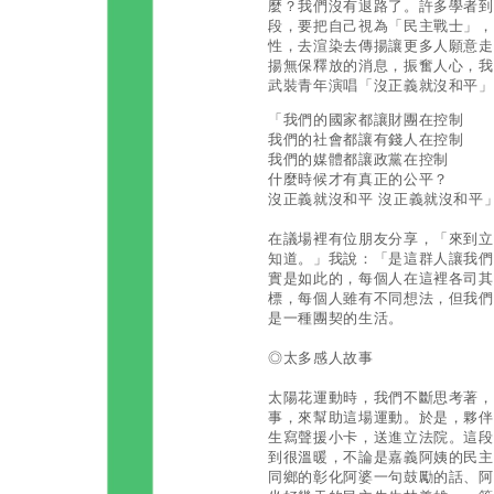
麼？我們沒有退路了。許多學者到
段，要把自己視為「民主戰士」，
性，去渲染去傳揚讓更多人願意走
揚無保釋放的消息，振奮人心，我
武裝青年演唱「沒正義就沒和平」
「我們的國家都讓財團在控制
我們的社會都讓有錢人在控制
我們的媒體都讓政黨在控制
什麼時候才有真正的公平？
沒正義就沒和平 沒正義就沒和平
在議場裡有位朋友分享，「來到立
知道。」我說：「是這群人讓我們
實是如此的，每個人在這裡各司其
標，每個人雖有不同想法，但我們
是一種團契的生活。
◎太多感人故事
太陽花運動時，我們不斷思考著，
事，來幫助這場運動。於是，夥伴
生寫聲援小卡，送進立法院。這段
到很溫暖，不論是嘉義阿姨的民主
同鄉的彰化阿婆一句鼓勵的話、阿