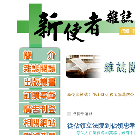
新使者雜誌
>
第143期 後太陽花的
成長部落格
從佔領立法院到佔領忠
每個人在這裡各司其職，雖有不