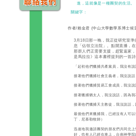
進，這就像是一種團契的生活。
關鍵字：
作者/賴金君
(中山大學數學系博士候
3月18日那一晚，我正從研究室
息「佔領立法院」。點開直播，在
那群人們正需要支援，趕緊返家，
是馬拉拉》這本書裡提到的一首詩
「起初他們獵捕共產黨員，我沒有說
接著他們獵捕社會主義者，我沒說話
接著他們獵捕貿易工會成員，我沒說
接著獵捕猶太人，我沒說話，因為我
接著他們獵捕天主教徒，我沒說話，
最後他們來獵捕我，已經沒有人可以
丁．尼慕勒牧師）
迅速地我邀請團契的朋友們共同北上
好，也有人已經在車上，台南神學院