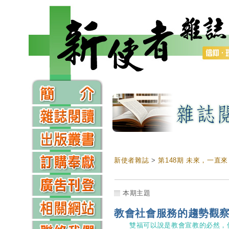
新使者雜誌
>
第148期 未來，一直來
本期主題
教會社會服務的趨勢觀
雙福可以說是教會宣教的必然，