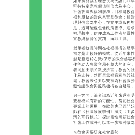
如果將雙福的理想視為光譜而非單
堅持特定宗教價值與信念為中心，
社會改造與福利服務，目標是教會
福利服務的對象其實是教會；相對
理與信念為中心，在案主或服務對
足，這可能也包含政策倡導、追求
福理想中，信仰成為工作者的靈性
宣教與福音的實踐，而非工具。
就筆者較長時間在社福機構的服事
福才是比較好的模式。從近年來性
越是趨近於右派/保守的教會越容
作等助人專業容易有越大的衝突，
者同意王順民教授所言，教會的社
作為支持，然而畢竟福音宣教與社
處，教會未必要以雙福為社會服務
體性讓教會與服務機構各自發展，
另一方面，筆者認為近年來逐漸受
雙福模式有新的可能性。當前社會
專業上的運用，在歐美也已經開始
師在《社區發展季刊》撰文〈由多
灣的可行模式〉探討靈性照顧社會
社會工作或許可以進一步探討做為
※教會需要研究社會趨勢