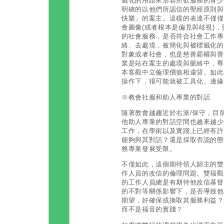
籤化的用語來形容所欲服務的青少
明確的以他們所認信的聖經原則與
快樂」的案主。這樣的表達不僅僅
會圖像(或者根本是偏見與歧視)
的社會服務，是否符合社會工作專
絡、去處境，被簡化與被標籤化的
對象或者社會，也是慈善霸權與善
業是站在案主的處境與脈絡中，尊
本客觀中立倫理價值相違背。如此
操作下，很可能就被工具化、邊緣
※教會社服和助人專業的對話
隨著教會越趨近於右派/保守，目
他助人專業的對話空間也越來越少
工作，在學術以及實踐上已經有許
能夠與其對話？還是採取否認的態
務專業發展受限。
不僅如此，這個期待領人歸主的雙
作人員的改信的倫理問題。雙福觀
的工作人員總是有期待他改信基督
的不對等關係影響下，是否導致他
期望，好確保或換取其服務利益？
而不是福音的實踐？