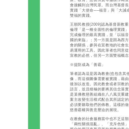
會接觸到台灣民眾。而台灣基督長
實踐「大使命──福音」與「大誡
雙福的實踐。
王順民教授(2009)認為基督新
倫理「是一種全面性的倫理實踐」
完成倫理的最高實踐，並「以福音
國的來臨」；另一方面是因為西方
會的關係，參與在宣教地的社會生
易運用的工具。因此筆者也同意從
宣教的必然，但另一方面雙福概念
※提防成為「善霸」
筆者認為這是因為教會(也包含其
像，而這個圖像需要被實踐，藉由
後加以改造。因此教會或者宗教的
語言，並且積極的要將其信念落實
是某佛教慈善組織在八八風災重建
案主改變生活模式配合其所認定的
必須要聽取他們的佈教。這樣的做
慈善霸權與善意壓迫的展現。
在教會的社會服務當中也不乏這類
「兩性關係混亂」、「充斥色情」