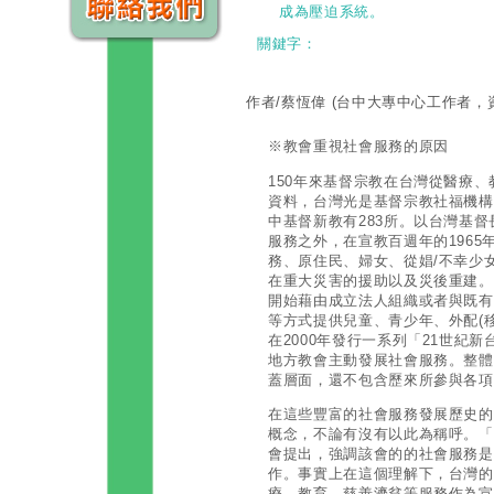
成為壓迫系統。
關鍵字：
作者/蔡恆偉
(台中大專中心工作者，
※教會重視社會服務的原因
150年來基督宗教在台灣從醫療
資料，台灣光是基督宗教社福機構在
中基督新教有283所。以台灣基
服務之外，在宣教百週年的196
務、原住民、婦女、從娼/不幸少
在重大災害的援助以及災後重建。
開始藉由成立法人組織或者與既有
等方式提供兒童、青少年、外配(
在2000年發行一系列「21世紀
地方教會主動發展社會服務。整體
蓋層面，還不包含歷來所參與各項
在這些豐富的社會服務發展歷史的
概念，不論有沒有以此為稱呼。「
會提出，強調該會的的社會服務是
作。事實上在這個理解下，台灣的
療、教育、慈善濟貧等服務作為宣