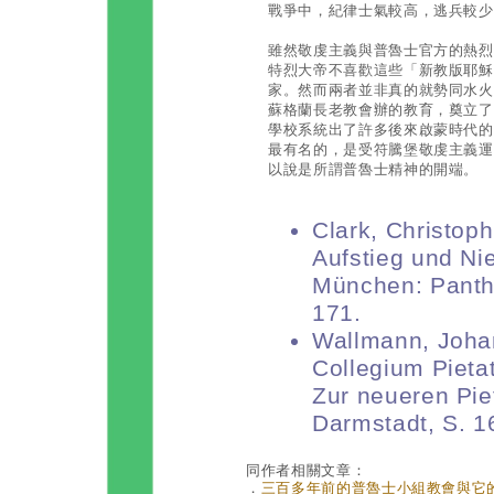
戰爭中，紀律士氣較高，逃兵較少
雖然敬虔主義與普魯士官方的熱烈
特烈大帝不喜歡這些「新教版耶穌
家。然而兩者並非真的就勢同水火
蘇格蘭長老教會辦的教育，奠立了
學校系統出了許多後來啟蒙時代的
最有名的，是受符騰堡敬虔主義運
以說是所謂普魯士精神的開端。
Clark, Christop
Aufstieg und N
München: Panth
171.
Wallmann, Joha
Collegium Pietat
Zur neueren Pie
Darmstadt, S. 1
同作者相關文章：
．
三百多年前的普魯士小組教會與它的產學