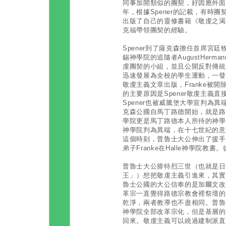
同事加開類似的團契，好因應外面
年，根據Spener的記載，有時團
出版了自己的靈修書籍《敬虔之渴望》
克福帶領團契的經驗。
Spener到了薩克森擔任首席宮
錫神學院的追隨者AugustHerm
虔團契的小組，並且公開反對傳統
迅速發展為全校的學生運動，一發
敬虔主義文章出版，Franke被開
的主要原因是Spener敬虔主義
Spener也被威騰堡大學宣判為
克森公國自馬丁路德開始，就是路
學院更是馬丁路德本人所待的神學
神學院判為異端，在十七世紀的意
這個時刻，普魯士大公伸出了援手
弟子Franke在Halle神學院教書
普魯士大公腓特烈三世（也就是日
王」）想把敬虔主義引進來，其實
魯士公國的大公信奉的是加爾文改
革宗一直覺得路德宗教會裡祭壇的
乾淨，兩者教導也不盡相同。普魯
神學院全部改革宗化，但是基層的
回來。敬虔主義可以繞過建制派直