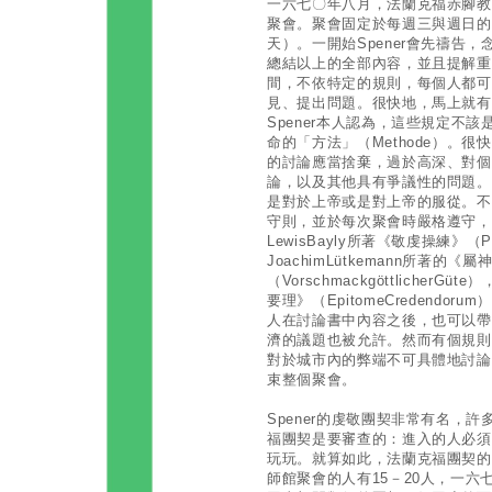
一六七〇年八月，法蘭克福赤腳教
聚會。聚會固定於每週三與週日的
天）。一開始Spener會先禱告
總結以上的全部內容，並且提解重
間，不依特定的規則，每個人都可
見、提出問題。很快地，馬上就有
Spener本人認為，這些規定不該
命的「方法」（Methode）。
的討論應當捨棄，過於高深、對個
論，以及其他具有爭議性的問題。
是對於上帝或是對上帝的服從。不
守則，並於每次聚會時嚴格遵守，
LewisBayly所著《敬虔操練》（P
JoachimLütkemann所著的
（VorschmackgöttlicherGü
要理》（EpitomeCredend
人在討論書中內容之後，也可以帶
濟的議題也被允許。然而有個規則
對於城市內的弊端不可具體地討論
束整個聚會。
Spener的虔敬團契非常有名，
福團契是要審查的：進入的人必須
玩玩。就算如此，法蘭克福團契的
師館聚會的人有15－20人，一六七