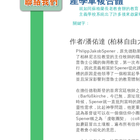
產學軍複合體
就如同蘇格蘭長老教會辦的教育
主義學校系統出了許多後來啟蒙
關鍵字：
作者/潘佑達
(柏林自由
PhilippJakobSpener，
了柏林尼古拉教堂的主任牧師的職
普魯士公國的御用教堂，第一次布
行，因此意義相當於Spener從
槽的原因是他領導了一個相當起爭
並且深深影響到普魯士的教育體制
在擔任德勒斯登的首席宮廷牧師之前
（Barfüßkirche，今已無，原址
時候，Spener就一直批判當時
靈性需求，比起神學問題，他更重
認為基督徒可以在一個個信仰小圈
Spener稱之為「虔敬團契」（coll
如蘑菇冒出土壤般，遍布所有信仰
是教會小組化的意思。