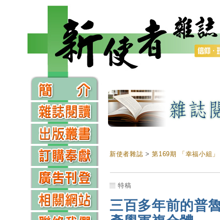
新使者雜誌
>
第169期 「幸福小組」
特稿
三百多年前的普