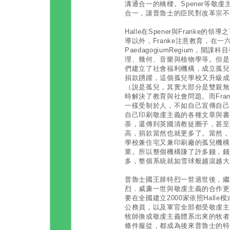
溝通合一的橋樑。Spener等敬
合一，讓普魯士的臣民對改革宗不
Halle在Spener與Frank
導以外，Franke注意教育，在
PaedagogiumRegium，
理、幾何、音樂與植物學等。但是
們建立了社會福利機構，成立孤兒
捐款踴躍，這個孤兒學校又升級成
（說是孤兒，其實大部分是雙親無力
時解決了教育與社會問題。而Fra
一樣受制於人，不如自己宣傳自己
自己印刷敬虔主義的各種文章與書
荼，還傳到英國清教徒圈子，甚至
高，捐款當然也就更多了。當然，F
學校兼住宅又兼印刷廠的孤兒機構
業。所以整個機構賺了許多錢，錢
多，整個系統就如雪球般越滾越大
普魯士國王腓特烈一世過世後，繼
烈．威廉一世與敬虔主義的合作更
要在全國建立2000家依照Hall
公務員，以及軍官全部都受敬虔主
牧師換成敬虔主義體系出來的牧者
條件服從，都成為後來普魯士的特