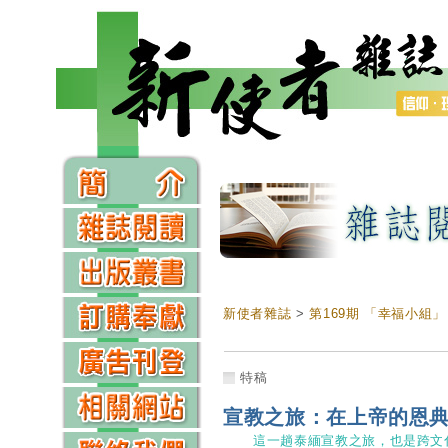
新使者雜誌
>
第169期 「幸福小組」
特稿
宣教之旅：在上帝的恩
這一趟泰緬宣教之旅，也是跨文