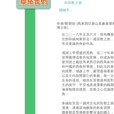
的宣教之旅。
關鍵字：
作者/鄭寶強
(馬來西亞新山異象基督
博士班)
在二〇一八年五至六月，我有機會
北部和緬甸東部走一趟宣教之旅，
帝在泰緬的奇妙作為。
感謝上帝豐盛的恩典，這二十年來
加學園傳道會的短宣隊，到成為牧
蹤所踏之處從馬來西亞的西馬各州
和中國的西南和華南，到此次的泰
的經歷。感謝上帝，蒙聖靈藉著新
以及主內肢體愛心的奉獻，每一次
生命的成長。雖然在宣教過程面對
主的保守，平安地渡過重重的難關
滿著無限的感恩，宣教之心也滿懷
典！
泰緬短宣是一趟跨文化的宣教之旅
溝通，適應當地酸辣的飲食習慣，
國家都是受佛教影響深遠的國土，