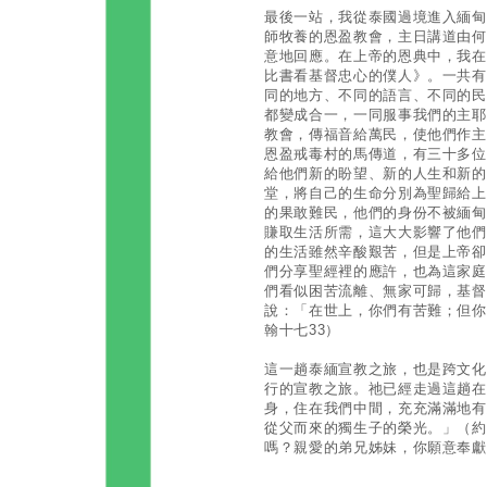
最後一站，我從泰國過境進入緬甸的大
師牧養的恩盈教會，主日講道由何
意地回應。在上帝的恩典中，我在
比書看基督忠心的僕人》。一共有
同的地方、不同的語言、不同的民
都變成合一，一同服事我們的主耶
教會，傳福音給萬民，使他們作主
恩盈戒毒村的馬傳道，有三十多位
給他們新的盼望、新的人生和新的
堂，將自己的生命分別為聖歸給上
的果敢難民，他們的身份不被緬甸
賺取生活所需，這大大影響了他們
的生活雖然辛酸艱苦，但是上帝卻
們分享聖經裡的應許，也為這家庭
們看似困苦流離、無家可歸，基督
說：「在世上，你們有苦難；但你
翰十七33）
這一趟泰緬宣教之旅，也是跨文化
行的宣教之旅。祂已經走過這趟在
身，住在我們中間，充充滿滿地有
從父而來的獨生子的榮光。」（約
嗎？親愛的弟兄姊妹，你願意奉獻