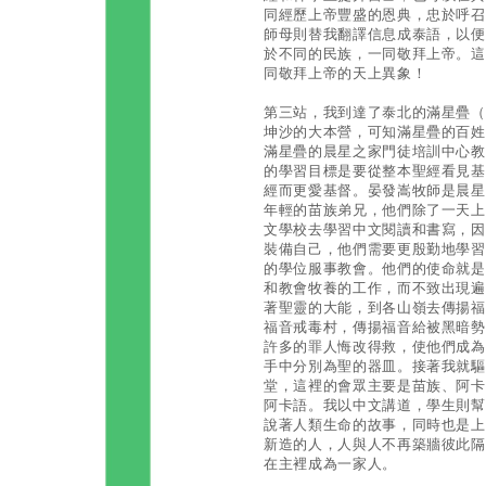
同經歷上帝豐盛的恩典，忠於呼召
師母則替我翻譯信息成泰語，以便
於不同的民族，一同敬拜上帝。這
同敬拜上帝的天上異象！
第三站，我到達了泰北的滿星疊（Ba
坤沙的大本營，可知滿星疊的百姓
滿星疊的晨星之家門徒培訓中心教
的學習目標是要從整本聖經看見基
經而更愛基督。晏發嵩牧師是晨星
年輕的苗族弟兄，他們除了一天上
文學校去學習中文閱讀和書寫，因
裝備自己，他們需要更殷勤地學習
的學位服事教會。他們的使命就是
和教會牧養的工作，而不致出現遍
著聖靈的大能，到各山嶺去傳揚福
福音戒毒村，傳揚福音給被黑暗勢
許多的罪人悔改得救，使他們成為
手中分別為聖的器皿。接著我就驅
堂，這裡的會眾主要是苗族、阿卡
阿卡語。我以中文講道，學生則幫
說著人類生命的故事，同時也是上
新造的人，人與人不再築牆彼此隔
在主裡成為一家人。