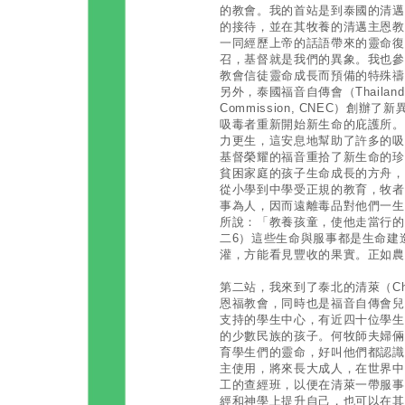
的教會。我的首站是到泰國的清邁（C
的接待，並在其牧養的清邁主恩教
一同經歷上帝的話語帶來的靈命復
召，基督就是我們的異象。我也參
教會信徒靈命成長而預備的特殊禱
另外，泰國福音自傳會（Thailand Chris
Commission, CNEC）創辦了新
吸毒者重新開始新生命的庇護所。
力更生，這安息地幫助了許多的吸
基督榮耀的福音重拾了新生命的珍寶。
貧困家庭的孩子生命成長的方舟，
從小學到中學受正規的教育，牧者
事為人，因而遠離毒品對他們一生
所說：「教養孩童，使他走當行的
二6）這些生命與服事都是生命建
灌，方能看見豐收的果實。正如農
第二站，我來到了泰北的清萊（Chi
恩福教會，同時也是福音自傳會兒童助學金
支持的學生中心，有近四十位學生
的少數民族的孩子。何牧師夫婦倆
育學生們的靈命，好叫他們都認識
主使用，將來長大成人，在世界中
工的查經班，以便在清萊一帶服事
經和神學上提升自己，也可以在其