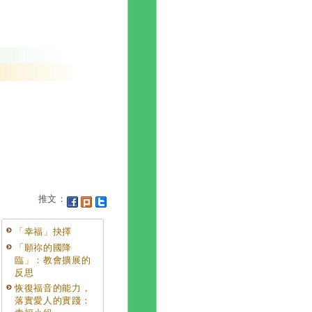
推文：
「幸福」抉擇
「願祢的國降
臨」：教會擴展的
反思
恢復福音的能力，
落實愛人的實踐：