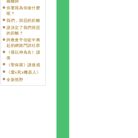
國醫師
你要我為你做什麼
呢？
我們，與惡的距離
誰決定了我們與惡
的距離？
跨教會平信徒中興
起的網路門訓社群
《毋以神為名》讀
後
《聖保羅》讀後感
《愛x死x機器人》
全新視野