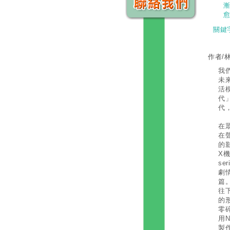
關鍵
作者/
我
未
活
代
代
在
在
的
X機
s
劇
篇
往
的
零
用
製