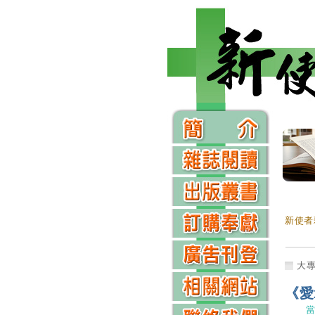
新使者
大
《愛