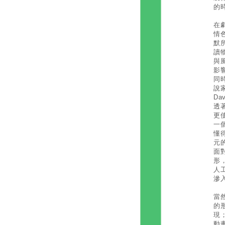
的
在
情
默
讀
與
影
同
說
Da
透
更
一
懂
元
面
形
人
滲
當
的
現
動