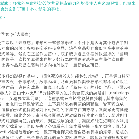
漸鬆綁；多元的生命型態與對世界探索能力的增長使人愈來愈習慣，也愈來
愈勇於面對宇宙中不可預期的事物。
字：
林季寬
(輔大長青)
們常常以「未來感」來形容一些影像形式，不外乎是因為其中包含了對
來社會的想像：各種各樣的科技產品、這些產品與社會如何產生新的生
模式等等。然而在這些作品當中，或多或少還是會看到很濃厚的「舊時
」的影子。這樣的感覺來自對人類行為的描繪依然停留在我們這個世
，使得作品只是在舊時代的內核外披了一層新的皮而已。
眾多科幻影視作品中，《愛X死X機器人》能夠如此特別，正是源自於它
聲畫表現、敘事形式、故事內核，乃至於製作與發行形式都不同於以往
影視作品，這使它成為一部真正代表了「新時代」的科幻作品。《愛X死
器人》是由十八支5-15分鐘不等的短片集合而成的詩選劇（anthology
eries，又稱獨立單元劇），這種形式來自於電視與廣播劇，其中每集的
情、角色與世界觀皆獨立，上下及間沒有明顯的關聯性，皆可獨立成
。這樣的形式使得觀眾對不可預期的下集存在期待感，讓觀眾更有興趣
下收看。除此之外，由於現今閱聽人習於吸收碎片化的資訊，影片創作
形式愈加趨向短片的形式。獨立成章的短片，讓觀眾能在短時間內利用
碎的空檔看完；同時免去了必須看完上集才看得懂下集的煩惱；同時利
Netflix隨選隨看的特性，觀眾可選擇只收看自己有興趣的篇章。這樣的
作與發行形式，完全符合當代觀眾的習性與需求，讓觀眾在短暫與零碎