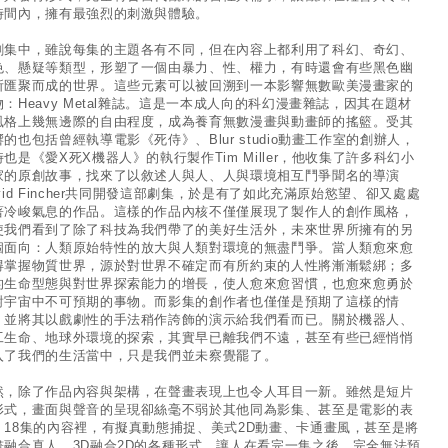
時間內，擁有最強烈的刺激與體驗。
劇集中，雖說每集的主題各有不同，但在內容上都利用了科幻、奇幻、
色、懸疑等類型，形塑了一個由暴力、性、權力，有時還會有些黑色幽
所匯聚而成的世界。這些元素可以被回溯到一本影響無數歐美漫畫家的
物：Heavy Metal雜誌。這是一本成人向的科幻漫畫雜誌，因其在題材
風格上幾無邊際的自由程度，成為養育無數漫畫與動畫師的搖籃。受其
響的也包括曾經執導電影《死侍》、Blur studio動畫工作室的創辦人，
時也是《愛X死X機器人》的執行製作Tim Miller，他收集了許多科幻小
家的原創故事，找來了以敘述人與人、人與環境相互鬥爭聞名的導演
vid Fincher共同開發這部劇集，於是有了如此充滿原始慾望、卻又處處
著冷峻氣息的作品。這樣的作品內核不僅僅展現了製作人的創作風格，
使我們看到了除了科技為我們帶了的美好生活外，未來世界所擁有的另
個面向：人類原始特性的放大與人類對環境的無盡鬥爭。當人類愈來愈
得掌握物質世界，源於對世界不確定而有所約束的人性將漸漸鬆綁；多
的生命型態與對世界探索能力的增長，使人愈來愈習慣，也愈來愈勇於
對宇宙中不可預期的事物。而影集的創作者也僅僅是預期了這樣的情
，並將其以戲劇性的手法稍作誇飾的演示給我們看而已。關於機器人、
工生命、地球外環境的探索，其實早已離我們不遠，甚至有些已經悄悄
入了我們的生活當中，只是我們並未察覺罷了。
然，除了作品內容與架構，在聲畫表現上也令人耳目一新。雖然是短片
形式，畫面與聲音的呈現卻絲毫不弱於其他同為影集、甚至是電影的表
；18集的內容裡，有擬真動態捕捉、美式2D動畫、卡通畫風，甚至是將
畫融合真人、3D融合2D的各種形式，讓人在看完一集之後，完全無法預