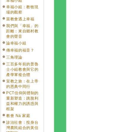
幸福小組
幸福小組：教牧現
場的觀察
當教會遇上幸福
我們與「幸福」的
距離：來自鄉村教
會的聲音
論幸福小組
傳幸福的福音？
三角理論
三百多年前的普魯
士小組教會與它的
產學軍複合體
宣教之旅：在上帝
的恩典中同行
PCT信仰與體制的
重新塑造：跳脫利
益和權力的誘惑與
框架
教會 Ná 家庭
診治社會：投身台
灣農民組合的黃信