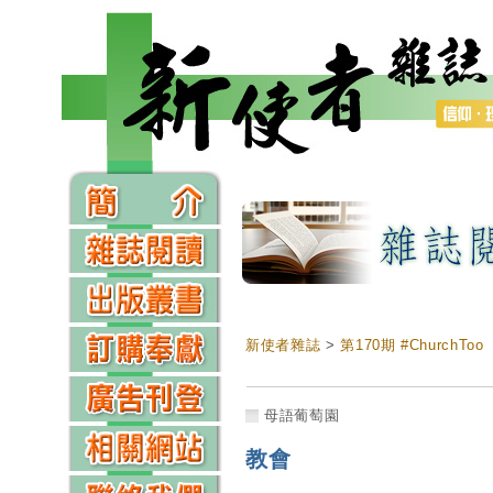
新使者雜誌
>
第170期 #ChurchToo
母語葡萄園
教會