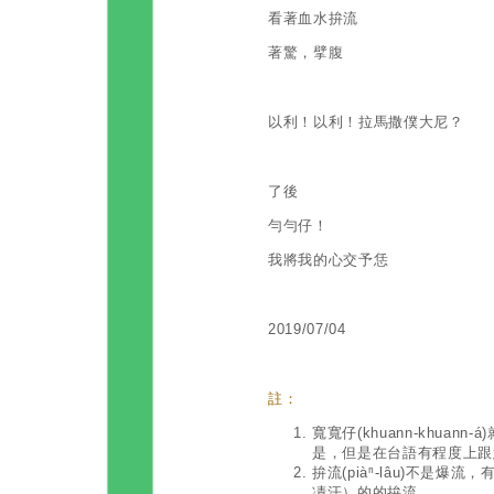
看著血水拚流
著驚，擘腹
以利！以利！拉馬撒僕大尼？
了後
勻勻仔！
我將我的心交予恁
2019/07/04
註：
寬寬仔(khuann-khuann
是，但是在台語有程度上跟
拚流(piàⁿ-lâu)不是
凊汗）的的拚流。