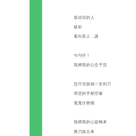
柴頭頂的人
破衫
看向眾人，講
勻勻仔！
我將我的心交予恁
恁佇頂面插一支利刀
用恁的手順空喙
寬寬仔剺開
我將我的心提轉來
將刀拔出來