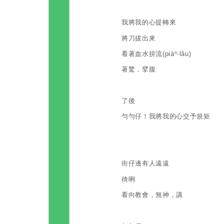
我將我的心提轉來
將刀拔出來
看著血水拚流(piàⁿ-lâu)
著驚，擘腹
了後
勻勻仔！我將我的心交予規矩
街仔邊有人遠遠
徛咧
看向教會，無神，講