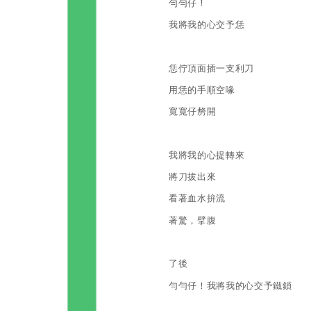
勻勻仔！
我將我的心交予恁
恁佇頂面插一支利刀
用恁的手順空喙
寬寬仔剺開
我將我的心提轉來
將刀拔出來
看著血水拚流
著驚，擘腹
了後
勻勻仔！我將我的心交予鐵鎖