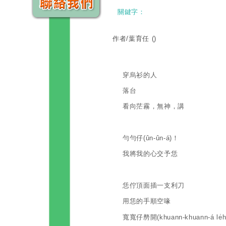
關鍵字：
作者/葉育任
()
穿烏衫的人
落台
看向茫霧，無神，講
勻勻仔(ûn-ûn-á)！
我將我的心交予恁
恁佇頂面插一支利刀
用恁的手順空喙
寬寬仔剺開(khuann-khuann-á le̍