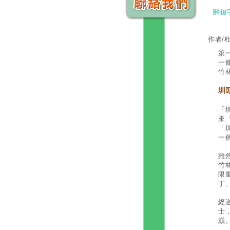
關鍵
作者/
第
一
竹
圳
「
來
「
一
雖
竹
限
丁
經
士
巔