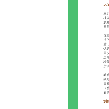
天
三
桂
競
同
在
視
鷲
偶
天
之
論
所
教
畝
日
（
看
圳