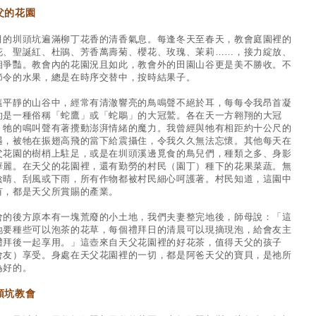
父的花園
月的圳頭坑遍滿柳丁花香的清香氣息。每逢冬天至春天，教會庭園裡的
花、聖誕紅、杜鵑、芳香萬壽菊、櫻花、玫瑰、茉莉……，接力綻放、
相爭豔。教會內的花園況且如此，教會外的田園山谷更是美不勝收。不
節令的水果，總是在時序交替中，按時結果子。
這平靜的山谷中，經常有清澈響亮的鳥鳴聲不絕於耳，每每令我昂首凝
的是一種俗稱「蛇鷹」或「蛇鵰」的大冠鷲。各在天一方翱翔的大冠
，牠的鳴叫聲有著攪動澎湃情緒的魔力。我曾經與牠有相距約十公尺的
遇，被牠在振翅高飛的當下給震攝住，令我久久無法忘懷。其他每天在
父花園的樹梢上駐足，或是在圳頭溪邊覓食的鳥兒們，種類之多、身影
華麗。在天父的花園裡，還有勤勞的村民（園丁）種下的花果菜蔬。無
陰晴、刮風或下雨，所有作物都被村民細心呵護著。村民知道，這園中
有，都是天父所賞賜的產業。
會的後方原本有一塊荒廢的小土地，我們夫妻整完地後，師母說：「這
地要種些可以泡茶的花草，每個禮拜日的清晨可以現摘現泡，給會友主
禮拜後一起享用。」這壺來自天父花園裡的好花茶，值得天父的孩子
會友）享受。身處在天父花園裡的一切，都是阿爸天父的寶貝，是祂所
為好的。
頭坑教會