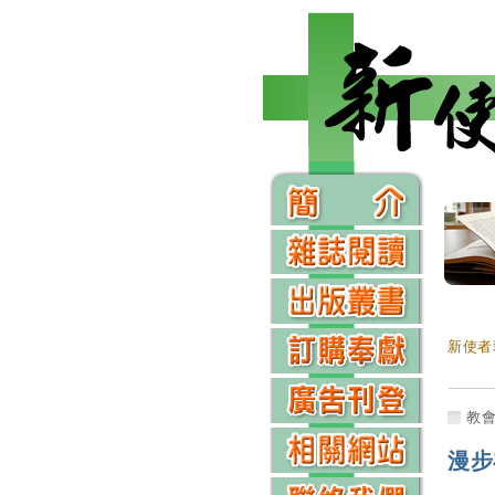
新使者
教
漫步