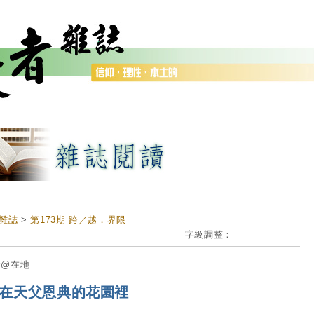
雜誌
>
第173期 跨／越．界限
字級調整：
會@在地
在天父恩典的花園裡