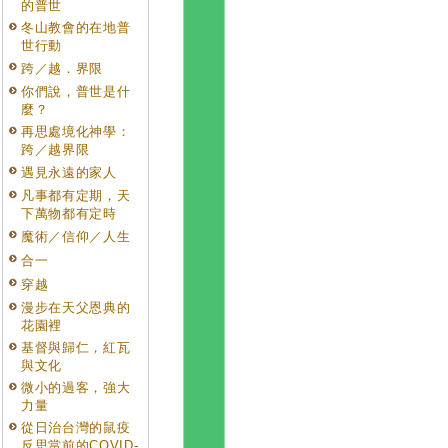
的普世
冬山教會的在地普
世行動
跨／越．界限
你們說，普世是什
麼？
再思處境化神學：
跨／越界限
遇見永遠的家人
凡事都有定期，天
下萬物都有定時
魔術／信仰／人生
合一
穿越
漫步在天父恩典的
花園裡
基督與歸仁，紅瓦
與文化
微小的過客，強大
力量
從日治台灣的鼠疫
反思當前的COVID-