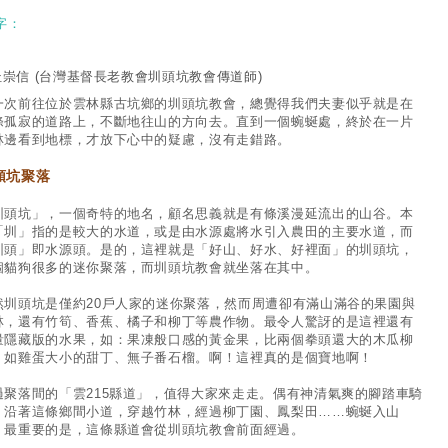
字：
杜崇信
(台灣基督長老教會圳頭坑教會傳道師)
一次前往位於雲林縣古坑鄉的圳頭坑教會，總覺得我們夫妻似乎就是在
條孤寂的道路上，不斷地往山的方向去。直到一個蜿蜒處，終於在一片
林邊看到地標，才放下心中的疑慮，沒有走錯路。
頭坑聚落
圳頭坑」，一個奇特的地名，顧名思義就是有條溪漫延流出的山谷。本
「圳」指的是較大的水道，或是由水源處將水引入農田的主要水道，而
圳頭」即水源頭。是的，這裡就是「好山、好水、好裡面」的圳頭坑，
個貓狗很多的迷你聚落，而圳頭坑教會就坐落在其中。
然圳頭坑是僅約20戶人家的迷你聚落，然而周遭卻有滿山滿谷的果園與
林，還有竹筍、香蕉、橘子和柳丁等農作物。最令人驚訝的是這裡還有
量隱藏版的水果，如：果凍般口感的黃金果，比兩個拳頭還大的木瓜柳
、如雞蛋大小的甜丁、無子番石榴。啊！這裡真的是個寶地啊！
過聚落間的「雲215縣道」，值得大家來走走。偶有神清氣爽的腳踏車騎
，沿著這條鄉間小道，穿越竹林，經過柳丁園、鳳梨田……蜿蜒入山
。最重要的是，這條縣道會從圳頭坑教會前面經過。