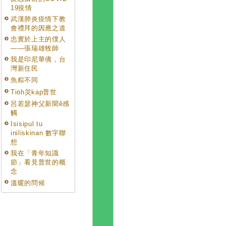
19疫情
武漢肺炎疫情下教
會禮拜的因應之道
忠實於上主的僕人
——張瑞雄牧師
我是印尼華僑，台
灣新住民
魚粽不同
Tio̍h災kap普世
呂若瑟神父新聞ê感
觸
Isisipul tu
iniliskinan 數字聯
想
我在「青年知識
節」看見普世的概
念
溫暖的問候