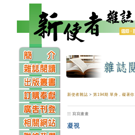
新使者雜誌
>
第194期 單身，礙著你（gāi
寫寫畫畫
凝視