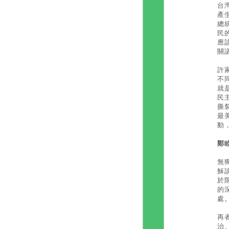
台
產
總
民
應
關
許
不
就
民
撕
最
動
鄭
無
穌
於
的
處
再
治