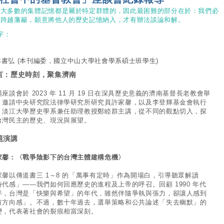
絕大多數的集體記憶都是屬於特定群體的，因此最困難的部分在於：我們必
須跨越藩籬，願意將他人的歷史記憶納入，才有辦法談論和解。
字：
林書弘
(本刊編委，國立中山大學社會學系碩士班學生)
言：歷史時刻，聚集濟南
座談會於 2023 年 11 月 19 日在深具歷史意義的濟南基督長老教會舉
，邀請中央研究院法律學研究所研究員許家馨，以及李登輝基金會執行
、淡江大學歷史學系兼任助理教授鄭睦群主講，從不同的觀點切入，探
台灣民主的歷史、現況與展望。
題演講
家馨：〈戰爭陰影下的台灣主體建構危機〉
家馨以傳道書三 1～8 的「萬事有定時」作為開場白，引導聽眾解讀
時代感」——我們如何回應歷史的進程及上帝的呼召。回顧 1990 年代
半，台灣是「快樂與希望」的年代，雖然伴隨爭執與張力，卻讓人感到
有方向感」。不過，數十年過去，選舉策略和公共論述「失去幽默」的
變，代表著社會的裂痕相當深刻。