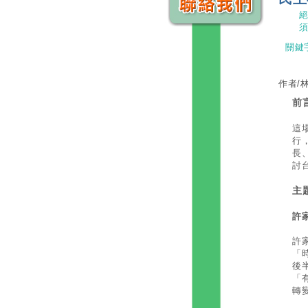
關鍵
作者/
前
這場
行
長
討
主
許
許
「
後
「
轉