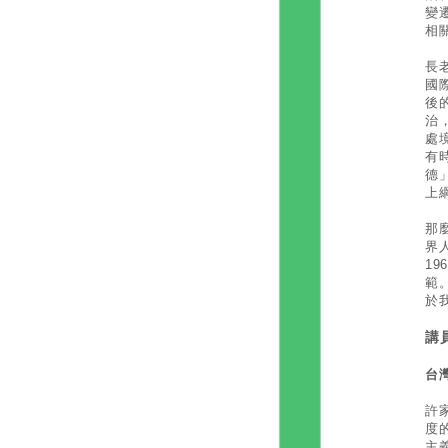
變
相
長
國
後
治
處
有
德
上
那
界
1
範
於
講
台
許家
度
主