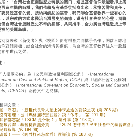
結尾：「
台灣社會正面臨歷史轉捩的關口，這是基督信仰最能發揮止痛
傷再造生機的時機，我們依賴所有基督徒挺身出來，承擔苦難和責任，
了要見證基督的愛、接納與饒恕的福音，我們聯合基督教界一些有心的
士，以宗教的方式來醫治台灣歷史的傷痛，還有社會失喪的心靈，期盼
整個台灣社會脫離歷史不幸的捆綁，共同攜手，全力將台灣建造成上帝
賜福的美麗島嶼。
」
當期待未來《新使者》與《校園》仍有機會共同攜手合作，開啟不離地
信仰對話契機，縫合社會的鴻溝與傷痕，為台灣的基督教界注入一股新
的青年世代之聲。
註：
. 「人權兩公約」為《公民與政治權利國際公約》（
International
enant on Civil and Political Rights, ICCP
）與《經濟社會文化權利
際公約》（
International Covenant on Economic, Social and Cultural
hts, ICESCR
）兩份文件之簡稱。
相關文章：
唬「呼召」：新世代長青人踏上神學旅途的對談之夜 (第 208 期)
沒有定理：從《瑪格麗特戀習題》談「休學」 (第 201 期)
我們都忘記「TSCM 是什麼？」這件事 (第 198 期)
傷痕台灣，基督徒責無旁貸——「2024 怎樣選？民主社會中的基督教會」
錄報導 (第 194 期)
論破！——《阿共打來怎麼辦》微導讀 (第 188 期)