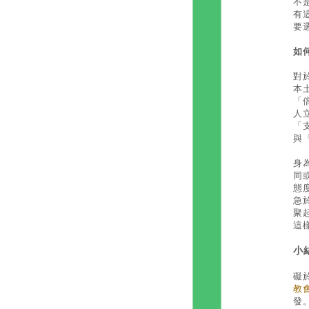
不
有
要
如
對
本
「
人
「
與
身
同
態
急
聚
這
小
礙
教會
發