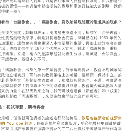
是僅限於武器熱戰的範圍，乃是攻打敵國的社會運作基礎，而我們是否
這樣的覺悟——有資格拿起槍抵抗的戰場和毫無對抗能力的刑場，我們
選擇哪一種？
何看待「台語教會」、「國語教會」對政治呈現態度冷暖差異的現象？
於最後的提問，鄭睦群表示：兩者歷史脈絡不同，所謂的「台語教會」
土性質當然較為深厚，特別對長老教會而言，關鍵點在於 1960 年代的
倍加運動」讓教會有機會更深入本地基層的生活，再加上些許牧者的個
立場，也由此催生了 1970 年代的三大宣言。對比「國語教會」秉持
支持國策」立場，兩方的意識形態就此產生分歧，這就是「台語教會」
「華語教會」最根本的不同。
為「國語教會」出身的第一代基督徒，許家馨則提及：教會不對國家認
或政治立場表態，可能有其牧養策略上的考量，但所謂「保持中立」的
度若是奠基於「基督徒勿管政治」，那麼就恕難認同。不過，教會是否
於現時就發聲？若待真正的中間路線得以成形，教會能否成為把眾人凝
起來的力量？在那天到來之前，我們可以透過像《新使者》和《校園》
樣的基督教「周邊團體」，來促進教會間彼此合作的可能。
結：初試啼聲，期待再會
於篇幅，僅能就兩位講者的論述進行簡短梳理，
歡迎各位讀者前往濟南
的 YouTube 頻道
，聆聽完整的座談會影片，勢必能獲得更細緻的啟
。容我引用許家馨曾在演講中提及的二二八公義和平運動宣告詞作為本