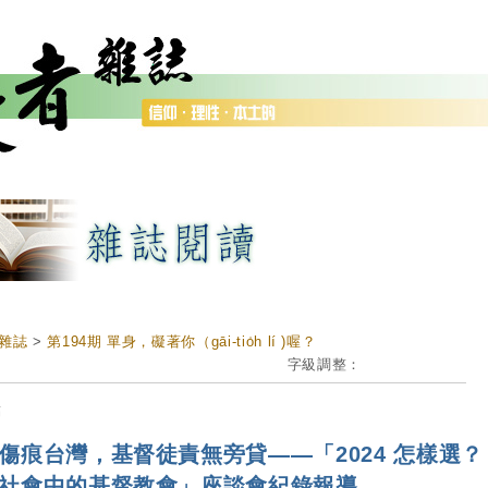
雜誌
>
第194期 單身，礙著你（gāi-tio̍h lí )喔？
字級調整：
稿
傷痕台灣，基督徒責無旁貸——「2024 怎樣選？
社會中的基督教會」座談會紀錄報導