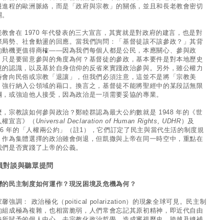
遷進程的歐洲脈絡，而是「政府與宗教」的關係，並且和長老教會密切
關。
老教會在 1970 年代發表的三大宣言，其實就是對政府的建言，也是對
際局勢、社會動盪的回應。當我們詢問：「基督徒該不該參政？」其背
的動機更值得商榷——因為我們每個人都是公民，本應關心、參與政
，只是要留意參與的角度為何？基督徒的參政，基本要件是對本地歷史
境的認識，以及基於自身信仰的反省來實踐政治參與。另外，雖公權力
時會向民俗或宗教「退讓」，但我們必須注意，這並不是將「宗教美
」強行納入公領域的藉口。換言之，基督徒不能將聖經中的某段話無限
綱，或強迫他人接受，因為政治是一項需要妥協的專業。
麼，宗教該如何參與政治？鄭睦群認為最大公約數就是 1948 年的《世
人權宣言》（
Universal Declaration of Human Rights, UDHR
）及
966 年的「人權兩公約」（註1），它們訂定了民主與當代生活的制度規
。作為集體選擇的政治雖會倒退，但凱撒與上帝在同一時空中，重點在
我們是否實踐了上帝的公義。
員對談與聽眾提問
灣的民主制度如何運作？現況困境及危機為何？
馨強調： 政治極化（poitical polarization）的現象全球可見。民主制
的組成極為複雜，也相當脆弱，人們常會忘記其原初精神，即近代自由
義所賦予的個人中心、去宗教化政治哲學，造成審視歷史、跨越及縫補