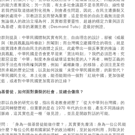
見的能力逐漸退化；另一方面，有太多社會議題不是非黑即白、線性發
，若我們採取道德絕對化視角，則會產生問題。因此，在民主遭撕裂又
和解的處境中，宗教語言反而變為重要，這是世俗的自由主義無法提供
。無論個人的政治立場為何，其實都需要靈性、超越的穩定力量與語言
為基礎，南非的屠圖主教（Desmond Tutu）是最好例證。
睦群則提及：中華民國體制其實有民主、自由理念的設計，卻被《戒嚴
》與《動員戡亂臨時條款》所閹割；而台灣獨立建國理念的萌生，就是
未能實踐本應自由民主的政體之反抗。此處帶出一個反事實的推論：若
動員戡亂，中華民國是否會更早迎來「憲法時刻」？我們必須思考：究
是厭惡這套「中華」制度本身或破壞這套制度的人？再者，轉型正義的
程與手法也有待商榷與調整，例如「威權象徵」的移除，必須注意某些
體所承載的歷史記憶，以及如何說服「未受中華民國欺壓」的新世代？
中華民國民主化、本土化後，能否能期待一個對「紅統中國」更加強硬
泛藍，或者對中華民國更加寬容的泛綠？
為基督徒，如何面對撕裂的社會，並縫合傷痕？
睦群以自身的研究出發，指出長老教會經歷了「從大中華到台灣國」的
家認同轉變歷程，但重要的是在 1970 年代的分水嶺，產生不同路線的
展脈絡，這其實也是一種「做見證」，並且是開啟對話的可能。
要問： 「身為一個基督徒能做什麼？」其實要先釐清：身為一位公民能
做什麼？每位公民都有國家賦予的政治權利，至於如何利用，則取決於