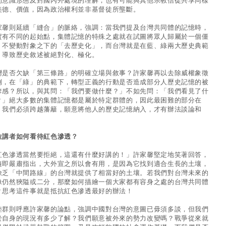
的意識形態及對國內外處境的理解，也有可能與其他宗教信徒共享同樣
美德、價值，因為政治權利並非基督徒所壟斷。
家馨則延續「縫合」的脈絡，強調：當我們提及台灣共同體的記憶時，
實有不同的起始點，集體記憶的特殊之處就在試圖將眾人歸屬於一個僵
、不變動對象之下的「去歷史化」，而台灣就是在藍、綠兩大歷史典範
，導致歷史敘述被絕對化、極化。
灣是否欠缺「第三條路」的明確立場與敘事？許家馨再以去除威權象徵
例，在「綠」的典範下，轉型正義的行動是否造成部分人歷史記憶的被
奪感？所以，與其問：「我們要做什麼？」不如先問：「我們看見了什
？」絕大多數的集體記憶都是屬於特定群體的，因此最困難的部分在
：我們必須跨越藩籬，願意將他人的歷史記憶納入，才有辦法談論和
。
位講者如何看待紅色滲透？
紅色滲透當然要拒絕，這還有什麼好講的！」許家馨堅定地笑著回答，
隨即嚴肅指出，大外宣之所以會有用，是因為它找到適合生長的土壤，
缺乏「中間路線」的台灣就提供了相當好的土壤。若我們對台灣未來的
像仍然狹隘或二分，那麼如何描繪一個大家都有容身之處的台灣共同體
？思考這件事就是抵抗紅色滲透最好的辦法！
睦群則呼應許家馨的論點，強調中國對台灣的意圖已毋須多談，但我們
於自身的現況有多少了解？我們願意被外來的勢力改變嗎？戰爭從來就