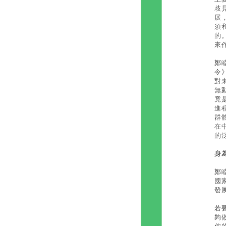
歧
展
須
的
來作
鄭
令
對
無
竟
進
群
在
的
身
鄭
國
發
若
夠