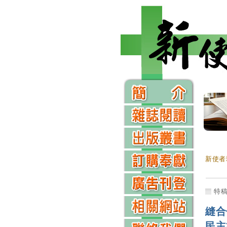
新使者
特
縫合
民主