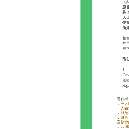
文
療
為
人
使
所
相
的
鮮
附
1
Cov
國
Rig
同作者
．
三人
．
人生
．
關於
．
縫合
座談會紀
．
台海