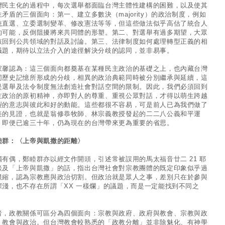
灣民主化的過程中，每次選舉都面臨台灣主體性建構的困難，以及使其
生矛盾的三個面向：第一、建立多數決（majority）的政治制度，例如
統直選、立委選制變革、修改憲法等等，但這些做法似乎高估了統合人
的可能，反倒阻擾將來共同體的形塑。第二、對選舉有過多期望，大眾
該回到公共領域的對話及討論。第三、法律制度如何處理轉型正義的相
議題，期待以立法介入的途徑解決分歧的認同，並非易事。
家馨認為：這三個面向都奠基在某種民主政治的基礎之上，也內藏台灣
同歷史記憶所形成的分歧，相異的政治典範同時被分別繼承與延續，這
是選舉及法令制度無法創造社會對話空間的限制。因此，我們必須回到
主政治的原初精神，亦即對人的尊重、重視公眾對話，才得以萌生跨越
裂的意志與彼此和好的動能。這些都很不容易，可是前人已為我們做了
美的見證，也就是翁修恭牧師、林宗義教授發起的二二八公義和平運
，即便已逾三十年，仍為現在的台灣帶來更為重要的省思。
睦群：〈上帝與凱撒的距離〉
獨有偶，鄭睦群亦以經文作開頭，引述常被誤用的馬太福音廿二 21 耶
談及「上帝與凱撒」的話，指出台灣社會對宗教團體的既定印象似乎過
限縮，認為宗教應與政治切割。但政治就是眾人之事，差別只在於參與
深淺，也不存在所謂「XX 一樣爛」的議題，而是一定能找到不同之
。
者，政教關係可區分為四個面向：宗教與政府、政府與教會、宗教與政
、教會與政治。但台灣教會較熟悉的「政教分離」並非除魅化、有神學