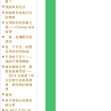
愛？
我的單身生活
耶穌將單身者託付
給教會
台灣原住民宣教之
母——Ciwang Iwal
姫望
「家」是彌賽亞的
誘惑
從「下半天」的歷
史尋回信仰熱誠
不孕的子宮？——
淺談不孕者關顧
縫合傷痕台灣，基
督徒責無旁貸——
「2024 怎樣選？民
主社會中的基督教
會」座談會紀錄報
導
凝視
原子彈與分別善惡
樹之果
從 WCC EYG 到