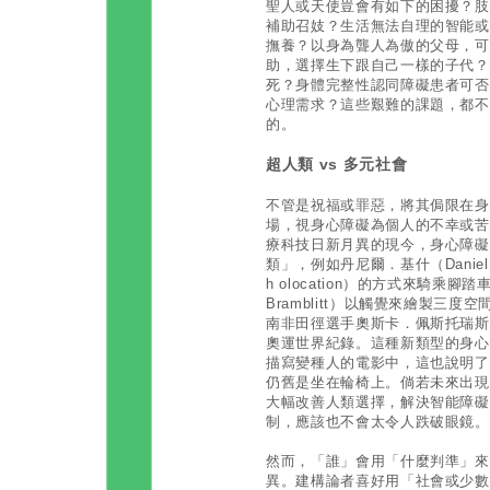
聖人或天使豈會有如下的困擾？肢
補助召妓？生活無法自理的智能或
撫養？以身為聾人為傲的父母，可
助，選擇生下跟自己一樣的子代？
死？身體完整性認同障礙患者可否
心理需求？這些艱難的課題，都不
的。
超人類 vs 多元社會
不管是祝福或罪惡，將其侷限在身
場，視身心障礙為個人的不幸或苦
療科技日新月異的現今，身心障礙
類」，例如丹尼爾．基什（Daniel 
h olocation）的方式來騎乘腳
Bramblitt）以觸覺來繪製三
南非田徑選手奧斯卡．佩斯托瑞斯（Os
奧運世界紀錄。這種新類型的身心
描寫變種人的電影中，這也說明了
仍舊是坐在輪椅上。倘若未來出現
大幅改善人類選擇，解決智能障礙
制，應該也不會太令人跌破眼鏡。
然而，「誰」會用「什麼判準」來
異。建構論者喜好用「社會或少數模式」（s