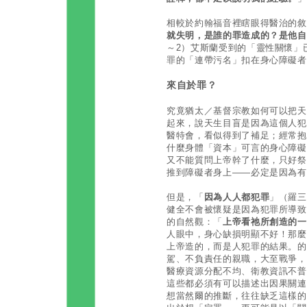
相較於約翰福音裡瞎眼得醫治的敘
就失明，是誰的罪造成的？是他自
～2）艾斯蘭受到的「靈性關懷」
罪的「連帶污名」扣在身心障礙者
來自於罪？
究竟猶太／基督宗教如何可以把天
起來，說天生目盲是因為這個人犯
醫特會，看似得到了補足；經常抱
什麼身體「資本」可言的身心障礙
又不能質問上帝幹了什麼，只好祭
推到障礙者身上——必定是因為有
但是，「
因為人人都犯罪
」（羅三
健全不會被懷疑是因為犯罪所導致
的自然觀：「
上帝看祂所創造的一
人眼中，身心缺損明顯不好！那麼
上帝造的，而是人犯罪的結果。的
駕、不負責任的親職，大至戰爭，
醫療資源分配不均、衛教資訊不普
這些都必須有可以描述出因果關連
想當然爾的推斷，往往缺乏這樣的