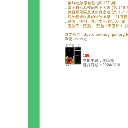
．
第14位淚眼使徒 (第 157 期)
．
當正義顯為殘酷與不人道 (第 148 
．
另眼看罪惡及其回應之道 (第 137 
．
對於犯罪現象的些許省思──評電影《開
．
道德．性別．多元文化 (第 88 期)
．
墮胎不？墮胎！ 墮胎？不墮胎！ (第 
原文來自 https://newmsgr.pct.or
障愛
(12-15頁)
196
本期主題：無障愛
發行日期：2024/6/10