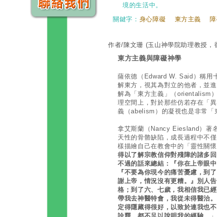
境的生活中。
關鍵字：
身心障礙
東方主義
障
作者/陳文珊
(玉山神學院助理教授，
東方主義與障礙神學
薩依德（Edward W. Said
解東方，視其為對立的他者，並進
解為「東方主義」（oriental
理空間上，對於那些仿若存在「異
義（abelism）的凝視也是非常
拿艾斯蘭（Nancy Eieslan
天性的骨骼缺陷，成長過程中不僅
樣描繪自己在教會中的「靈性關懷
得以了解宗教信仰對殘障的諸多回
不過的話來總結：『你在上帝眼中
『不要為你現今的痛苦憂慮，到了
謝上帝，情況沒有更糟。』別人告
格；到了六、七歲，我相信我已經
帶我去神醫特會，我從未得醫治。
定得隱藏得很好，以致於連我也不
詮釋，都不足以說明我的經驗。
」