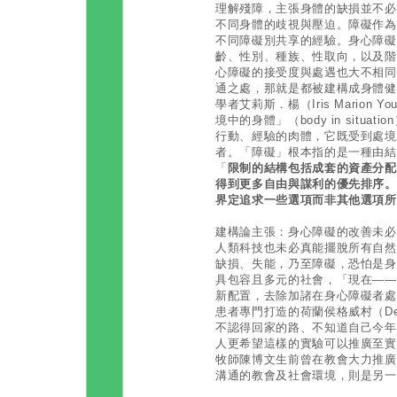
理解殘障，主張身體的缺損並不必
不同身體的歧視與壓迫。障礙作為
不同障礙別共享的經驗。身心障礙
齡、性別、種族、性取向，以及階
心障礙的接受度與處遇也大不相同
通之處，那就是都被建構成身體健
學者艾莉斯．楊（Iris Marion
境中的身體」（body in situ
行動、經驗的肉體，它既受到處境
者。「障礙」根本指的是一種由結
「
限制的結構包括成套的資產分配
得到更多自由與謀利的優先排序。
界定追求一些選項而非其他選項所
建構論主張：身心障礙的改善未必
人類科技也未必真能擺脫所有自然
缺損、失能，乃至障礙，恐怕是身
具包容且多元的社會，「現在――
新配置，去除加諸在身心障礙者處
患者專門打造的荷蘭侯格威村（De 
不認得回家的路、不知道自己今年
人更希望這樣的實驗可以推廣至實
牧師陳博文生前曾在教會大力推廣
溝通的教會及社會環境，則是另一