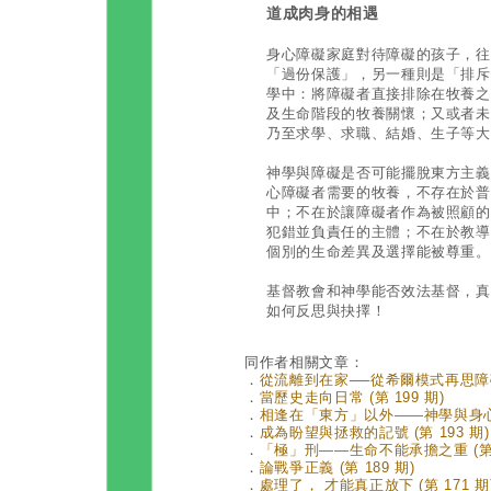
道成肉身的相遇
身心障礙家庭對待障礙的孩子，往
「過份保護」，另一種則是「排斥
學中：將障礙者直接排除在牧養之
及生命階段的牧養關懷；又或者未
乃至求學、求職、結婚、生子等大
神學與障礙是否可能擺脫東方主義
心障礙者需要的牧養，不存在於普
中；不在於讓障礙者作為被照顧的
犯錯並負責任的主體；不在於教導
個別的生命差異及選擇能被尊重。
基督教會和神學能否效法基督，真
如何反思與抉擇！
同作者相關文章：
．
從流離到在家──從希爾模式再思障礙神
．
當歷史走向日常 (第 199 期)
．
相逢在「東方」以外——神學與身心障礙
．
成為盼望與拯救的記號 (第 193 期)
．
「極」刑——生命不能承擔之重 (第 1
．
論戰爭正義 (第 189 期)
．
處理了， 才能真正放下 (第 171 期