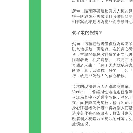
出於想「定罪」，更可能是以「關
所幸，隨著障礙運動及其人權的興
得一般教會不再敢明目張膽質疑身
到個案的確是因為犯罪而導致身心
化了妝的祝福？
然而，這種把他者僅僅視為客體的
以其他樣貌一再還魂。在與身心障
角，主導的是教牧關懷的正向心理
障礙者要「往好處想」，或是在此
寄望於來生：「到了天家就成為完
段或工具，以達成「好的」，即「
行，或是成為他人的信心楷模。
這樣的說法未必人人都願意買單。
Vanier），曾經感性地描述智
人認為其中不乏過度想像，淡化了
荷。而肢障者史黛拉．楊（Stella
身心障礙者為什麼非得為別人而活
過度美化身心障礙者，推崇其為天
礙者個人犯錯乃至犯罪的可能，更
處境無視。