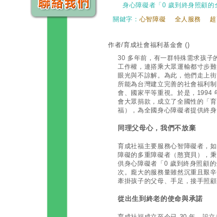
身心障礙者「0 歲到終身照顧的
關鍵字：
心智障礙
全人服務
超
作者/育成社會福利基金會
()
30 多年前，有一群特殊需求孩
工作權，連搭乘大眾運輸都寸步難
眼光與不諒解。為此，他們走上街
所能為台灣建立完善的社會福利制
會、國家平等重視。於是，1994
會大眾捐款，成立了全國性的「育
福），為全國身心障礙者提供終身
同理父母心，我們不放棄
育成社福主要服務心智障礙者，如
障礙的多重障礙者（憨寶貝），秉
供身心障礙者「0 歲到終身照顧的
次。龐大的服務量雖然沉重且艱辛
牽掛孩子的父母、手足，接手照顧
從出生到終老的使命與承諾
育成社福成立至今已 30 年，設立