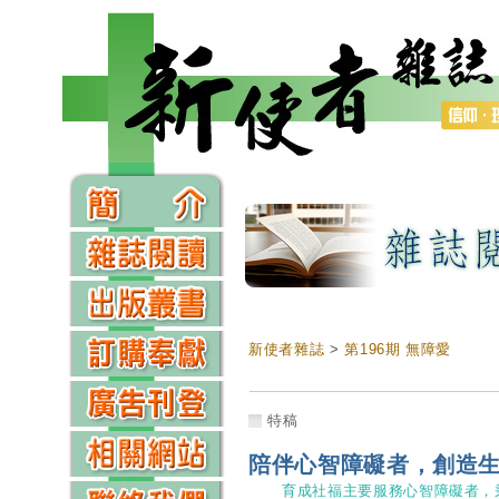
新使者雜誌
>
第196期 無障愛
特稿
陪伴心智障礙者，創造
育成社福主要服務心智障礙者，