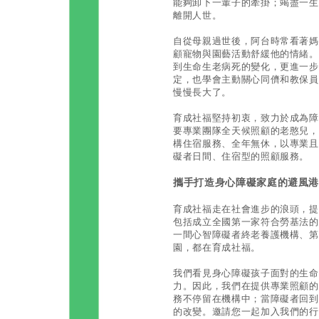
能夠卸下一輩子的牽掛；竭盡一生
離開人世。
自從母親過世後，阿台時常看著媽
顧寵物與園藝活動舒緩他的情緒。
到生命生老病死的變化，更進一步
定，也學會主動關心同儕和教保員
慢慢長大了。
育成社福堅持初衷，致力於成為障
要專業團隊全天候照顧的老憨兒，我
構住宿服務、全年無休，以專業且多
礙者日間、住宿型的照顧服務。
攜手打造身心障礙家庭的避風
育成社福走在社會進步的浪頭，提
包括成立全國第一家符合勞基法的
一間心智障礙者終老養護機構、第
園，都在育成社福。
我們看見身心障礙孩子面對的生命
力。因此，我們在提供專業照顧的
務不停留在機構中；當障礙者回到
的改變。邀請您一起加入我們的行