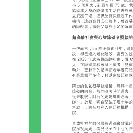
小 6 個月大，到最年長 75 
協助成人身心障礙者生活自理與就
立庇護工場，提供憨寶貝穩定工作
機構，讓憨寶貝安心養老，獲得妥
的障礙者，減輕父母與手足的沉重
超高齡社會與心智障礙者照顧
一般而言，35 歲正值青壯年，
說，卻已邁入老化階段，需要的照
在 2025 年成為超高齡社會，而 
人。在障礙者和家庭照顧者「雙重
助外，更棘手的是照顧者年邁而體
有長輩體弱多病，難以肩負照顧兩
阿台的爸爸很早就過世，媽媽一肩
障礙的阿台。然而隨著時間過去，
從未改變，阿台的媽媽總掛念著：
辦？」於是，獨自堅強了幾十年的
幫助下，阿台順利入住照顧機構，
院。
育成社福的教保員每週都會致電給
院探視媽媽。看見兒子在中心的陪