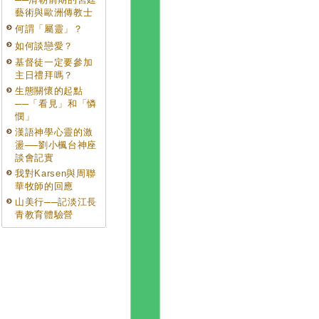
藝術與歐洲傳教士
何謂「屬靈」？
如何談戀愛？
基督徒一定要參加
主日禮拜嗎？
生態關懷的起點
──「看見」和「憐
憫」
漢語神學心靈的激
盪──劉小楓台神座
談會記實
我對Karsen與周聯
華牧師的回應
山美行──記淡江長
青教育體驗營