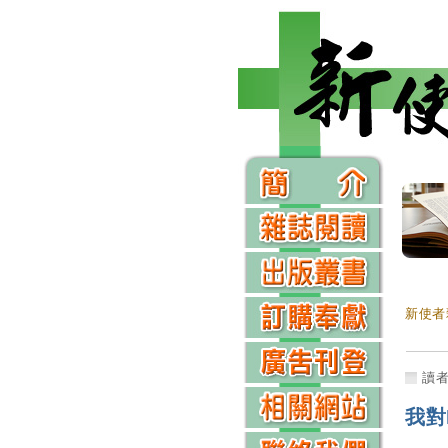
新使者
讀
我對