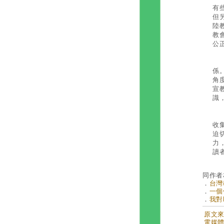
有
但
陸
教
公
因
係
角
宣
識
所
收
迫
力
讀
同作者
．
台灣
．
一個
．
我對
原文來自
電媒