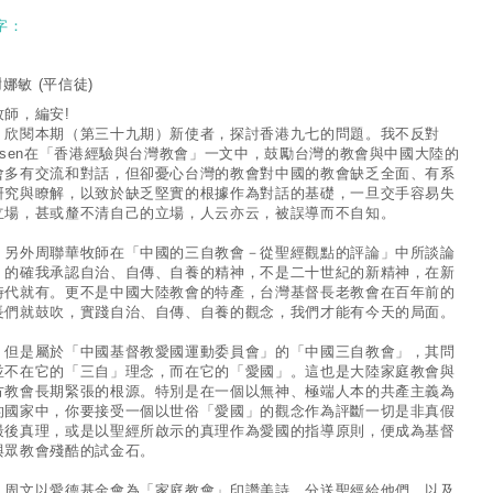
字：
謝娜敏
(平信徒)
牧師，編安!
閱本期（第三十九期）新使者，探討香港九七的問題。我不反對
arsen在「香港經驗與台灣教會」一文中，鼓勵台灣的教會與中國大陸的
會多有交流和對話，但卻憂心台灣的教會對中國的教會缺乏全面、有系
研究與瞭解，以致於缺乏堅實的根據作為對話的基礎，一旦交手容易失
立場，甚或釐不清自己的立場，人云亦云，被誤導而不自知。
外周聯華牧師在「中國的三自教會－從聖經觀點的評論」中所談論
，的確我承認自治、自傳、自養的精神，不是二十世紀的新精神，在新
時代就有。更不是中國大陸教會的特產，台灣基督長老教會在百年前的
長們就鼓吹，實踐自治、自傳、自養的觀念，我們才能有今天的局面。
是屬於「中國基督教愛國運動委員會」的「中國三自教會」，其問
並不在它的「三自」理念，而在它的「愛國」。這也是大陸家庭教會與
方教會長期緊張的根源。特別是在一個以無神、極端人本的共產主義為
的國家中，你要接受一個以世俗「愛國」的觀念作為評斷一切是非真假
最後真理，或是以聖經所啟示的真理作為愛國的指導原則，便成為基督
與眾教會殘酷的試金石。
文以愛德基金會為「家庭教會」印讚美詩，分送聖經給他們，以及