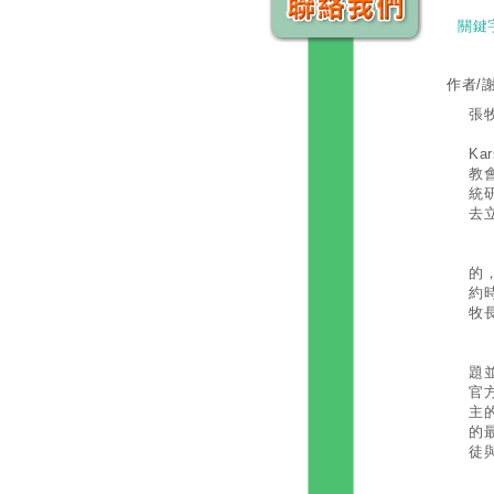
關鍵
作者/
張
欣
K
教
統
去
另
的
約
牧
但
題
官
主
的
徒
周