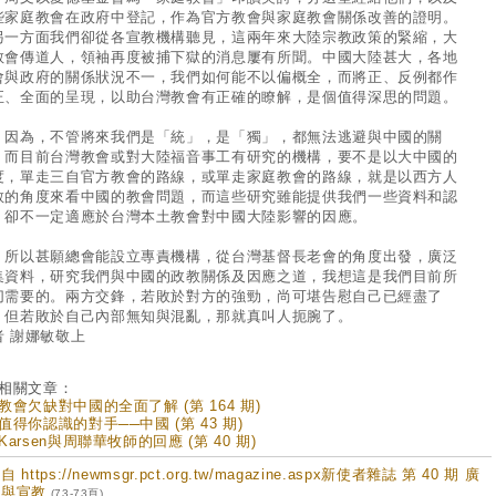
些家庭教會在政府中登記，作為官方教會與家庭教會關係改善的證明。
另一方面我們卻從各宣教機構聽見，這兩年來大陸宗教政策的緊縮，大
教會傳道人，領袖再度被捕下獄的消息屢有所聞。中國大陸甚大，各地
會與政府的關係狀況不一，我們如何能不以偏概全，而將正、反例都作
正、全面的呈現，以助台灣教會有正確的瞭解，是個值得深思的問題。
為，不管將來我們是「統」，是「獨」，都無法逃避與中國的關
。而目前台灣教會或對大陸福音事工有研究的機構，要不是以大中國的
度，單走三自官方教會的路線，或單走家庭教會的路線，就是以西方人
教的角度來看中國的教會問題，而這些研究雖能提供我們一些資料和認
，卻不一定適應於台灣本土教會對中國大陸影響的因應。
以甚願總會能設立專責機構，從台灣基督長老會的角度出發，廣泛
集資料，研究我們與中國的政教關係及因應之道，我想這是我們目前所
切需要的。兩方交鋒，若敗於對方的強勁，尚可堪告慰自己已經盡了
，但若敗於自己內部無知與混亂，那就真叫人扼腕了。
者 謝娜敏敬上
相關文章：
教會欠缺對中國的全面了解 (第 164 期)
值得你認識的對手──中國 (第 43 期)
Karsen與周聯華牧師的回應 (第 40 期)
 https://newmsgr.pct.org.tw/magazine.aspx新使者雜誌 第 40 期 廣
體與宣教
(73-73頁)